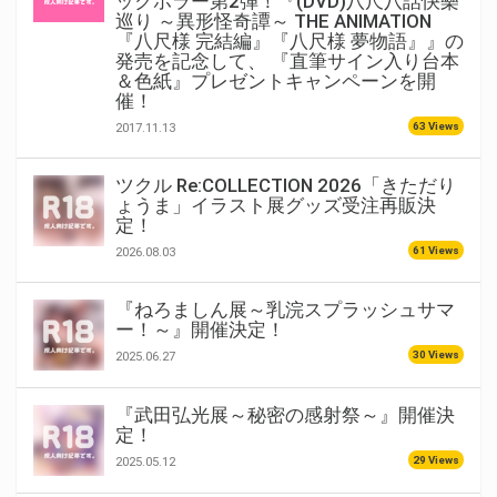
ックホラー第2弾！『(DVD)八尺八話快樂
巡り ～異形怪奇譚～ THE ANIMATION
『八尺様 完結編』『八尺様 夢物語』』の
発売を記念して、 『直筆サイン入り台本
＆色紙』プレゼントキャンペーンを開
催！
63 Views
2017.11.13
ツクル Re:COLLECTION 2026「きただり
ょうま」イラスト展グッズ受注再販決
定！
61 Views
2026.08.03
『ねろましん展～乳浣スプラッシュサマ
ー！～』開催決定！
30 Views
2025.06.27
『武田弘光展～秘密の感射祭～』開催決
定！
29 Views
2025.05.12