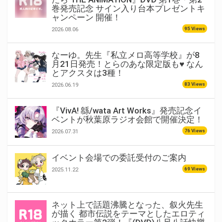
巻発売記念 サイン入り台本プレゼントキ
ャンペーン 開催！
95 Views
2026.08.06
なーゆ。先生『私立メロ高等学校』が8
月21日発売！とらのあな限定版も♥ なん
とアクスタは3種！
83 Views
2026.06.19
『VivA! 緜/wata Art Works』発売記念イ
ベントが秋葉原ラジオ会館で開催決定！
76 Views
2026.07.31
イベント会場での委託受付のご案内
69 Views
2025.11.22
ネット上で話題沸騰となった、叙火先生
が描く 都市伝説をテーマとしたエロティ