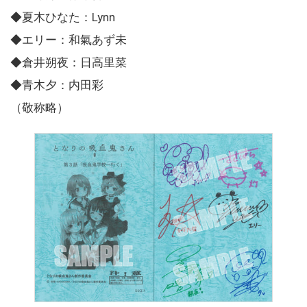
◆夏木ひなた：Lynn
◆エリー：和氣あず未
◆倉井朔夜：日高里菜
◆青木夕：内田彩
（敬称略）