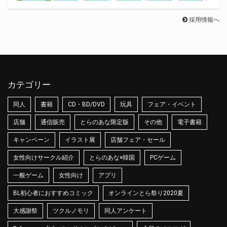
採用情報へ
カテゴリー
同人
書籍
CD・BD/DVD
玩具
フェア・イベント
店舗
通信販売
とらのあな限定版
その他
電子書籍
キャンペーン
イラスト展
店舗フェア・セール
女性向けサークル紹介
とらのあな×韓国
PCゲーム
一般ゲーム
女性向け
アプリ
BL初心者におすすめコミック
オンラインとら祭り2020夏
大感謝祭
ツクルノモリ
同人アンケート