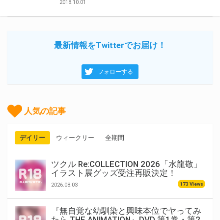
2018.10.01
最新情報をTwitterでお届け！
フォローする
人気の記事
デイリー
ウィークリー
全期間
ツクル Re:COLLECTION 2026「水龍敬」
イラスト展グッズ受注再販決定！
173 Views
2026.08.03
『無自覚な幼馴染と興味本位でヤってみ
たら THE ANIMATION』DVD 第1巻・第2