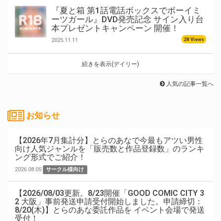
『夏と箱 第1話電話ボックスでボーイミ
ーツガール』DVD発売記念 サイン入り台
本プレゼントキャンペーン 開催！
28 Views
2025.11.11
続きを表示(デイリー)
人気の記事一覧へ
お知らせ
【2026年7月集計分】とらのあなで今最もアツい男性
向け人気ジャンルを「販売数と作品登録数」のランキ
ング形式でご紹介！
2026.08.05
サークル様向け
【2026/08/03更新。8/23開催「GOOD COMIC CITY 3
2 大阪」事前発送申請受付開始しました。申請締切：
8/20(木)】とらのあな委託作品を イベント会場で発送
受付！