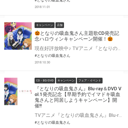
#となりの吸血鬼さん
2018.11.01
キャンペーン
店舗
となりの吸血鬼さん主題歌CD発売記
念ハロウィンキャンペーン開催！
現在好評放映中♪ TVアニメ『となりの吸血鬼さん』主題歌CD発売を記念して、 10月31日(水)より、とらのあな全店(EC・一部店舗を除く)にてハロウィンキャンペーンの実施が決定！ レジで店員さんに挨拶をして、かわいいオリジナルポストカードをゲットしてくださいね！
#となりの吸血鬼さん
2018.10.30
CD・BD/DVD
キャンペーン
フェア・イベント
『となりの吸血鬼さん』Blu-ray＆DVD V
ol.1発売記念【早期予約でイマドキ吸血
鬼さんと同居しようキャンペーン】開
催!!
TVアニメ『となりの吸血鬼さん』Blu-ray＆DVD Vol.1の発売を記念して、 【早期予約でイマドキ吸血鬼さんと同居しようキャンペーン】を開催いたします！！ 『となりの吸血鬼さん』Blu-ray＆DVD Vol.1をご予約の上、ご購入頂いたお客様に先着で【原作・甘党描き下ろしイラスト使用A3クリアポスター】をプレゼント致します!! 是非とも、とらのあな対象店舗でご予約ください♪ 公式サイト：http://kyuketsukisan-anime.com/
#となりの吸血鬼さん