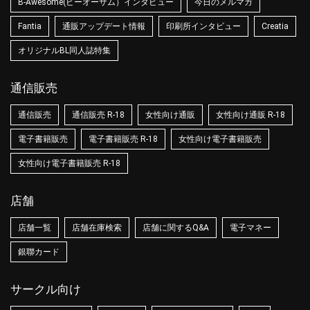
B-Awesome(ビーオーサム）インタビュー
今日のメルマガ
Fantia
通販アップデート情報
印刷所インタビュー
Creatia
オリジナルBL同人誌特集
通信販売
通信販売
通信販売 R-18
女性向け通販
女性向け通販 R-18
電子書籍販売
電子書籍販売 R-18
女性向け電子書籍販売
女性向け電子書籍販売 R-18
店舗
店舗一覧
店舗在庫検索
店舗に関するQ&A
電子マネー
銀聯カード
サークル向け