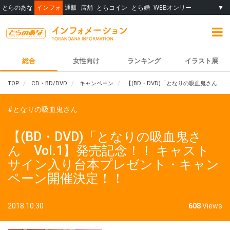
とらのあな
インフォ
通販
店舗
とらコイン
とら婚
WEBオンリー
▼
総合
女性向け
ランキング
イラスト展
TOP
CD・BD/DVD
キャンペーン
【(BD・DVD)「となりの吸血鬼さん 
#となりの吸血鬼さん
【(BD・DVD)「となりの吸血鬼さ
ん Vol.1】発売記念！！ キャスト
サイン入り台本プレゼント・キャン
ペーン開催決定！！
2018.10.30
608
Views