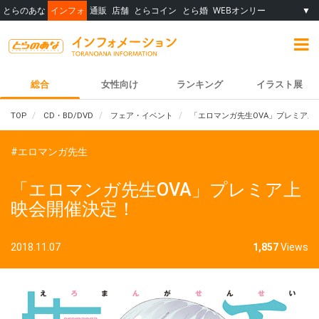
とらのあな
インフォ
通販
店舗
とらコイン
とら婚
WEBオンリー
▼
総合
女性向け
ランキング
イラスト展
TOP
CD・BD/DVD
フェア・イベント
「エロマンガ先生OVA」プレミア上
#エロマンガ先生
「エロマンガ先生OVA」プレミア上
映会開催決定！
2018.11.07
1,857
Views