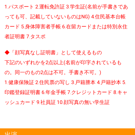
1.パスポート 2.運転免許証 3.学生証(名前が手書きであ
っても可、記載していないものはNG) 4.住民基本台帳
カード 5.身体障害者手帳 6.在留カードまたは特別永住
者証明書 7.タスポ
◆「顔写真なし証明書」として使えるもの
下記のいずれかを2点以上(名前が印字されているも
の。同一のもの2点は不可。手書き不可。)
1.健康保険証 2.住民票の写し 3.戸籍謄本 4.戸籍抄本 5.
印鑑登録証明書 6.年金手帳 7.クレジットカード 8.キャ
ッシュカード 9.社員証 10.顔写真の無い学生証
出演