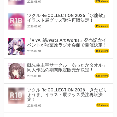
374 Views
2026.08.07
ツクル Re:COLLECTION 2026「水龍敬」
イラスト展グッズ受注再販決定！
197 Views
2026.08.03
『VivA! 緜/wata Art Works』発売記念イ
ベントが秋葉原ラジオ会館で開催決定！
156 Views
2026.07.31
緜先生主宰サークル「あったかタオル」
同人作品の期間限定販売が決定！
125 Views
2026.08.04
ツクル Re:COLLECTION 2026「きただり
ょうま」イラスト展グッズ受注再販決
定！
90 Views
2026.08.03