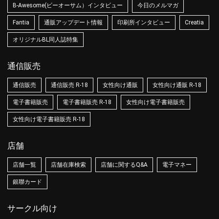
B-Awesome(ビーオーサム）インタビュー
今日のメルマガ
Fantia
通販アップデート情報
印刷所インタビュー
Creatia
オリジナルBL同人誌特集
通信販売
通信販売
通信販売 R-18
女性向け通販
女性向け通販 R-18
電子書籍販売
電子書籍販売 R-18
女性向け電子書籍販売
女性向け電子書籍販売 R-18
店舗
店舗一覧
店舗在庫検索
店舗に関するQ&A
電子マネー
銀聯カード
サークル向け