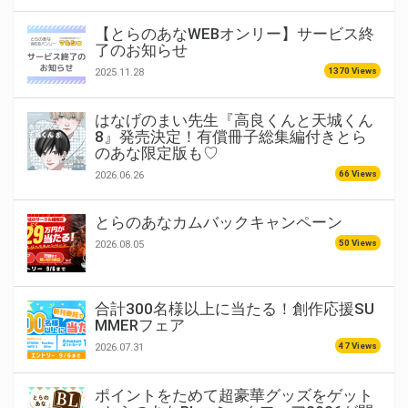
【とらのあなWEBオンリー】サービス終
了のお知らせ
1370 Views
2025.11.28
はなげのまい先生『高良くんと天城くん
8』発売決定！有償冊子総集編付きとら
のあな限定版も♡
66 Views
2026.06.26
とらのあなカムバックキャンペーン
50 Views
2026.08.05
合計300名様以上に当たる！創作応援SU
MMERフェア
47 Views
2026.07.31
ポイントをためて超豪華グッズをゲット