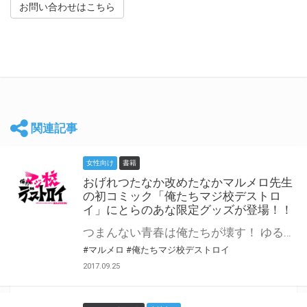
お問い合わせはこちら
関連記事
女性向け
書籍
おげれつたなか改めたなかマルメロ先生
の初コミック「俺たちマジ校デストロ
イ」にとらのあな限定グッズが登場！！
つまんない青春は俺たちが壊す！ ゆるく、不純に、美しく。等身大の男子高校生たちが贈る、新世代の青春サクセスストーリー！ とらのあなにて『俺たちマジ校デストロイ 台紙付き缶バッジ』が登場です☆ なんとこれらはとらのあなのみでの限定販売！ 全7種ランダムでの発売となります！ 推しは出るかな？どきどきわくわくのアイドルな非日常っ♡ さらにとらのあなではコミックス発売記念として たなかマルメロ先生のサイン入りクリアファイルが当たる抽選フェアも実施決定！ 詳細はこちら！ ⇒ https://news.toranoana.jp/23270
#マルメロ
#俺たちマジ校デストロイ
2017.09.25