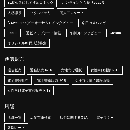
BL初心者におすすめコミック
オンラインとら祭り2020夏
大感謝祭
ツクルノモリ
同人アンケート
B-Awesome(ビーオーサム）インタビュー
今日のメルマガ
Fantia
通販アップデート情報
印刷所インタビュー
Creatia
オリジナルBL同人誌特集
通信販売
通信販売
通信販売 R-18
女性向け通販
女性向け通販 R-18
電子書籍販売
電子書籍販売 R-18
女性向け電子書籍販売
女性向け電子書籍販売 R-18
店舗
店舗一覧
店舗在庫検索
店舗に関するQ&A
電子マネー
銀聯カード