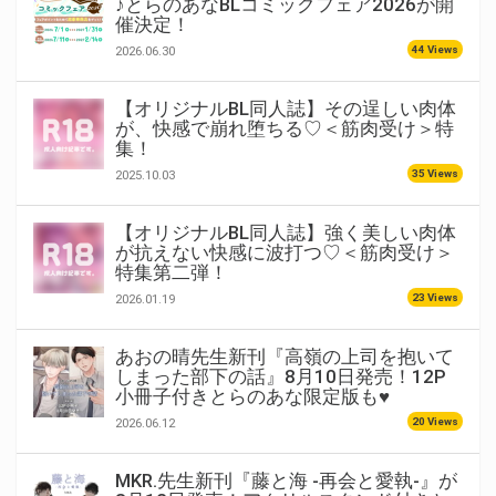
♪とらのあなBLコミックフェア2026が開
催決定！
44 Views
2026.06.30
【オリジナルBL同人誌】その逞しい肉体
が、快感で崩れ堕ちる♡＜筋肉受け＞特
集！
35 Views
2025.10.03
【オリジナルBL同人誌】強く美しい肉体
が抗えない快感に波打つ♡＜筋肉受け＞
特集第二弾！
23 Views
2026.01.19
あおの晴先生新刊『高嶺の上司を抱いて
しまった部下の話』8月10日発売！12P
小冊子付きとらのあな限定版も♥
20 Views
2026.06.12
MKR.先生新刊『藤と海 -再会と愛執-』が