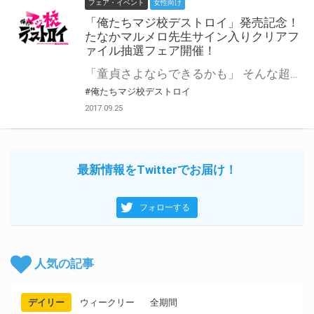
フェア・イベント
女性向け
「俺たちマジ校デストロイ」発売記念！
たなかマルメロ先生サイン入りクリアフ
ァイル抽選フェア開催！
「童貞さよならできるかも」 そんな超絶不純な理由から、『アイドル』を目指し始めたトモ、ニーナ、メグの三人の男子高校生。 従来のアイドル像を破壊しつつ、破茶滅茶な青春を駆け抜けていく――!? 麻嶋北（まじまきた）男子高等学校――略してマジ校を舞台に ゆるく、不純に、美しく。等身大の男子高校生たちが贈る、新世代の青春サクセスストーリー!! とらのあなではコミックス発売を記念して、たなかマルメロ先生直筆サイン入りクリアファイルが当たる 抽選フェアの実施が決定致しました！ 皆様奮ってご応募ください！ 『俺たちマジ校デストロイ』とらのあな限定グッズの詳細はこちら ⇒ https://news.toranoana.jp/23134
#俺たちマジ校デストロイ
2017.09.25
最新情報をTwitterでお届け！
フォローする
人気の記事
デイリー
ウィークリー
全期間