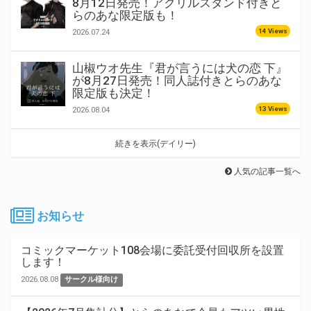
8月12日発売！アクリルスタンド付きと
らのあな限定版も！
14 Views
2026.07.24
山椒ウオ先生『君が言うには犬の恋 下』
が8月27日発売！同人誌付きとらのあな
限定版も決定！
13 Views
2026.08.04
続きを表示(デイリー)
人気の記事一覧へ
お知らせ
コミックマーケット108会場に委託受付回収所を設置
します！
2026.08.08
サークル様向け