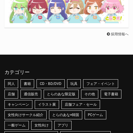
採用情報へ
カテゴリー
同人
書籍
CD・BD/DVD
玩具
フェア・イベント
店舗
通信販売
とらのあな限定版
その他
電子書籍
キャンペーン
イラスト展
店舗フェア・セール
女性向けサークル紹介
とらのあな×韓国
PCゲーム
一般ゲーム
女性向け
アプリ