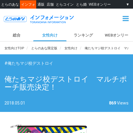
とらのあな
インフォ
通販
店舗
とらコイン
とら婚
WEBオンリー
▼
総合
女性向け
ランキング
WEBオンリー
女性向けTOP
とらのあな限定版
女性向け
俺たちマジ校デストロイ マル
#俺たちマジ校デストロイ
俺たちマジ校デストロイ マルチポ
ーチ販売決定！
2018.05.01
869
Views