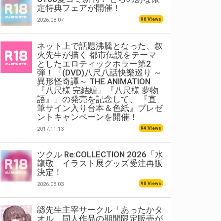
定特典フェアが開催！
96 Views
2026.08.07
ネット上で話題沸騰となった、叙
火先生が描く 都市伝説をテーマ
としたエロティックホラー第2
弾！『(DVD)八尺八話快樂巡り ～
異形怪奇譚～ THE ANIMATION
『八尺様 完結編』『八尺様 夢物
語』』の発売を記念して、 『直
筆サイン入り台本＆色紙』プレゼ
ントキャンペーンを開催！
94 Views
2017.11.13
ツクル Re:COLLECTION 2026「水
龍敬」イラスト展グッズ受注再販
決定！
90 Views
2026.08.03
緜先生主宰サークル「あったかタ
オル」同人作品の期間限定販売が