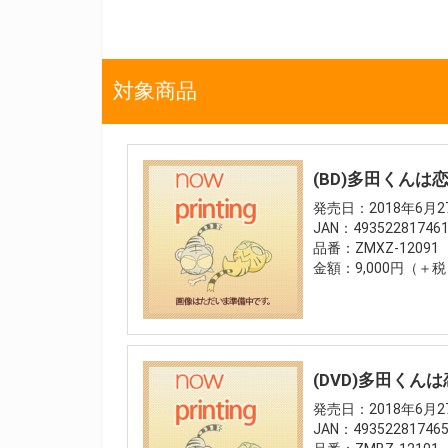
対象商品
(BD)多田くんは
発売日：2018年6月
JAN：49352281746
品番：ZMXZ-12091
金額：9,000円（＋
(DVD)多田くんは
発売日：2018年6月
JAN：49352281746