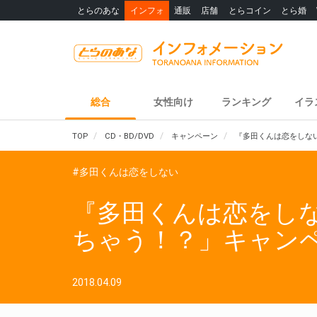
とらのあな
インフォ
通販
店舗
とらコイン
とら婚
総合
女性向け
ランキング
イラ
TOP
CD・BD/DVD
キャンペーン
『多田くんは恋をしない』
#多田くんは恋をしない
『多田くんは恋をしない
ちゃう！？」キャンペ
2018.04.09