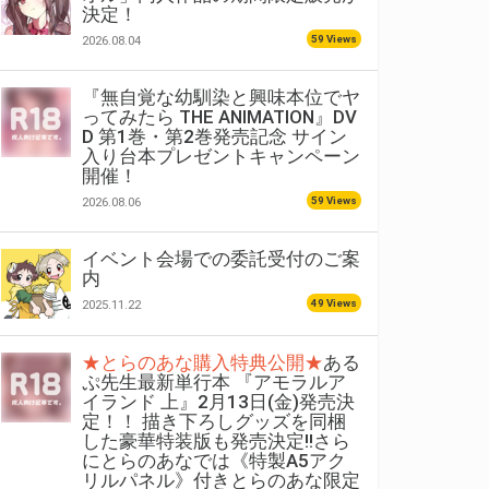
決定！
59 Views
2026.08.04
『無自覚な幼馴染と興味本位でヤ
ってみたら THE ANIMATION』DV
D 第1巻・第2巻発売記念 サイン
入り台本プレゼントキャンペーン
開催！
59 Views
2026.08.06
イベント会場での委託受付のご案
内
49 Views
2025.11.22
★とらのあな購入特典公開★
ある
ぷ先生最新単行本 『アモラルア
イランド 上』2月13日(金)発売決
定！！ 描き下ろしグッズを同梱
した豪華特装版も発売決定!!さら
にとらのあなでは《特製A5アク
リルパネル》付きとらのあな限定