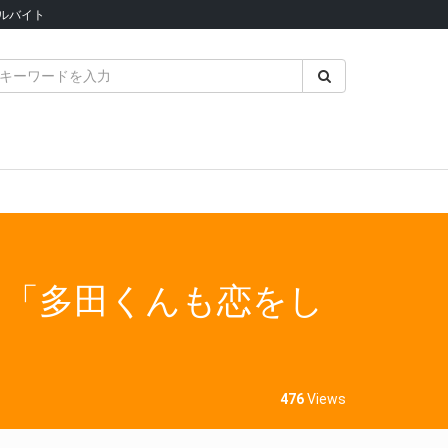
ルバイト
記念 「多田くんも恋をし
476
Views