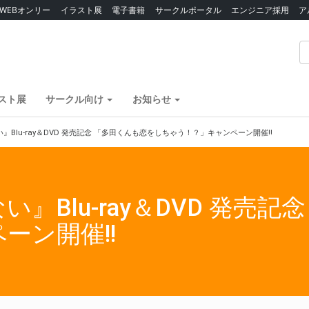
WEBオンリー
イラスト展
電子書籍
サークルポータル
エンジニア採用
ア
スト展
サークル向け
お知らせ
Blu-ray＆DVD 発売記念 「多田くんも恋をしちゃう！？」キャンペーン開催!!
』Blu-ray＆DVD 発売
ーン開催!!