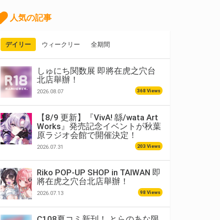
人気の記事
デイリー
ウィークリー
全期間
しゅにち関数展 即將在虎之穴台
北店舉辦！
368 Views
2026.08.07
【8/9 更新】『VivA! 緜/wata Art
Works』発売記念イベントが秋葉
原ラジオ会館で開催決定！
203 Views
2026.07.31
Riko POP-UP SHOP in TAIWAN 即
將在虎之穴台北店舉辦！
98 Views
2026.07.13
C108夏コミ新刊！ とらのあな限