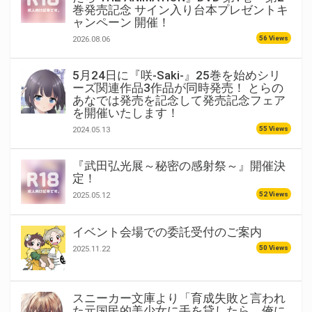
巻発売記念 サイン入り台本プレゼントキ
ャンペーン 開催！
56 Views
2026.08.06
5月24日に『咲-Saki-』25巻を始めシリ
ーズ関連作品3作品が同時発売！ とらの
あなでは発売を記念して発売記念フェア
を開催いたします！
55 Views
2024.05.13
『武田弘光展～秘密の感射祭～』開催決
定！
52 Views
2025.05.12
イベント会場での委託受付のご案内
50 Views
2025.11.22
スニーカー文庫より「育成失敗と言われ
た元国民的美少女に手を貸したら、俺に