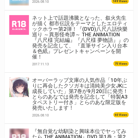
149 Views
2026.08.10
ネット上で話題沸騰となった、叙火先生
が描く 都市伝説をテーマとしたエロティ
ックホラー第2弾！『(DVD)八尺八話快樂
巡り ～異形怪奇譚～ THE ANIMATION
『八尺様 完結編』『八尺様 夢物語』』の
発売を記念して、 『直筆サイン入り台本
＆色紙』プレゼントキャンペーンを開
催！
75 Views
2017.11.13
オーバーラップ文庫の人気作品「10年ぶ
りに再会したクソガキは清純美少女JKに
成長していた」第7巻が9月20日に発売！
とらのあなでは発売を記念して「特製A3
タペストリー付き」とらのあな限定版を
発売いたします！
60 Views
2026.08.10
『無自覚な幼馴染と興味本位でヤってみ
たら THE ANIMATION』DVD 第1巻・第2