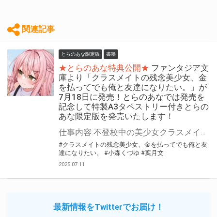
関連記事
とらのあな限定版
書籍
★とらのあな特典公開★
ファンタジア文
庫より「クラスメイトの残念美少女、金
を払ってでも俺と友達になりたい。」が
7月18日に発売！とらのあなでは発売を
記念して特製A3タペストリー付きとらの
あな限定版を発売いたします！
仕事内容:不登校中の美少女クラスメイトの家に通って『友達』になる ファンタジア文庫より 『クラスメイトの残念美少女、金を払ってでも俺と友達になりたい。』が7月18日(金)に発売！ とらのあなでは発売を記念して「特製A3タペストリー付き」とらのあな限定版を発売いたします。 とらのあな限定版の数は限られていますので是非お早めにお求めください！
#クラスメイトの残念美少女、金を払ってでも俺と友
達になりたい。
#小森くづゆ
#葉月文
2025.07.11
最新情報をTwitterでお届け！