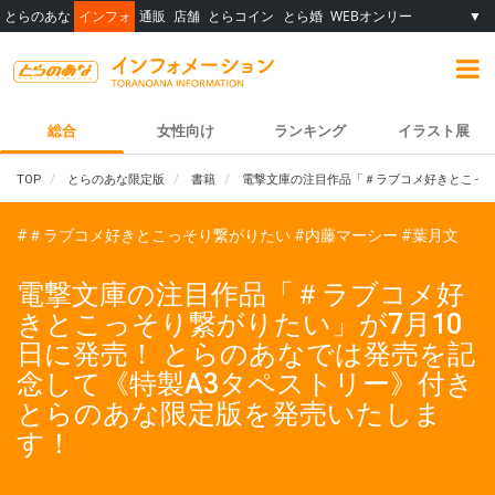
とらのあな
インフォ
通販
店舗
とらコイン
とら婚
WEBオンリー
▼
総合
女性向け
ランキング
イラスト展
TOP
とらのあな限定版
書籍
電撃文庫の注目作品「＃ラブコメ好きとこっそ
#＃ラブコメ好きとこっそり繋がりたい
#内藤マーシー
#葉月文
電撃文庫の注目作品「＃ラブコメ好
きとこっそり繋がりたい」が7月10
日に発売！ とらのあなでは発売を記
念して《特製A3タペストリー》付き
とらのあな限定版を発売いたしま
す！