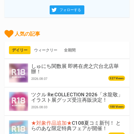
フォローする
人気の記事
デイリー
ウィークリー
全期間
しゅにち関数展 即將在虎之穴台北店舉
辦！
327 Views
2026.08.07
ツクル Re:COLLECTION 2026「水龍敬」
イラスト展グッズ受注再販決定！
188 Views
2026.08.03
★対象作品追加★
C108夏コミ新刊！ と
らのあな限定特典フェアが開催！