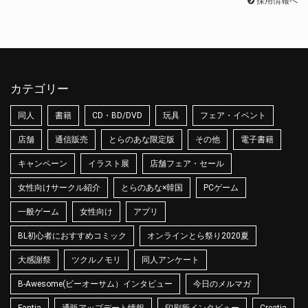
採用情報へ
カテゴリー
同人
書籍
CD・BD/DVD
玩具
フェア・イベント
店舗
通信販売
とらのあな限定版
その他
電子書籍
キャンペーン
イラスト展
店舗フェア・セール
女性向けサークル紹介
とらのあな×韓国
PCゲーム
一般ゲーム
女性向け
アプリ
BL初心者におすすめコミック
オンラインとら祭り2020夏
大感謝祭
ツクルノモリ
同人アンケート
B-Awesome(ビーオーサム）インタビュー
今日のメルマガ
Fantia
通販アップデート情報
印刷所インタビュー
Creatia