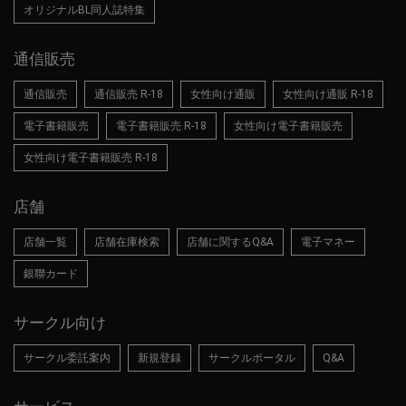
オリジナルBL同人誌特集
通信販売
通信販売
通信販売 R-18
女性向け通販
女性向け通販 R-18
電子書籍販売
電子書籍販売 R-18
女性向け電子書籍販売
女性向け電子書籍販売 R-18
店舗
店舗一覧
店舗在庫検索
店舗に関するQ&A
電子マネー
銀聯カード
サークル向け
サークル委託案内
新規登録
サークルポータル
Q&A