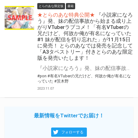
とらのあな限定版
書籍
★とらのあな特典公開★
『小説家になろ
う』発、妹の配信事故から始まる成り上
がりVTuberラブコメ！「有名VTuberの
兄だけど、何故か俺が有名になっていた
#1 妹が配信を切り忘れた」が11月15日
に発売！ とらのあなでは発売を記念して
「A3タペストリー」付きとらのあな限定
版を発売いたします！
『小説家になろう』発、妹の配信事故から始まる成り上がりVTuberラブコメ！ 『有名VTuberの兄だけど、何故か俺が有名になっていた #1 妹が配信を切り忘れた』が11月15日(水)に発売！ とらのあなでは発売を記念して「A3タペストリー」付きとらのあな限定版を発売いたします。 とらのあな限定版の数は限られていますので是非お早めにお求めください！
#pon
#有名VTuberの兄だけど、何故か俺が有名にな
っていた
#茨木野
2023.11.07
最新情報をTwitterでお届け！
フォローする