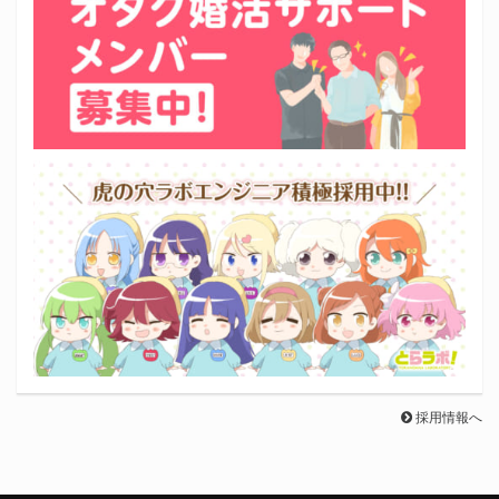
採用情報へ