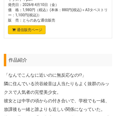
発売日：2026年4月10日（金）
価 格：1,980円（税込）(本体：880円(税込)＋A3タペストリ
ー：1,100円(税込)）
販 売：とらのあな通信販売
通信販売ページ
作品紹介
「なんでこんなに近いのに無反応なの!?」
隣に住んでいる渋谷綾音は人当たりもよく抜群のルッ
クスで人気者の完璧美少女。
彼女とは中学の頃からの付き合いで、学校でも一緒、
放課後も一緒と誰よりも近しい関係になっていた。