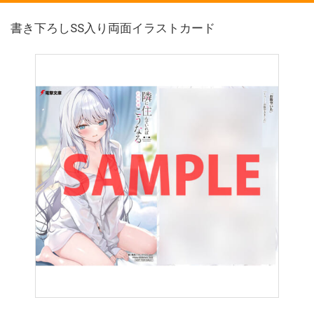
書き下ろしSS入り両面イラストカード