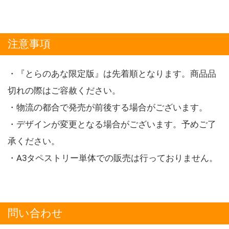
注意事項
・『とらのあな限定版』は先着順となります。商品品
切れの際はご容赦ください。
・物流の都合で発売が前後する場合がございます。
・デザインが変更となる場合がございます。予めご了
承ください。
・A3タペストリー単体での販売は行っておりません。
問い合わせ