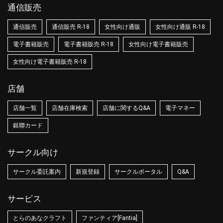
通信販売
通信販売
通信販売 R-18
女性向け通販
女性向け通販 R-18
電子書籍販売
電子書籍販売 R-18
女性向け電子書籍販売
女性向け電子書籍販売 R-18
店舗
店舗一覧
店舗在庫検索
店舗に関するQ&A
電子マネー
銀聯カード
サークル向け
サークル委託案内
新規登録
サークルポータル
Q&A
サービス
とらのあなクラフト
ファンティア[Fantia]