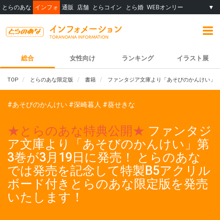
とらのあな
インフォ
通販
店舗
とらコイン
とら婚
WEBオンリー
▼
総合
女性向け
ランキング
イラスト展
TOP
とらのあな限定版
書籍
ファンタジア文庫より「あそびのかんけい」第
#あそびのかんけい
#深崎暮人
#葵せきな
★とらのあな特典公開★
ファンタジ
ア文庫より「あそびのかんけい」第
3巻が3月19日に発売！ とらのあな
では発売を記念して特製B5アクリル
ボード付きとらのあな限定版を発売
いたします！