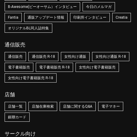
B-Awesome(ビーオーサム）インタビュー
今日のメルマガ
Fantia
通販アップデート情報
印刷所インタビュー
Creatia
オリジナルBL同人誌特集
通信販売
通信販売
通信販売 R-18
女性向け通販
女性向け通販 R-18
電子書籍販売
電子書籍販売 R-18
女性向け電子書籍販売
女性向け電子書籍販売 R-18
店舗
店舗一覧
店舗在庫検索
店舗に関するQ&A
電子マネー
銀聯カード
サークル向け