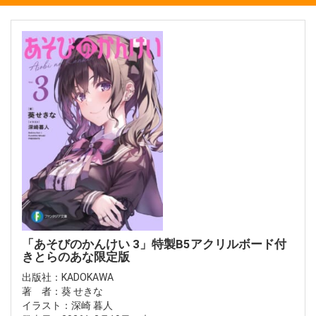
「あそびのかんけい 3」特製B5アクリルボード付
きとらのあな限定版
出版社：KADOKAWA
著 者：葵 せきな
イラスト：深崎 暮人