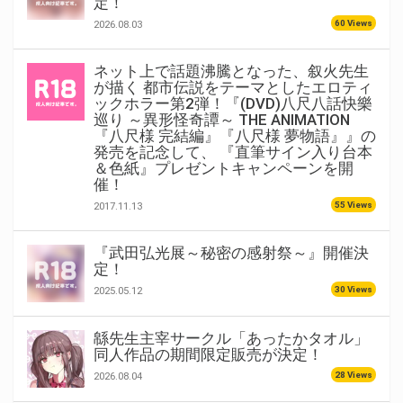
定！
60 Views
2026.08.03
ネット上で話題沸騰となった、叙火先生
が描く 都市伝説をテーマとしたエロティ
ックホラー第2弾！『(DVD)八尺八話快樂
巡り ～異形怪奇譚～ THE ANIMATION
『八尺様 完結編』『八尺様 夢物語』』の
発売を記念して、 『直筆サイン入り台本
＆色紙』プレゼントキャンペーンを開
催！
55 Views
2017.11.13
『武田弘光展～秘密の感射祭～』開催決
定！
30 Views
2025.05.12
緜先生主宰サークル「あったかタオル」
同人作品の期間限定販売が決定！
28 Views
2026.08.04