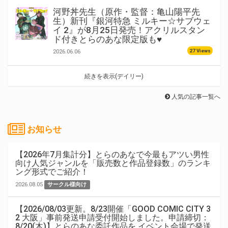
河野丼先生（原作・監督：亀山陽平先
生）新刊『銀河特急 ミルキー☆サブウェ
イ 2』が8月25日発売！アクリルスタン
ド付きとらのあな限定版も♥
27 Views
2026.06.06
続きを表示(デイリー)
人気の記事一覧へ
お知らせ
【2026年7月集計分】とらのあなで今最もアツい男性
向け人気ジャンルを「販売数と作品登録数」のランキ
ング形式でご紹介！
2026.08.05
サークル様向け
【2026/08/03更新。8/23開催「GOOD COMIC CITY 3
2 大阪」事前発送申請受付開始しました。申請締切：
8/20(木)】とらのあな委託作品を イベント会場で発送