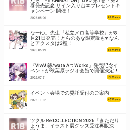
たら THE ANIMATION』DVD 第1巻・第2
巻発売記念 サイン入り台本プレゼントキ
ャンペーン 開催！
98 Views
2026.08.06
なーゆ。先生『私立メロ高等学校』が8
月21日発売！とらのあな限定版も♥ なん
とアクスタは3種！
84 Views
2026.06.19
『VivA! 緜/wata Art Works』発売記念イ
ベントが秋葉原ラジオ会館で開催決定！
78 Views
2026.07.31
イベント会場での委託受付のご案内
67 Views
2025.11.22
ツクル Re:COLLECTION 2026「きただり
ょうま」イラスト展グッズ受注再販決