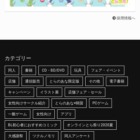
採用情報へ
カテゴリー
同人
書籍
CD・BD/DVD
玩具
フェア・イベント
店舗
通信販売
とらのあな限定版
その他
電子書籍
キャンペーン
イラスト展
店舗フェア・セール
女性向けサークル紹介
とらのあな×韓国
PCゲーム
一般ゲーム
女性向け
アプリ
BL初心者におすすめコミック
オンラインとら祭り2020夏
大感謝祭
ツクルノモリ
同人アンケート