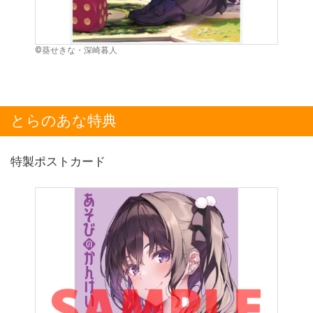
©葵せきな・深崎暮人
とらのあな特典
特製ポストカード