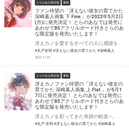
とらのあな限定版
書籍
ファン待望の「冴えない彼女の育てかた
深崎暮人画集 下 Fine.」が2022年5月2日
(月)に発売決定！ とらのあなでは発売に
あわせてB5アクリルボード付きとらのあ
な限定版を発売いたします！
冴えカノを愛するすべての人に感謝を込めて―― 2021年5月に発売された「冴えない彼女の育てかた 深崎暮人画集 上 Flat.」の興奮が冷めやらぬ中、「冴えない彼女の育てかた 深崎暮人画集 下 Fine.」が2022年5月2日(月)に発売決定！ 下巻では原作第二部、アニメ2期、劇場版、他イラストに加えて、「丸戸史明」先生との完結インタビューも収録！ 本作の発売を記念してとらのあなでは上巻に引き続き「B5アクリルボード」付きとらのあな限定版を実施いたします！ とらのあな限定版は限られておりますのでお見逃しなくっ！！
#丸戸史明
#冴えない彼女の育てかた
#深崎暮人
2021.11.01
とらのあな限定版
書籍
冴えカノファン待望の「冴えない彼女の
育てかた 深崎暮人画集 上 Flat.」が5月1
7日に発売決定！ とらのあなでは発売に
あわせてB5アクリルボード付きとらのあ
な限定版を発売いたします！
冴えカノを彩ってきた奇跡の軌道―。 「深崎暮人」先生が描いてきた『冴えない彼女の育てかた』シリーズのイラストがもれなく 収録された至高の画集「冴えない彼女の育てかた 深崎暮人画集 上 Flat.」がいよいよ発売！ 5月17日発売の上巻では「文庫第1期」「アニメ第1期」他その他発表されたイラストが収録予定です！ とらのあなでは本作の発売を記念して「B5アクリルボード」付きとらのあな限定版を実施いたします！ とらのあな限定版は限られておりますのでお見逃しなくっ！！ 本作品につきまして進行上の都合により発売日が4月26日（月）から5月17日（月）に延期になります。 詳細は下記HPをご確認下さい▼ https://fantasiabunko.jp/special/201211heroine/artworks.html
#丸戸 史明
#冴えない彼女の育てかた
#深崎暮人