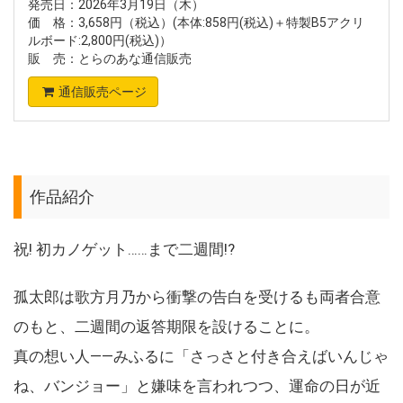
発売日：2026年3月19日（木）
価 格：3,658円（税込）(本体:858円(税込)＋特製B5アクリ
ルボード:2,800円(税込)）
販 売：とらのあな通信販売
通信販売ページ
作品紹介
祝! 初カノゲット……まで二週間!?
孤太郎は歌方月乃から衝撃の告白を受けるも両者合意
のもと、二週間の返答期限を設けることに。
真の想い人――みふるに「さっさと付き合えばいんじゃ
ね、バンジョー」と嫌味を言われつつ、運命の日が近