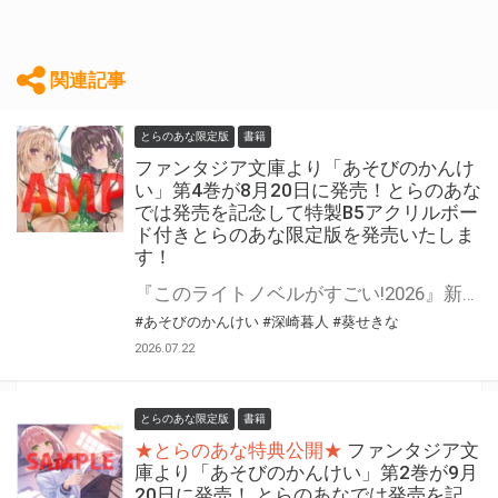
関連記事
とらのあな限定版
書籍
ファンタジア文庫より「あそびのかんけ
い」第4巻が8月20日に発売！とらのあな
では発売を記念して特製B5アクリルボー
ド付きとらのあな限定版を発売いたしま
す！
『このライトノベルがすごい!2026』新作文庫・文庫・総合の三冠獲得したボドゲカフェラブコメ! ファンタジア文庫より「あそびのかんけい」第4巻が8月20日(木)に発売！ とらのあなでは発売を記念して「特製B5アクリルボード」付きとらのあな限定版を発売いたします。 とらのあな限定版の数は限られていますので是非お早めにお求めください！
#あそびのかんけい
#深崎暮人
#葵せきな
2026.07.22
とらのあな限定版
書籍
★とらのあな特典公開★
ファンタジア文
庫より「あそびのかんけい」第2巻が9月
20日に発売！ とらのあなでは発売を記