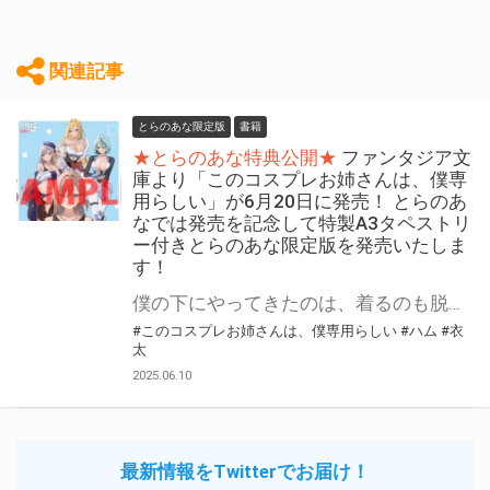
関連記事
とらのあな限定版
書籍
★とらのあな特典公開★
ファンタジア文
庫より「このコスプレお姉さんは、僕専
用らしい」が6月20日に発売！ とらのあ
なでは発売を記念して特製A3タペストリ
ー付きとらのあな限定版を発売いたしま
す！
僕の下にやってきたのは、着るのも脱ぐのも全力な彼女でした ファンタジア文庫より 『このコスプレお姉さんは、僕専用らしい』が6月20日(金)に発売！ とらのあなでは発売を記念して「特製A3タペストリー付き」とらのあな限定版を発売いたします。 とらのあな限定版の数は限られていますので是非お早めにお求めください！
#このコスプレお姉さんは、僕専用らしい
#ハム
#衣
太
2025.06.10
最新情報をTwitterでお届け！