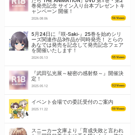
たら THE ANIMATION』DVD 第1巻・第2
巻発売記念 サイン入り台本プレゼントキ
ャンペーン 開催！
56 Views
2026.08.06
5月24日に『咲-Saki-』25巻を始めシリ
ーズ関連作品3作品が同時発売！ とらの
あなでは発売を記念して発売記念フェア
を開催いたします！
55 Views
2024.05.13
『武田弘光展～秘密の感射祭～』開催決
定！
52 Views
2025.05.12
イベント会場での委託受付のご案内
50 Views
2025.11.22
スニーカー文庫より「育成失敗と言われ