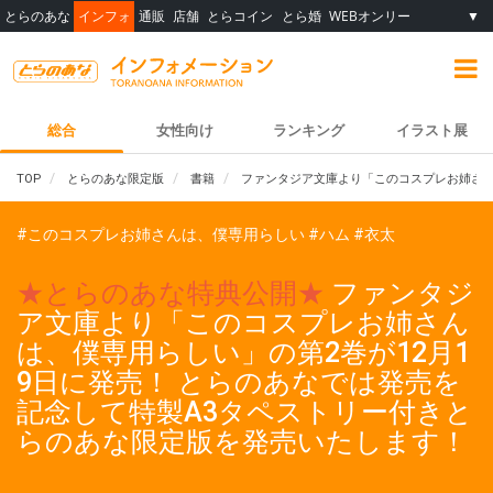
とらのあな
インフォ
通販
店舗
とらコイン
とら婚
WEBオンリー
▼
総合
女性向け
ランキング
イラスト展
TOP
とらのあな限定版
書籍
ファンタジア文庫より「このコスプレお姉さん
#このコスプレお姉さんは、僕専用らしい
#ハム
#衣太
★とらのあな特典公開★
ファンタジ
ア文庫より「このコスプレお姉さん
は、僕専用らしい」の第2巻が12月1
9日に発売！ とらのあなでは発売を
記念して特製A3タペストリー付きと
らのあな限定版を発売いたします！