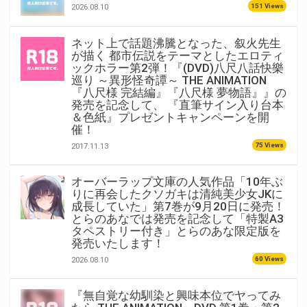
151 Views
2026.08.10
ネット上で話題沸騰となった、叙火先生
が描く 都市伝説をテーマとしたエロティ
ックホラー第2弾！『(DVD)八尺八話快樂
巡り ～異形怪奇譚～ THE ANIMATION
『八尺様 完結編』『八尺様 夢物語』』の
発売を記念して、 『直筆サイン入り台本
＆色紙』プレゼントキャンペーンを開
催！
75 Views
2017.11.13
オーバーラップ文庫の人気作品「10年ぶ
りに再会したクソガキは清純美少女JKに
成長していた」第7巻が9月20日に発売！
とらのあなでは発売を記念して「特製A3
タペストリー付き」とらのあな限定版を
発売いたします！
60 Views
2026.08.10
『無自覚な幼馴染と興味本位でヤってみ