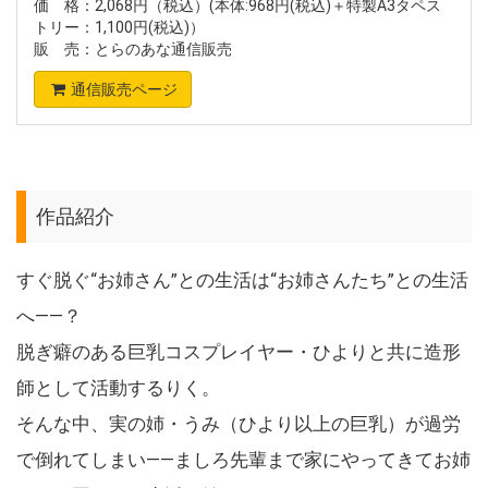
価 格：2,068円（税込）(本体:968円(税込)＋特製A3タペス
トリー：1,100円(税込)）
販 売：とらのあな通信販売
通信販売ページ
作品紹介
すぐ脱ぐ“お姉さん”との生活は“お姉さんたち”との生活
へ――？
脱ぎ癖のある巨乳コスプレイヤー・ひよりと共に造形
師として活動するりく。
そんな中、実の姉・うみ（ひより以上の巨乳）が過労
で倒れてしまい――ましろ先輩まで家にやってきてお姉