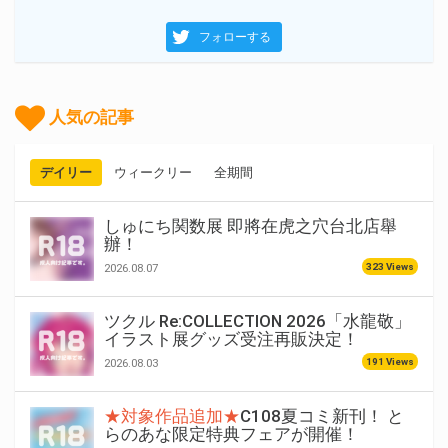
フォローする
人気の記事
デイリー
ウィークリー
全期間
しゅにち関数展 即將在虎之穴台北店舉
辦！
323 Views
2026.08.07
ツクル Re:COLLECTION 2026「水龍敬」
イラスト展グッズ受注再販決定！
191 Views
2026.08.03
★対象作品追加★
C108夏コミ新刊！ と
らのあな限定特典フェアが開催！