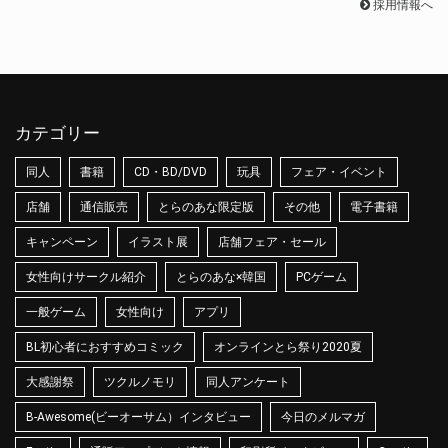
採用情報へ
カテゴリー
同人
書籍
CD・BD/DVD
玩具
フェア・イベント
店舗
通信販売
とらのあな限定版
その他
電子書籍
キャンペーン
イラスト展
店舗フェア・セール
女性向けサークル紹介
とらのあな×韓国
PCゲーム
一般ゲーム
女性向け
アプリ
BL初心者におすすめコミック
オンラインとら祭り2020夏
大感謝祭
ツクルノモリ
同人アンケート
B-Awesome(ビーオーサム）インタビュー
今日のメルマガ