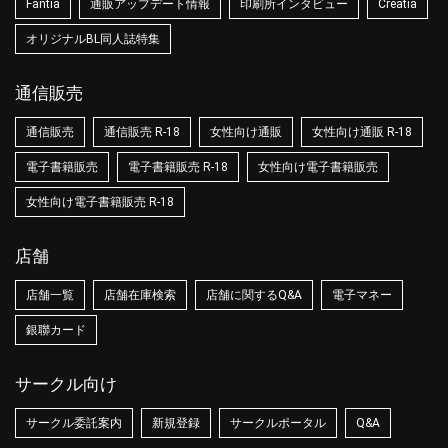
Fantia
通販アップデート情報
印刷所インタビュー
Creatia
オリジナルBL同人誌特集
通信販売
通信販売
通信販売 R-18
女性向け通販
女性向け通販 R-18
電子書籍販売
電子書籍販売 R-18
女性向け電子書籍販売
女性向け電子書籍販売 R-18
店舗
店舗一覧
店舗在庫検索
店舗に関するQ&A
電子マネー
銀聯カード
サークル向け
サークル委託案内
新規登録
サークルポータル
Q&A