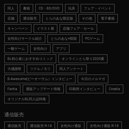
同人
書籍
CD・BD/DVD
玩具
フェア・イベント
店舗
通信販売
とらのあな限定版
その他
電子書籍
キャンペーン
イラスト展
店舗フェア・セール
女性向けサークル紹介
とらのあな×韓国
PCゲーム
一般ゲーム
女性向け
アプリ
BL初心者におすすめコミック
オンラインとら祭り2020夏
大感謝祭
ツクルノモリ
同人アンケート
B-Awesome(ビーオーサム）インタビュー
今日のメルマガ
Fantia
通販アップデート情報
印刷所インタビュー
Creatia
オリジナルBL同人誌特集
通信販売
通信販売
通信販売 R-18
女性向け通販
女性向け通販 R-18