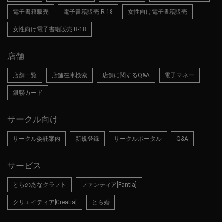
電子書籍販売
電子書籍販売 R-18
女性向け電子書籍販売
女性向け電子書籍販売 R-18
店舗
店舗一覧
店舗在庫検索
店舗に関するQ&A
電子マネー
銀聯カード
サークル向け
サークル委託案内
新規登録
サークルポータル
Q&A
サービス
とらのあなクラフト
ファンティア[Fantia]
クリエイティア[Creatia]
とら婚