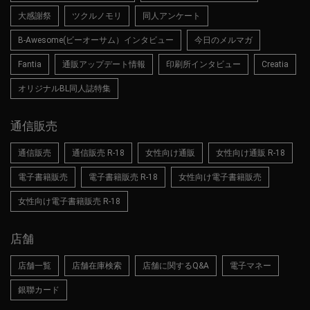
大感謝祭
ツクルノモリ
同人アンケート
B-Awesome(ビーオーサム）インタビュー
今日のメルマガ
Fantia
通販アップデート情報
印刷所インタビュー
Creatia
オリジナルBL同人誌特集
通信販売
通信販売
通信販売 R-18
女性向け通販
女性向け通販 R-18
電子書籍販売
電子書籍販売 R-18
女性向け電子書籍販売
女性向け電子書籍販売 R-18
店舗
店舗一覧
店舗在庫検索
店舗に関するQ&A
電子マネー
銀聯カード