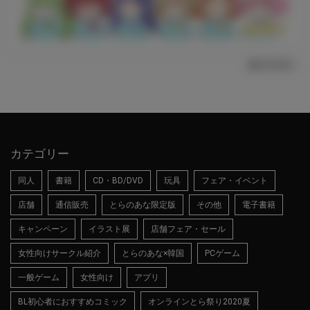
採用情報へ
カテゴリー
同人
書籍
CD・BD/DVD
玩具
フェア・イベント
店舗
通信販売
とらのあな限定版
その他
電子書籍
キャンペーン
イラスト展
店舗フェア・セール
女性向けサークル紹介
とらのあな×韓国
PCゲーム
一般ゲーム
女性向け
アプリ
BL初心者におすすめコミック
オンラインとら祭り2020夏