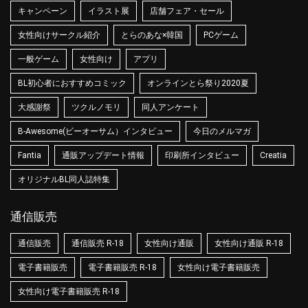
キャンペーン
イラスト展
店舗フェア・セール
女性向けサークル紹介
とらのあな×韓国
PCゲーム
一般ゲーム
女性向け
アプリ
BL初心者におすすめコミック
オンラインとら祭り2020夏
大感謝祭
ツクルノモリ
同人アンケート
B-Awesome(ビーオーサム）インタビュー
今日のメルマガ
Fantia
通販アップデート情報
印刷所インタビュー
Creatia
オリジナルBL同人誌特集
通信販売
通信販売
通信販売 R-18
女性向け通販
女性向け通販 R-18
電子書籍販売
電子書籍販売 R-18
女性向け電子書籍販売
女性向け電子書籍販売 R-18