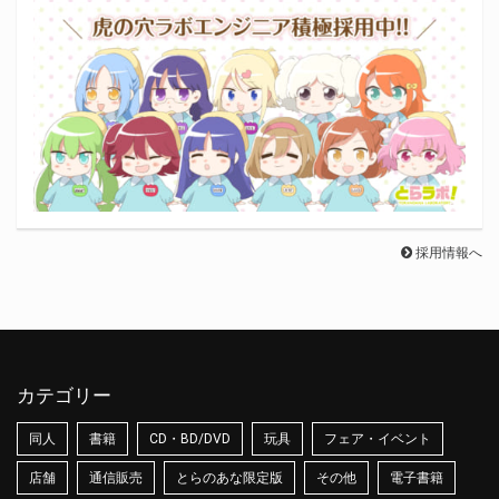
採用情報へ
カテゴリー
同人
書籍
CD・BD/DVD
玩具
フェア・イベント
店舗
通信販売
とらのあな限定版
その他
電子書籍