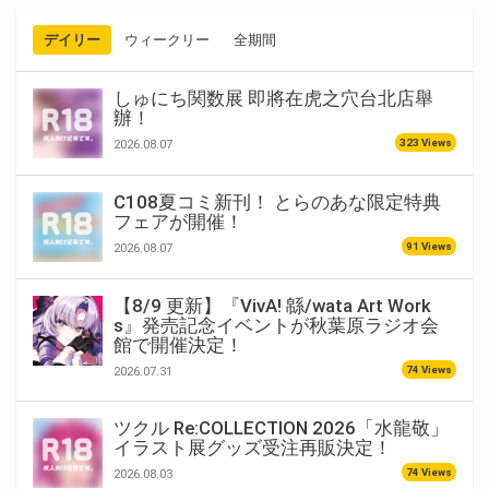
デイリー
ウィークリー
全期間
しゅにち関数展 即將在虎之穴台北店舉
辦！
323 Views
2026.08.07
C108夏コミ新刊！ とらのあな限定特典
フェアが開催！
91 Views
2026.08.07
【8/9 更新】『VivA! 緜/wata Art Work
s』発売記念イベントが秋葉原ラジオ会
館で開催決定！
74 Views
2026.07.31
ツクル Re:COLLECTION 2026「水龍敬」
イラスト展グッズ受注再販決定！
74 Views
2026.08.03