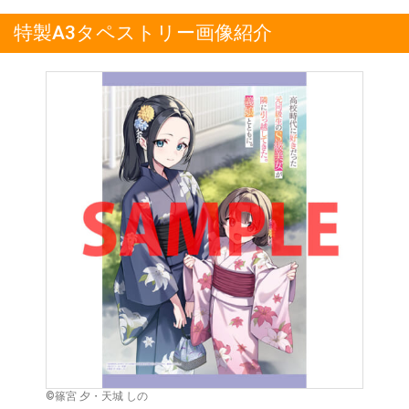
特製A3タペストリー画像紹介
©篠宮 夕・天城 しの