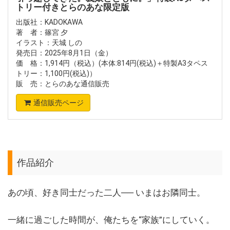
トリー付きとらのあな限定版
出版社：KADOKAWA
著 者：篠宮 夕
イラスト：天城 しの
発売日：2025年8月1日（金）
価 格：1,914円（税込）(本体:814円(税込)＋特製A3タペス
トリー：1,100円(税込)）
販 売：とらのあな通信販売
通信販売ページ
作品紹介
あの頃、好き同士だった二人── いまはお隣同士。
一緒に過ごした時間が、俺たちを“家族”にしていく。