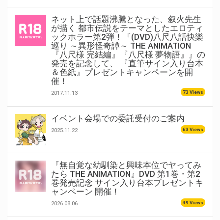
ネット上で話題沸騰となった、叙火先生
が描く 都市伝説をテーマとしたエロティ
ックホラー第2弾！『(DVD)八尺八話快樂
巡り ～異形怪奇譚～ THE ANIMATION
『八尺様 完結編』『八尺様 夢物語』』の
発売を記念して、 『直筆サイン入り台本
＆色紙』プレゼントキャンペーンを開
催！
73 Views
2017.11.13
イベント会場での委託受付のご案内
63 Views
2025.11.22
『無自覚な幼馴染と興味本位でヤってみ
たら THE ANIMATION』DVD 第1巻・第2
巻発売記念 サイン入り台本プレゼントキ
ャンペーン 開催！
49 Views
2026.08.06