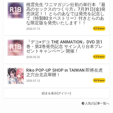
桃雲先生 ワニマガジン社初の単行本 『最
高のセックスのつくり方』7月31日(金)発
売決定！！ とらのあなでは発売を記念し
て《特製B2タペストリー》付きとらのあ
な限定版を発売いたします！！
43 Views
2026.07.13
『デコ×デコ THE ANIMATION』DVD 第1
巻・第2巻発売記念 サイン入り台本プレ
ゼントキャンペーン 開催！
42 Views
2026.05.25
Riko POP-UP SHOP in TAIWAN 即將在虎
之穴台北店舉辦！
38 Views
2026.07.13
続きを表示(デイリー)
人気の記事一覧へ