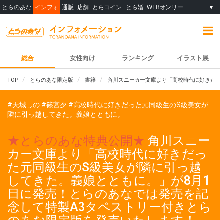
とらのあな
インフォ
通販
店舗
とらコイン
とら婚
WEBオンリー
▼
総合
女性向け
ランキング
イラスト展
TOP
とらのあな限定版
書籍
角川スニーカー文庫より「高校時代に好きだっ
#天城しの
#篠宮夕
#高校時代に好きだった元同級生のS級美女が
隣に引っ越してきた。義娘とともに。
★とらのあな特典公開★
角川スニー
カー文庫より「高校時代に好きだっ
た元同級生のS級美女が隣に引っ越
してきた。義娘とともに。」が8月1
日に発売！とらのあなでは発売を記
念して特製A3タペストリー付きとら