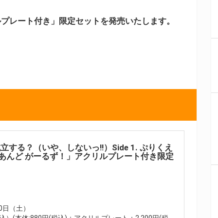
ルプレート付き」限定セットを発売いたします。
する？（いや、しないっ!!）Side 1. ぷりくえ
ず あんど がーるず！」アクリルプレート付き限定
10日（土）
込）(本体:880円(税込)＋アクリルプレート：2,200円(税