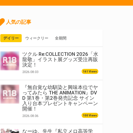
人気の記事
デイリー
ウィークリー
全期間
ツクル Re:COLLECTION 2026「水
龍敬」イラスト展グッズ受注再販
決定！
161 Views
2026.08.03
『無自覚な幼馴染と興味本位でヤ
ってみたら THE ANIMATION』DV
D 第1巻・第2巻発売記念 サイン
入り台本プレゼントキャンペーン
開催！
100 Views
2026.08.06
なーゆ。先生『私立メロ高等学