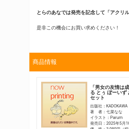
とらのあなでは発売を記念して「アクリ
是非この機会にお買い求めください！
商品情報
「男女の友情は成立
る とぅ ぼーい
セット
出版社：KADOKAWA
著 者：七菜なな
イラスト：Parum
発売日：2025年5月
価 格：3,080円（税