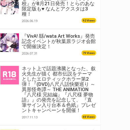
校』が8月21日発売！とらのあな
限定版も♥ なんとアクスタは3
種！
92 Views
2026.06.19
『VivA! 緜/wata Art Works』発売
記念イベントが秋葉原ラジオ会館
で開催決定！
79 Views
2026.07.31
ネット上で話題沸騰となった、叙
火先生が描く 都市伝説をテーマ
としたエロティックホラー第2
弾！『(DVD)八尺八話快樂巡り ～
異形怪奇譚～ THE ANIMATION
『八尺様 完結編』『八尺様 夢物
語』』の発売を記念して、 『直
筆サイン入り台本＆色紙』プレゼ
ントキャンペーンを開催！
68 Views
2017.11.13