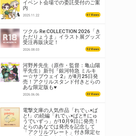
イベント会場での委託受付のご案
内
61 Views
2025.11.22
ツクル Re:COLLECTION 2026「き
ただりょうま」イラスト展グッズ
受注再販決定！
52 Views
2026.08.03
河野丼先生（原作・監督：亀山陽
平先生）新刊『銀河特急 ミルキ
ー☆サブウェイ 2』が8月25日発
売！アクリルスタンド付きとらの
あな限定版も♥
33 Views
2026.06.06
電撃文庫の人気作品「れでぃ×ば
と!」の続編「れでぃ×ばと!! にゅ
うでいずっ」が10月9日に発売！
とらのあなでは発売を記念して
「アクリルプレート」付き限定セ