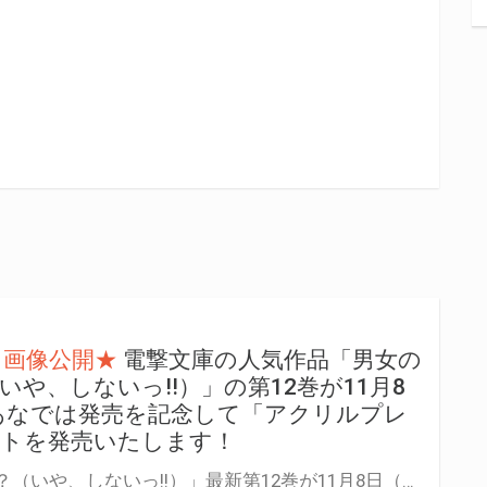
ト画像公開★
電撃文庫の人気作品「男女の
や、しないっ!!）」の第12巻が11月8
あなでは発売を記念して「アクリルプレ
ットを発売いたします！
「男女の友情は成立する？（いや、しないっ!!）」最新第12巻が11月8日（土）に発売！ とらのあなでは発売を記念して「アクリルプレート」付き限定セットを発売いたします。 限定セットは数量限定となりますので是非お早めにお求めください！