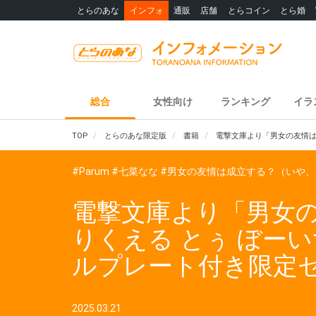
とらのあな
インフォ
通販
店舗
とらコイン
とら婚
総合
女性向け
ランキング
イラ
TOP
とらのあな限定版
書籍
電撃文庫より「男女の友情は成
#Parum
#七菜なな
#男女の友情は成立する？（いや、し
電撃文庫より「男女の友
りくえる とぅ ぼーい
ルプレート付き限定
2025.03.21