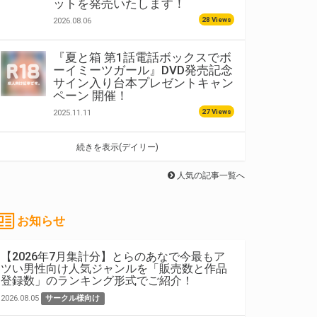
ットを発売いたします！
28 Views
2026.08.06
『夏と箱 第1話電話ボックスでボ
ーイミーツガール』DVD発売記念
サイン入り台本プレゼントキャン
ペーン 開催！
27 Views
2025.11.11
続きを表示(デイリー)
人気の記事一覧へ
お知らせ
【2026年7月集計分】とらのあなで今最もア
ツい男性向け人気ジャンルを「販売数と作品
登録数」のランキング形式でご紹介！
2026.08.05
サークル様向け