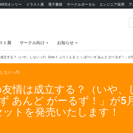
WEBオンリー
イラスト展
電子書籍
サークルポータル
エンジニア採用
ア
スト展
サークル向け
お知らせ
立する？（いや、しないっ!!）Side 1. ぷりくえる とぅ ぼーいず あんど がーるず！
ないっ!!）
情は成立する？（いや、しないっ
ず あんど がーるず！」が5
セットを発売いたします！