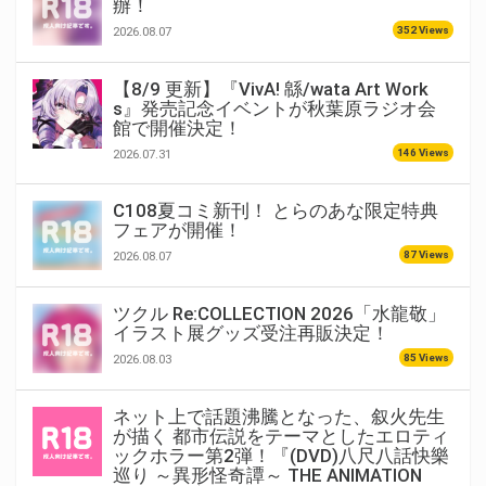
辦！
352 Views
2026.08.07
【8/9 更新】『VivA! 緜/wata Art Work
s』発売記念イベントが秋葉原ラジオ会
館で開催決定！
146 Views
2026.07.31
C108夏コミ新刊！ とらのあな限定特典
フェアが開催！
87 Views
2026.08.07
ツクル Re:COLLECTION 2026「水龍敬」
イラスト展グッズ受注再販決定！
85 Views
2026.08.03
ネット上で話題沸騰となった、叙火先生
が描く 都市伝説をテーマとしたエロティ
ックホラー第2弾！『(DVD)八尺八話快樂
巡り ～異形怪奇譚～ THE ANIMATION