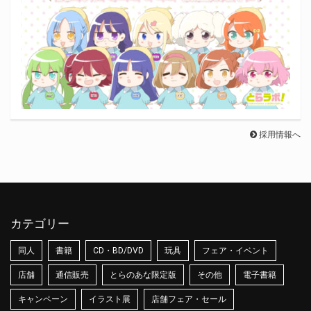
採用情報へ
カテゴリー
同人
書籍
CD・BD/DVD
玩具
フェア・イベント
店舗
通信販売
とらのあな限定版
その他
電子書籍
キャンペーン
イラスト展
店舗フェア・セール