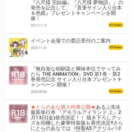
『八尺様 完結編』『八尺様 夢物語』』の
発売を記念して、 『直筆サイン入り台本
＆色紙』プレゼントキャンペーンを開
催！
81 Views
2017.11.13
イベント会場での委託受付のご案内
59 Views
2025.11.22
『無自覚な幼馴染と興味本位でヤってみ
たら THE ANIMATION』DVD 第1巻・第2
巻発売記念 サイン入り台本プレゼントキ
ャンペーン 開催！
46 Views
2026.08.06
★とらのあな購入特典公開★
あるぷ先生
最新単行本 『アモラルアイランド 上』2
月13日(金)発売決定！！ 描き下ろしグッ
ズを同梱した豪華特装版も発売決定!!さら
にとらのあなでは《特製A5アクリルパネ