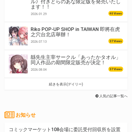
ル》付きとらのあな限定版を発売いたし
ます！！
40 Views
2026.01.29
Riko POP-UP SHOP in TAIWAN 即將在虎
之穴台北店舉辦！
37 Views
2026.07.13
緜先生主宰サークル「あったかタオル」
同人作品の期間限定販売が決定！
37 Views
2026.08.04
続きを表示(デイリー)
人気の記事一覧へ
お知らせ
コミックマーケット108会場に委託受付回収所を設置