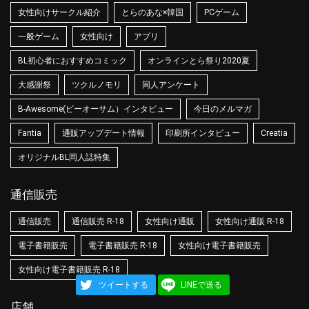
女性向けサークル紹介
とらのあな×韓国
PCゲーム
一般ゲーム
女性向け
アプリ
BL初心者におすすめコミック
オンラインとら祭り2020夏
大感謝祭
ツクルノモリ
同人アンケート
B-Awesome(ビーオーサム）インタビュー
今日のメルマガ
Fantia
通販アップデート情報
印刷所インタビュー
Creatia
オリジナルBL同人誌特集
通信販売
通信販売
通信販売 R-18
女性向け通販
女性向け通販 R-18
電子書籍販売
電子書籍販売 R-18
女性向け電子書籍販売
女性向け電子書籍販売 R-18
ツイートする
LINEで送る
店舗