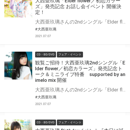
大西亜玖璃「Elder flower／初恋カラー
ズ」発売記念 お話し会イベント 開催決
定！
大西亜玖璃さんの2ndシングル「Elder flower／初恋カラーズ」の発売を記念して、 「お話し会イベント」の開催が決定いたしました！ 対象商品を全額内金にてご予約/ご購入いただいた方に「シリアル付応募用紙」を1枚差し上げます。 ご応募いただいた方のから抽選でイベントにご招待いたします。 奮ってご応募ください！
#大西亜玖璃
2021.07.07
CD・BD/DVD
フェア・イベント
観覧ご招待！大西亜玖璃2ndシングル「E
lder flower／初恋カラーズ」発売記念ト
ーク＆ミニライブ特番 supported by an
imelo mix 開催
大西亜玖璃さんの2ndシングル「Elder flower／初恋カラーズ」の発売を記念して、 トーク&ミニライブ特番が決定！さらに、対象店舗で「Elder flower／初恋カラーズ」を全額内金にてご予約いただいたお客様の中から抽選で60名様を配信会場にご招待いたします！ ※会場ではスタッフ、お客様含め、入場時の消毒、体温の計測、マスク着用の徹底、換気など万全の新型コロナウィルス対策を実施したうえで開催いたします。 また状況によっては、ご招待自体を中止させていただく可能性もございます。 以下注意事項及び、＜本イベントに関しての重要なお知らせ＞を必ずご確認いただき、ご了承いただいた上でご応募をお願いできればと思います。
#大西亜玖璃
2021.07.07
CD・BD/DVD
フェア・イベント