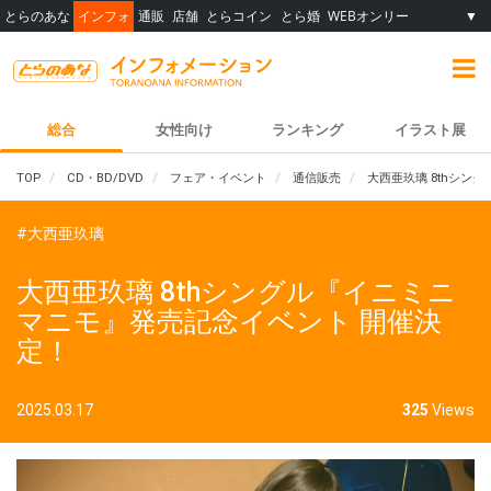
とらのあな
インフォ
通販
店舗
とらコイン
とら婚
WEBオンリー
▼
総合
女性向け
ランキング
イラスト展
TOP
CD・BD/DVD
フェア・イベント
通信販売
大西亜玖璃 8thシン
#大西亜玖璃
大西亜玖璃 8thシングル『イニミニ
マニモ』発売記念イベント 開催決
定！
2025.03.17
325
Views