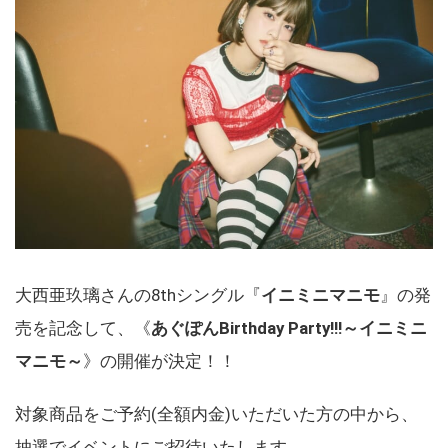
大西亜玖璃さんの8thシングル『
イニミニマニモ
』の発
売を記念して、《
あぐぽんBirthday Party!!!～イニミニ
マニモ～
》の開催が決定！！
対象商品をご予約(全額内金)いただいた方の中から、
抽選でイベントにご招待いたします。