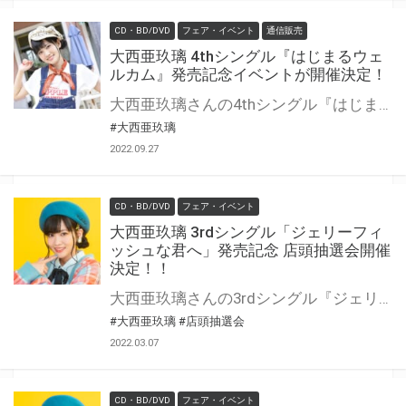
CD・BD/DVD
フェア・イベント
通信販売
大西亜玖璃 4thシングル『はじまるウェ
ルカム』発売記念イベントが開催決定！
大西亜玖璃さんの4thシングル『はじまるウェルカム』の発売を記念して、 《あぐぽんクリスマスパーティ!!! ～はじまるウェルカム～》の開催が決定！！ 対象商品をご購入いただいた方の中から、抽選でイベントにご招待いたします。 奮ってご応募ください！
#大西亜玖璃
2022.09.27
CD・BD/DVD
フェア・イベント
大西亜玖璃 3rdシングル「ジェリーフィ
ッシュな君へ」発売記念 店頭抽選会開催
決定！！
大西亜玖璃さんの3rdシングル『ジェリーフィッシュな君へ』の発売を記念して、店頭抽選会の開催が決定しました！ この機会でないと手に入らない、超レアな豪華景品が当たる抽選会になります！ 是非、ご参加ください！
#大西亜玖璃
#店頭抽選会
2022.03.07
CD・BD/DVD
フェア・イベント