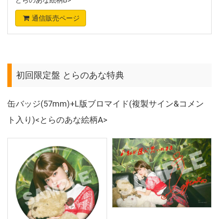
とらのあな絵柄B>
通信販売ページ
初回限定盤 とらのあな特典
缶バッジ(57mm)+L版ブロマイド(複製サイン&コメン
ト入り)<とらのあな絵柄A>