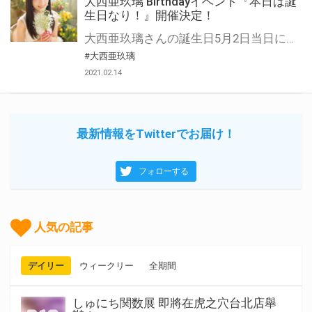
大西亜玖璃 Birthdayイベント『本日は誕
生日なり！』開催決定！
大西亜玖璃さんの誕生日5月2日当日にバースデーイベント『本日は誕生日なり！』の開催が決定！！ 対象商品をご購入いただいた方に「シリアル付応募用紙」を1枚差し上げます。 ご応募いただいた方のから抽選でイベントにご招待いたします。 奮ってご応募ください！
#大西亜玖璃
2021.02.14
最新情報をTwitterでお届け！
フォローする
人気の記事
デイリー
ウィークリー
全期間
しゅにち関数展 即將在虎之穴台北店舉