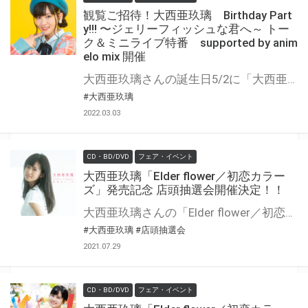
観覧ご招待！大西亜玖璃 Birthday Part
y!!! 〜ジェリーフィッシュな君へ～ トー
ク＆ミニライブ特番 supported by anim
elo mix 開催
大西亜玖璃さんの誕生日5/2に「大西亜玖璃 Birthday Party!!! ～ジェリーフィッシュな君へ～ トーク＆ミニライブ特番 supported by animelo mix」が決定!! 対象店舗で「ジェリーフィッシュな君へ」を全額内金にてご予約/ご購入いただいたお客様の中から抽選で配信会場にご招待いたします！ ※会場ではスタッフ、お客様含め、入場時の消毒、体温の計測、マスク着用の徹底、換気など万全の新型コロナウィルス対策を実施したうえで開催いたします。 また状況によっては、ご招待自体を中止させていただく可能性もございます。 以下注意事項及び、＜本イベントに関しての重要なお知らせ＞を必ずご確認いただき、ご了承いただいた上でご応募をお願いできればと思います。
#大西亜玖璃
2022.03.03
CD・BD/DVD
フェア・イベント
大西亜玖璃「Elder flower／初恋カラー
ズ」発売記念 店頭抽選会開催決定！！
大西亜玖璃さんの「Elder flower／初恋カラーズ」の発売を記念して、店頭抽選会の開催が決定しました！ この機会でないと手に入らない、超レアな豪華景品が当たる抽選会になります！ 是非、この機会にご参加ください！
#大西亜玖璃
#店頭抽選会
2021.07.29
CD・BD/DVD
フェア・イベント