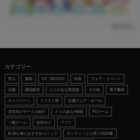
採用情報へ
カテゴリー
同人
書籍
CD・BD/DVD
玩具
フェア・イベント
店舗
通信販売
とらのあな限定版
その他
電子書籍
キャンペーン
イラスト展
店舗フェア・セール
女性向けサークル紹介
とらのあな×韓国
PCゲーム
一般ゲーム
女性向け
アプリ
BL初心者におすすめコミック
オンラインとら祭り2020夏