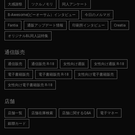
大感謝祭
ツクルノモリ
同人アンケート
B-Awesome(ビーオーサム）インタビュー
今日のメルマガ
Fantia
通販アップデート情報
印刷所インタビュー
Creatia
オリジナルBL同人誌特集
通信販売
通信販売
通信販売 R-18
女性向け通販
女性向け通販 R-18
電子書籍販売
電子書籍販売 R-18
女性向け電子書籍販売
女性向け電子書籍販売 R-18
店舗
店舗一覧
店舗在庫検索
店舗に関するQ&A
電子マネー
銀聯カード