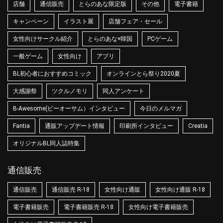
店舗
通信販売
とらのあな限定版
その他
電子書籍
キャンペーン
イラスト展
店舗フェア・セール
女性向けサークル紹介
とらのあな×韓国
PCゲーム
一般ゲーム
女性向け
アプリ
BL初心者におすすめコミック
オンラインとら祭り2020夏
大感謝祭
ツクルノモリ
同人アンケート
B-Awesome(ビーオーサム）インタビュー
今日のメルマガ
Fantia
通販アップデート情報
印刷所インタビュー
Creatia
オリジナルBL同人誌特集
通信販売
通信販売
通信販売 R-18
女性向け通販
女性向け通販 R-18
電子書籍販売
電子書籍販売 R-18
女性向け電子書籍販売