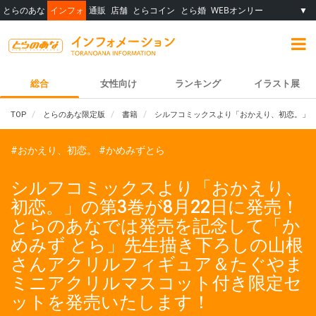
とらのあな
インフォ
通販
店舗
とらコイン
とら婚
WEBオンリー
▼
総合
女性向け
ランキング
イラスト展
TOP
とらのあな限定版
書籍
シルフコミックスより「おかえり、初恋。」の
#おかえり、初恋。
#かめみずとら
シルフコミックスより「おかえり、
初恋。」の第3巻が8月22日に発売！
とらのあなでは発売を記念して「か
めみず とら」先生描き下ろしの山根
さんアクリルフィギュア＆たぐやま
ミニアクリルマスコット付き限定セ
ットを発売いたします！