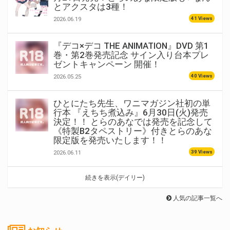
とアクスタは3種！
41 Views
2026.06.19
『デコ×デコ THE ANIMATION』DVD 第1
巻・第2巻発売記念 サイン入り台本プレ
ゼントキャンペーン 開催！
40 Views
2026.05.25
ひとにたち先生、ワニマガジン社初の単
行本 『えちち煮込み』6月30日(火)発売
決定！！ とらのあなでは発売を記念して
《特製B2タペストリー》付きとらのあな
限定版を発売いたします！！
39 Views
2026.06.11
続きを表示(デイリー)
人気の記事一覧へ