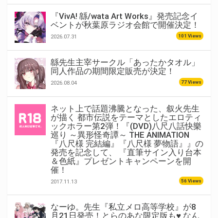
『VivA! 緜/wata Art Works』発売記念イ
ベントが秋葉原ラジオ会館で開催決定！
101 Views
2026.07.31
緜先生主宰サークル「あったかタオル」
同人作品の期間限定販売が決定！
77 Views
2026.08.04
ネット上で話題沸騰となった、叙火先生
が描く 都市伝説をテーマとしたエロティ
ックホラー第2弾！『(DVD)八尺八話快樂
巡り ～異形怪奇譚～ THE ANIMATION
『八尺様 完結編』『八尺様 夢物語』』の
発売を記念して、 『直筆サイン入り台本
＆色紙』プレゼントキャンペーンを開
催！
56 Views
2017.11.13
なーゆ。先生『私立メロ高等学校』が8
月21日発売！とらのあな限定版も♥ なん