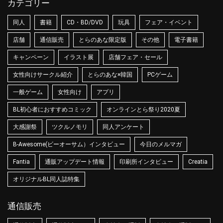
カテゴリー
同人
書籍
CD・BD/DVD
玩具
フェア・イベント
店舗
通信販売
とらのあな限定版
その他
電子書籍
キャンペーン
イラスト展
店舗フェア・セール
女性向けサークル紹介
とらのあな×韓国
PCゲーム
一般ゲーム
女性向け
アプリ
BL初心者におすすめコミック
オンラインとら祭り2020夏
大感謝祭
ツクルノモリ
同人アンケート
B-Awesome(ビーオーサム）インタビュー
今日のメルマガ
Fantia
通販アップデート情報
印刷所インタビュー
Creatia
オリジナルBL同人誌特集
通信販売