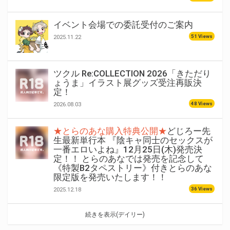
イベント会場での委託受付のご案内
51 Views
2025.11.22
ツクル Re:COLLECTION 2026「きただり
ょうま」イラスト展グッズ受注再販決
定！
48 Views
2026.08.03
★とらのあな購入特典公開★
どじろー先
生最新単行本 『陰キャ同士のセックスが
一番エロいよね』12月25日(木)発売決
定！！ とらのあなでは発売を記念して
《特製B2タペストリー》付きとらのあな
限定版を発売いたします！！
36 Views
2025.12.18
続きを表示(デイリー)