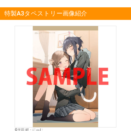
特製A3タペストリー画像紹介
©半田 畔・にゅむ