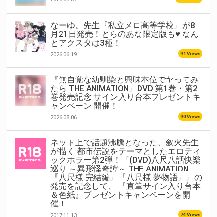
なーゆ。先生『私立メロ高等学校』が8
月21日発売！とらのあな限定版も♥ なん
とアクスタは3種！
91 Views
2026.06.19
『無自覚な幼馴染と興味本位でヤってみ
たら THE ANIMATION』DVD 第1巻・第2
巻発売記念 サイン入り台本プレゼントキ
ャンペーン 開催！
90 Views
2026.08.06
ネット上で話題沸騰となった、叙火先生
が描く 都市伝説をテーマとしたエロティ
ックホラー第2弾！『(DVD)八尺八話快樂
巡り ～異形怪奇譚～ THE ANIMATION
『八尺様 完結編』『八尺様 夢物語』』の
発売を記念して、 『直筆サイン入り台本
＆色紙』プレゼントキャンペーンを開
催！
74 Views
2017.11.13