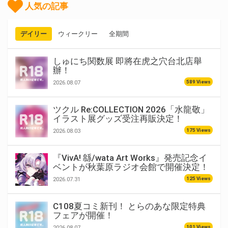
人気の記事
デイリー
ウィークリー
全期間
しゅにち関数展 即將在虎之穴台北店舉
辦！
589 Views
2026.08.07
ツクル Re:COLLECTION 2026「水龍敬」
イラスト展グッズ受注再販決定！
175 Views
2026.08.03
『VivA! 緜/wata Art Works』発売記念イ
ベントが秋葉原ラジオ会館で開催決定！
125 Views
2026.07.31
C108夏コミ新刊！ とらのあな限定特典
フェアが開催！
101 Views
2026.08.07