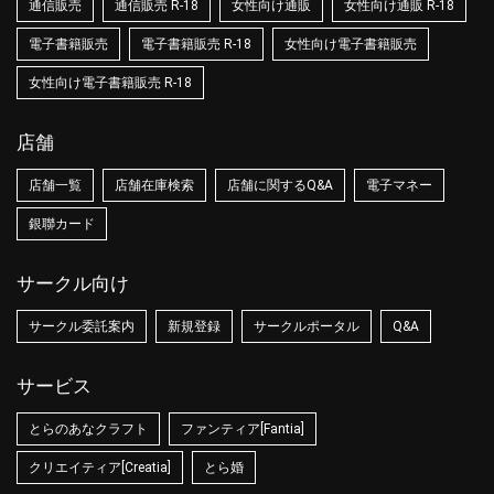
通信販売
通信販売 R-18
女性向け通販
女性向け通販 R-18
電子書籍販売
電子書籍販売 R-18
女性向け電子書籍販売
女性向け電子書籍販売 R-18
店舗
店舗一覧
店舗在庫検索
店舗に関するQ&A
電子マネー
銀聯カード
サークル向け
サークル委託案内
新規登録
サークルポータル
Q&A
サービス
とらのあなクラフト
ファンティア[Fantia]
クリエイティア[Creatia]
とら婚