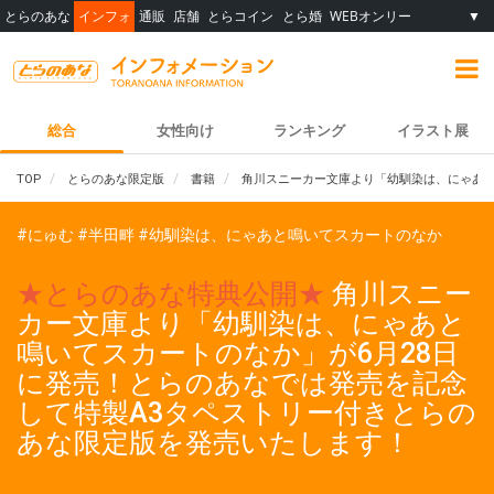
とらのあな
インフォ
通販
店舗
とらコイン
とら婚
WEBオンリー
▼
総合
女性向け
ランキング
イラスト展
TOP
とらのあな限定版
書籍
角川スニーカー文庫より「幼馴染は、にゃあと
#にゅむ
#半田畔
#幼馴染は、にゃあと鳴いてスカートのなか
★とらのあな特典公開★
角川スニー
カー文庫より「幼馴染は、にゃあと
鳴いてスカートのなか」が6月28日
に発売！とらのあなでは発売を記念
して特製A3タペストリー付きとらの
あな限定版を発売いたします！