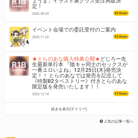
ょうま」イラスト展グッズ受注再販決
定！
56 Views
2026.08.03
イベント会場での委託受付のご案内
43 Views
2025.11.22
★とらのあな購入特典公開★
どじろー先
生最新単行本 『陰キャ同士のセックスが
一番エロいよね』12月25日(木)発売決
定！！ とらのあなでは発売を記念して
《特製B2タペストリー》付きとらのあな
限定版を発売いたします！！
37 Views
2025.12.18
続きを表示(デイリー)
人気の記事一覧へ