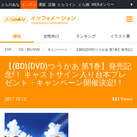
とらのあな
インフォ
通販
店舗
とらコイン
とら婚
WEBオンリー
▼
総合
女性向け
ランキング
イラスト展
TOP
CD・BD/DVD
キャンペーン
【(BD)(DVD)つうかあ 第1巻】発売
【(BD)(DVD)つうかあ 第1巻】発売記
念!！ キャストサイン入り台本プレ
ゼント・キャンペーン開催決定!！
2017.10.12
521
Views