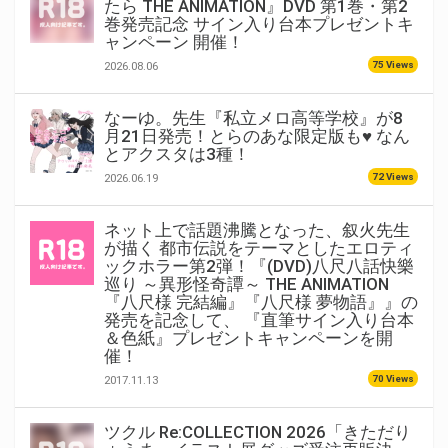
たら THE ANIMATION』DVD 第1巻・第2
巻発売記念 サイン入り台本プレゼントキ
ャンペーン 開催！
75 Views
2026.08.06
なーゆ。先生『私立メロ高等学校』が8
月21日発売！とらのあな限定版も♥ なん
とアクスタは3種！
72 Views
2026.06.19
ネット上で話題沸騰となった、叙火先生
が描く 都市伝説をテーマとしたエロティ
ックホラー第2弾！『(DVD)八尺八話快樂
巡り ～異形怪奇譚～ THE ANIMATION
『八尺様 完結編』『八尺様 夢物語』』の
発売を記念して、 『直筆サイン入り台本
＆色紙』プレゼントキャンペーンを開
催！
70 Views
2017.11.13
ツクル Re:COLLECTION 2026「きただり