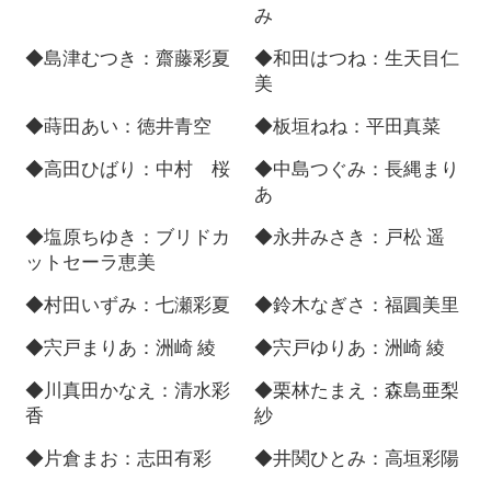
み
◆島津むつき：齋藤彩夏
◆和田はつね：生天目仁
美
◆蒔田あい：徳井青空
◆板垣ねね：平田真菜
◆高田ひばり：中村 桜
◆中島つぐみ：長縄まり
あ
◆塩原ちゆき：ブリドカ
◆永井みさき：戸松 遥
ットセーラ恵美
◆村田いずみ：七瀬彩夏
◆鈴木なぎさ：福圓美里
◆宍戸まりあ：洲崎 綾
◆宍戸ゆりあ：洲崎 綾
◆川真田かなえ：清水彩
◆栗林たまえ：森島亜梨
香
紗
◆片倉まお：志田有彩
◆井関ひとみ：高垣彩陽