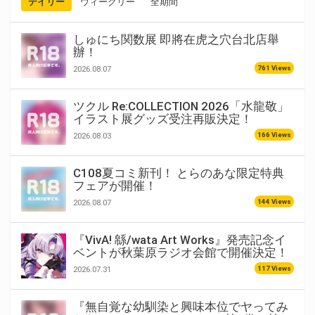
デイリー
ウィークリー
全期間
しゅにち関数展 即將在虎之穴台北店舉
辦！
761 Views
2026.08.07
ツクル Re:COLLECTION 2026「水龍敬」
イラスト展グッズ受注再販決定！
166 Views
2026.08.03
C108夏コミ新刊！ とらのあな限定特典
フェアが開催！
144 Views
2026.08.07
『VivA! 緜/wata Art Works』発売記念イ
ベントが秋葉原ラジオ会館で開催決定！
117 Views
2026.07.31
『無自覚な幼馴染と興味本位でヤってみ