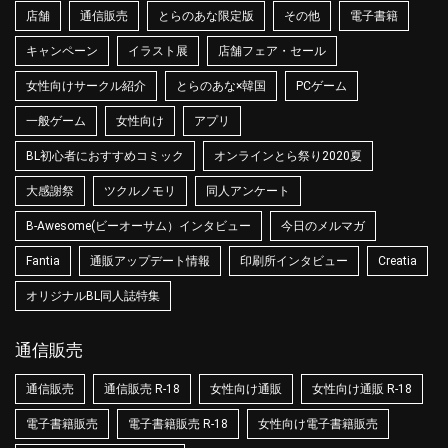
店舗
通信販売
とらのあな限定版
その他
電子書籍
キャンペーン
イラスト展
店舗フェア・セール
女性向けサークル紹介
とらのあな×韓国
PCゲーム
一般ゲーム
女性向け
アプリ
BL初心者におすすめコミック
オンラインとら祭り2020夏
大感謝祭
ツクルノモリ
同人アンケート
B-Awesome(ビーオーサム）インタビュー
今日のメルマガ
Fantia
通販アップデート情報
印刷所インタビュー
Creatia
オリジナルBL同人誌特集
通信販売
通信販売
通信販売 R-18
女性向け通販
女性向け通販 R-18
電子書籍販売
電子書籍販売 R-18
女性向け電子書籍販売