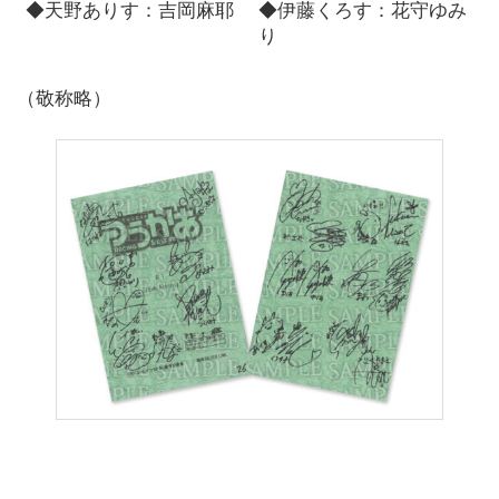
◆天野ありす：吉岡麻耶
◆伊藤くろす：花守ゆみ
り
（敬称略）