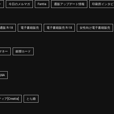
ー
今日のメルマガ
Fantia
通販アップデート情報
印刷所インタビ
販 R-18
電子書籍販売
電子書籍販売 R-18
女性向け電子書籍販売
マネー
銀聯カード
Q&A
ア[Creatia]
とら婚