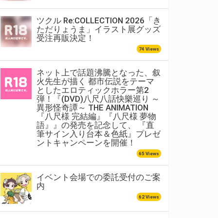
ツクル Re:COLLECTION 2026「き
ただりょうま」イラスト展グッズ
受注再販決定！
74 Views
ネット上で話題沸騰となった、叙
火先生が描く 都市伝説をテーマ
としたエロティックホラー第2
弾！『(DVD)八尺八話快樂巡り ～
異形怪奇譚～ THE ANIMATION
『八尺様 完結編』『八尺様 夢物
語』』の発売を記念して、 『直
筆サイン入り台本＆色紙』プレゼ
ントキャンペーンを開催！
65 Views
イベント会場での委託受付のご案
内
62 Views