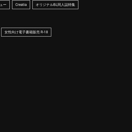
ュー
Creatia
オリジナルBL同人誌特集
女性向け電子書籍販売 R-18