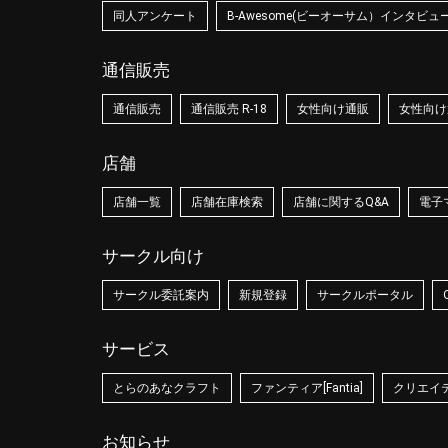
同人アンケート
B-Awesome(ビーオーサム）インタビュ
通信販売
通信販売
通信販売 R-18
女性向け通販
女性向け通
店舗
店舗一覧
店舗在庫検索
店舗に関するQ&A
電子
サークル向け
サークル委託案内
新規登録
サークルポータル
サービス
とらのあなクラフト
ファンティア[Fantia]
クリエイティ
お知らせ