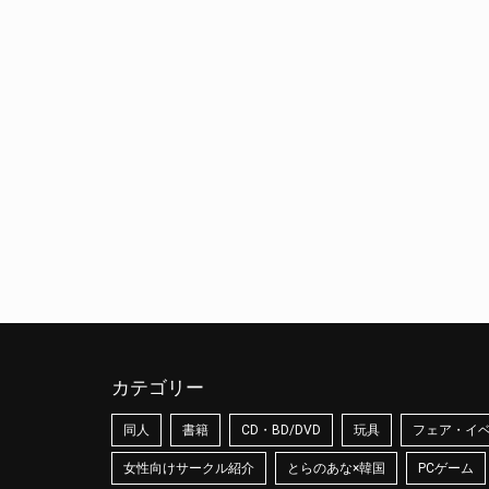
カテゴリー
同人
書籍
CD・BD/DVD
玩具
フェア・イ
女性向けサークル紹介
とらのあな×韓国
PCゲーム