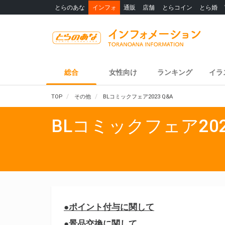
とらのあな
インフォ
通販
店舗
とらコイン
とら婚
総合
女性向け
ランキング
イラ
TOP
その他
BLコミックフェア2023 Q&A
BLコミックフェア202
●
ポイント付与に関して
●景品交換に関して