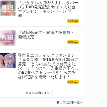
『小女ラムネ 第8話リトルラバー
ズ』DVD発売記念 サイン入り台
本プレゼントキャンペーン 開
催！
42 Views
『武田弘光展～秘密の感射祭～』
開催決定！
34 Views
異世界エロティックファンタジー
「鬼畜英雄」第15巻が8月25日に
発売！ とらのあなでは発売を記
念して「よのき」先生描き下ろし
のB2タペストリー付きとらのあ
な限定版を発売いたします！
31 Views
続きを表示(デイリー)
人気の記事一覧へ