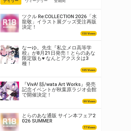
デイリー
ウィークリー
全期間
ツクル Re:COLLECTION 2026「水
龍敬」イラスト展グッズ受注再販
決定！
150 Views
なーゆ。先生『私立メロ高等学
校』が8月21日発売！とらのあな
限定版も♥ なんとアクスタは3
種！
105 Views
『VivA! 緜/wata Art Works』発売
記念イベントが秋葉原ラジオ会館
で開催決定！
99 Views
とらのあな通販 サイン本フェア2
026 SUMMER
77 Views