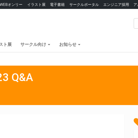
WEBオンリー
イラスト展
電子書籍
サークルポータル
エンジニア採用
ア
スト展
サークル向け
お知らせ
3 Q&A