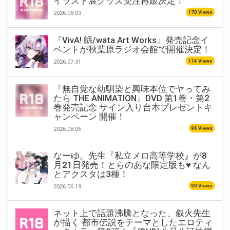
イラスト展グッズ受注再販決定！
170 Views
2026.08.03
『VivA! 緜/wata Art Works』発売記念イ
ベントが秋葉原ラジオ会館で開催決定！
114 Views
2026.07.31
『無自覚な幼馴染と興味本位でヤってみ
たら THE ANIMATION』DVD 第1巻・第2
巻発売記念 サイン入り台本プレゼントキ
ャンペーン 開催！
96 Views
2026.08.06
なーゆ。先生『私立メロ高等学校』が8
月21日発売！とらのあな限定版も♥ なん
とアクスタは3種！
90 Views
2026.06.19
ネット上で話題沸騰となった、叙火先生
が描く 都市伝説をテーマとしたエロティ