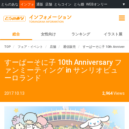
とらのあな
インフォ
通販
店舗
とらコイン
とら婚
WEBオンリー
▼
総合
女性向け
ランキング
イラスト展
TOP
フェア・イベント
店舗
通信販売
すーぱーそに子 10th Annive
すーぱーそに子 10th Anniversary フ
ァンミーティング in サンリオピュ
ーロランド
2017.10.13
2,964
Views