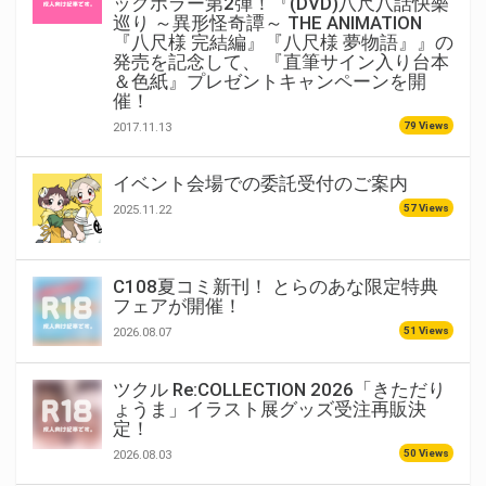
ックホラー第2弾！『(DVD)八尺八話快樂
巡り ～異形怪奇譚～ THE ANIMATION
『八尺様 完結編』『八尺様 夢物語』』の
発売を記念して、 『直筆サイン入り台本
＆色紙』プレゼントキャンペーンを開
催！
79 Views
2017.11.13
イベント会場での委託受付のご案内
57 Views
2025.11.22
C108夏コミ新刊！ とらのあな限定特典
フェアが開催！
51 Views
2026.08.07
ツクル Re:COLLECTION 2026「きただり
ょうま」イラスト展グッズ受注再販決
定！
50 Views
2026.08.03