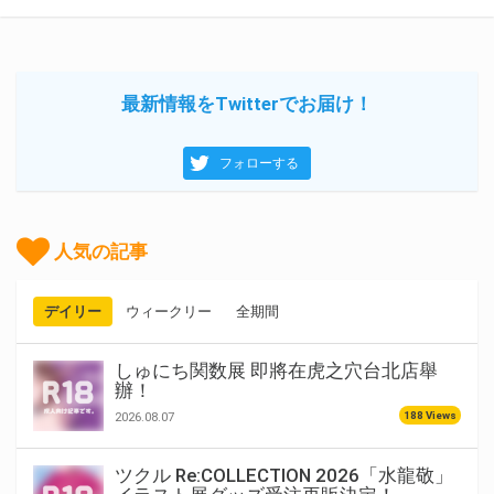
最新情報をTwitterでお届け！
フォローする
人気の記事
デイリー
ウィークリー
全期間
しゅにち関数展 即將在虎之穴台北店舉
辦！
188 Views
2026.08.07
ツクル Re:COLLECTION 2026「水龍敬」