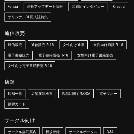
Fantia
通販アップデート情報
印刷所インタビュー
Creatia
オリジナルBL同人誌特集
通信販売
通信販売
通信販売 R-18
女性向け通販
女性向け通販 R-18
電子書籍販売
電子書籍販売 R-18
女性向け電子書籍販売
女性向け電子書籍販売 R-18
店舗
店舗一覧
店舗在庫検索
店舗に関するQ&A
電子マネー
銀聯カード
サークル向け
サークル委託案内
新規登録
サークルポータル
Q&A