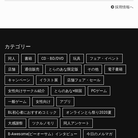
採用情報へ
カテゴリー
同人
書籍
CD・BD/DVD
玩具
フェア・イベント
店舗
通信販売
とらのあな限定版
その他
電子書籍
キャンペーン
イラスト展
店舗フェア・セール
女性向けサークル紹介
とらのあな×韓国
PCゲーム
一般ゲーム
女性向け
アプリ
BL初心者におすすめコミック
オンラインとら祭り2020夏
大感謝祭
ツクルノモリ
同人アンケート
B-Awesome(ビーオーサム）インタビュー
今日のメルマガ