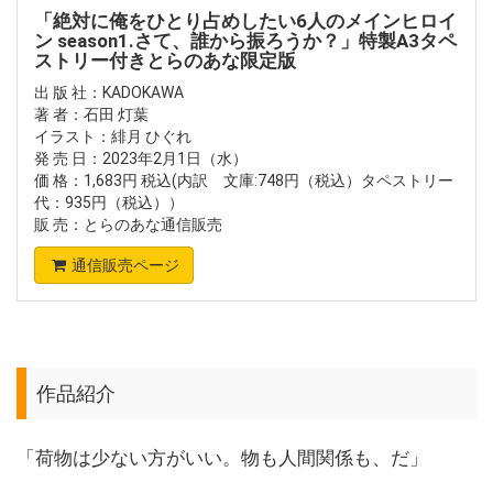
「絶対に俺をひとり占めしたい6人のメインヒロイ
ン season1.さて、誰から振ろうか？」特製A3タペ
ストリー付きとらのあな限定版
出 版 社：KADOKAWA
著 者：石田 灯葉
イラスト：緋月 ひぐれ
発 売 日：2023年2月1日（水）
価 格：1,683円 税込(内訳 文庫:748円（税込）タペストリー
代：935円（税込））
販 売：とらのあな通信販売
通信販売ページ
作品紹介
「荷物は少ない方がいい。物も人間関係も、だ」