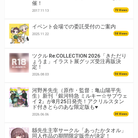
催！
73 Views
2017.11.13
イベント会場での委託受付のご案内
58 Views
2025.11.22
ツクル Re:COLLECTION 2026「きただり
ょうま」イラスト展グッズ受注再販決
定！
56 Views
2026.08.03
河野丼先生（原作・監督：亀山陽平先
生）新刊『銀河特急 ミルキー☆サブウェ
イ 2』が8月25日発売！アクリルスタン
ド付きとらのあな限定版も♥
34 Views
2026.06.06
緜先生主宰サークル「あったかタオル」
同人作品の期間限定販売が決定！