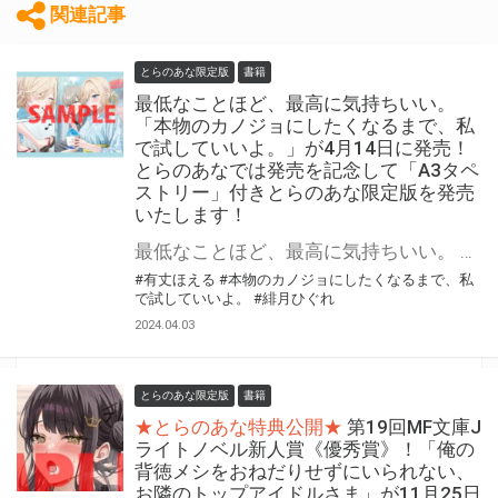
関連記事
とらのあな限定版
書籍
最低なことほど、最高に気持ちいい。
「本物のカノジョにしたくなるまで、私
で試していいよ。」が4月14日に発売！
とらのあなでは発売を記念して「A3タペ
ストリー」付きとらのあな限定版を発売
いたします！
最低なことほど、最高に気持ちいい。 「最初に好きになった人が、最愛だなんて限らないでしょ？」 甘美で不健全な欲望が交錯する、最も危険な青春が幕を開ける―― 「本物のカノジョにしたくなるまで、私で試していいよ。」が4月14日(日)に発売！ とらのあなでは発売を記念して「A3タペストリー」付きとらのあな限定版を発売いたします。 とらのあな限定版の数は限られていますので是非お早めにお求めください！
#有丈ほえる
#本物のカノジョにしたくなるまで、私
で試していいよ。
#緋月ひぐれ
2024.04.03
とらのあな限定版
書籍
★とらのあな特典公開★
第19回MF文庫J
ライトノベル新人賞《優秀賞》！「俺の
背徳メシをおねだりせずにいられない、
お隣のトップアイドルさま」が11月25日