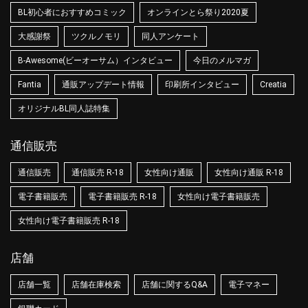
BL初心者におすすめコミック
オンラインとら祭り2020夏
大感謝祭
ツクルノモリ
同人アンケート
B-Awesome(ビーオーサム）インタビュー
今日のメルマガ
Fantia
通販アップデート情報
印刷所インタビュー
Creatia
オリジナルBL同人誌特集
通信販売
通信販売
通信販売 R-18
女性向け通販
女性向け通販 R-18
電子書籍販売
電子書籍販売 R-18
女性向け電子書籍販売
女性向け電子書籍販売 R-18
店舗
店舗一覧
店舗在庫検索
店舗に関するQ&A
電子マネー