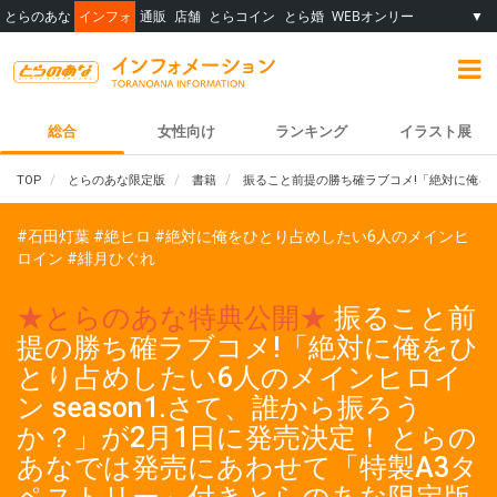
とらのあな
インフォ
通販
店舗
とらコイン
とら婚
WEBオンリー
▼
総合
女性向け
ランキング
イラスト展
TOP
とらのあな限定版
書籍
振ること前提の勝ち確ラブコメ!「絶対に俺をひ
#石田灯葉
#絶ヒロ
#絶対に俺をひとり占めしたい6人のメインヒ
ロイン
#緋月ひぐれ
★とらのあな特典公開★
振ること前
提の勝ち確ラブコメ!「絶対に俺をひ
とり占めしたい6人のメインヒロイ
ン season1.さて、誰から振ろう
か？」が2月1日に発売決定！ とらの
あなでは発売にあわせて「特製A3タ