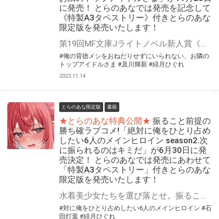
に発売！ とらのあなでは発売を記念して
《特製A3タペストリー》付きとらのあな
限定版を発売いたします！
第19回MF文庫Jライトノベル新人賞《優秀賞》の『メシ堕ち』ラブコメ！ 「俺の背徳メシをおねだりせずにいられない、お隣のトップアイドルさま」が11月25日に発売！ とらのあなでは発売を記念して「特製A3タペストリー」付きとらのあな限定版を発売いたします。 とらのあな限定版は数量限定となりますので是非お早めにお求めください！
#俺の背徳メシをおねだりせずにいられない、お隣の
トップアイドルさま
#及川輝新
#緋月ひぐれ
2023.11.14
とらのあな限定版
書籍
★とらのあな特典公開★
振ること前提の
勝ち確ラブコメ!「絶対に俺をひとり占め
したい6人のメインヒロイン season2.次
に振られるのはキミだ」が6月30日に発
売決定！ とらのあなでは発売にあわせて
「特製A3タペストリー」付きとらのあな
限定版を発売いたします！
水着美少女たちを選び落とせ。振ること前提の勝ち確ラブコメ! 「絶対に俺をひとり占めしたい6人のメインヒロイン season2.次に振られるのはキミだ」が6月30日（金）に発売決定！ とらのあなでは発売を記念して「特製A3タペストリー」付きとらのあな限定版を発売いたします。 とらのあな限定版の数は限られていますので是非お早めにお求めください！
#対に俺をひとり占めしたい6人のメインヒロイン
#石
田灯葉
#緋月ひぐれ