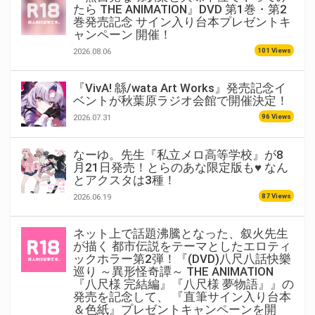
たら THE ANIMATION』DVD 第1巻・第2
巻発売記念 サイン入り台本プレゼントキ
ャンペーン 開催！
101 Views
2026.08.06
『VivA! 緜/wata Art Works』発売記念イ
ベントが秋葉原ラジオ会館で開催決定！
96 Views
2026.07.31
なーゆ。先生『私立メロ高等学校』が8
月21日発売！とらのあな限定版も♥ なん
とアクスタは3種！
87 Views
2026.06.19
ネット上で話題沸騰となった、叙火先生
が描く 都市伝説をテーマとしたエロティ
ックホラー第2弾！『(DVD)八尺八話快樂
巡り ～異形怪奇譚～ THE ANIMATION
『八尺様 完結編』『八尺様 夢物語』』の
発売を記念して、 『直筆サイン入り台本
＆色紙』プレゼントキャンペーンを開