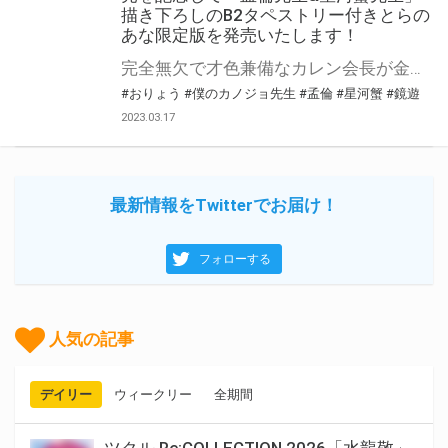
描き下ろしのB2タペストリー付きとらの
あな限定版を発売いたします！
完全無欠で才色兼備なカレン会長が金髪ヤンキーに染まっちゃった!? 『僕のカノジョ先生』コミカライズ第9巻が4月7日（金）に発売！ とらのあなでは発売を記念して「B2タペストリー付き」とらのあな限定版を発売いたします。 イラストは「孟倫先生&星河蟹先生」の描き下ろしイラストです！ とらのあな限定版の数は限られていますので是非お早めにお求めください！
#おりょう
#僕のカノジョ先生
#孟倫
#星河蟹
#鏡遊
2023.03.17
最新情報をTwitterでお届け！
フォローする
人気の記事
デイリー
ウィークリー
全期間
ツクル Re:COLLECTION 2026「水龍敬」