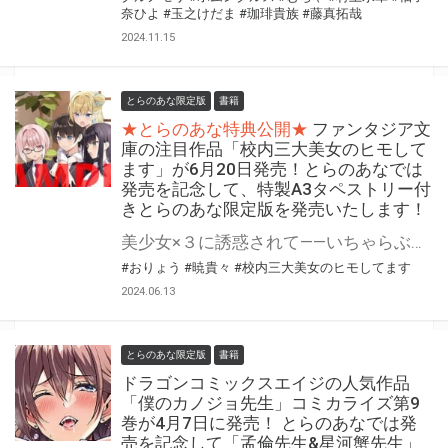
奈ひよ
#玉之けだま
#珈琲貴族
#藤真拓哉
2024.11.15
とらのあな限定版
書籍
★とらのあな特典公開★
ファンタジア文
庫の注目作品「校内三大美女のヒモして
ます」が6月20日発売！とらのあなでは
発売を記念して、特製A3タペストリー付
きとらのあな限定版を発売いたします！
美少女×３に誘惑されて――いちゃらぶするのも、ヒモのおしごと。 「校内三大美女のヒモしてます」6月20日(木)に発売！！ とらのあなでは発売を記念して「特製A3タペストリー付き」とらのあな限定版を発売いたします。 とらのあな限定版の数は限られていますので是非お早めにお求めください！
#おりょう
#暁貴々
#校内三大美女のヒモしてます
2024.06.13
とらのあな限定版
書籍
ドラゴンコミックスエイジの人気作品
「僕のカノジョ先生」コミカライズ第9
巻が4月7日に発売！ とらのあなでは発
売を記念して「孟倫先生&星河蟹先生」