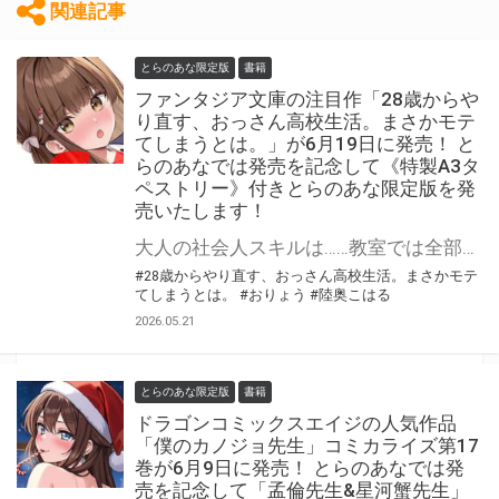
関連記事
とらのあな限定版
書籍
ファンタジア文庫の注目作「28歳からや
り直す、おっさん高校生活。まさかモテ
てしまうとは。」が6月19日に発売！ と
らのあなでは発売を記念して《特製A3タ
ペストリー》付きとらのあな限定版を発
売いたします！
大人の社会人スキルは……教室では全部チートで頼られまくり!? 「28歳からやり直す、おっさん高校生活。まさかモテてしまうとは。」が6月19日(金)に発売！ とらのあなでは発売を記念して「特製A3タペストリー」付きとらのあな限定版を発売いたします。 とらのあな限定版は数量限定となりますので是非お早めにお求めください！
#28歳からやり直す、おっさん高校生活。まさかモテ
てしまうとは。
#おりょう
#陸奥こはる
2026.05.21
とらのあな限定版
書籍
ドラゴンコミックスエイジの人気作品
「僕のカノジョ先生」コミカライズ第17
巻が6月9日に発売！ とらのあなでは発
売を記念して「孟倫先生&星河蟹先生」