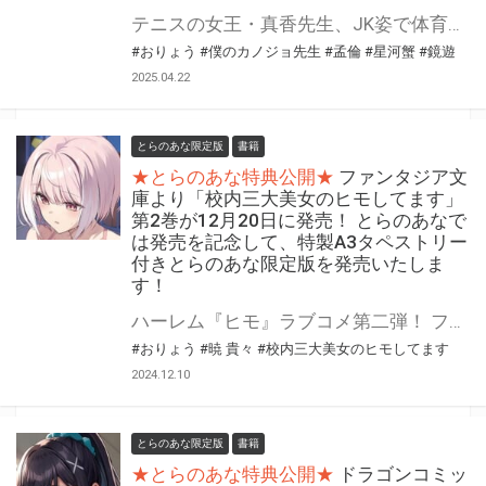
テニスの女王・真香先生、JK姿で体育祭に降臨！？ 「僕のカノジョ先生」の第14巻が5月9日(金)に発売！ とらのあなでは発売を記念して「B2タペストリー」付きとらのあな限定版を発売いたします。 イラストは「孟倫先生&星河蟹先生」の描き下ろしイラストです！ とらのあな限定版は数量限定となりますので是非お早めにお求めください！
#おりょう
#僕のカノジョ先生
#孟倫
#星河蟹
#鏡遊
2025.04.22
とらのあな限定版
書籍
★とらのあな特典公開★
ファンタジア文
庫より「校内三大美女のヒモしてます」
第2巻が12月20日に発売！ とらのあなで
は発売を記念して、特製A3タペストリー
付きとらのあな限定版を発売いたしま
す！
ハーレム『ヒモ』ラブコメ第二弾！ ファンタジア文庫より 「校内三大美女のヒモしてます2」12月20日(金)に発売！！ とらのあなでは発売を記念して「特製A3タペストリー付き」とらのあな限定版を発売いたします。 とらのあな限定版の数は限られていますので是非お早めにお求めください！
#おりょう
#暁 貴々
#校内三大美女のヒモしてます
2024.12.10
とらのあな限定版
書籍
★とらのあな特典公開★
ドラゴンコミッ