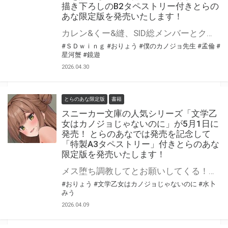
描き下ろしのB2タペストリー付きとらの
あな限定版を発売いたします！
カレン&くー&縫、SID総メンバーとクリスマストリプルデート!? 「僕のカノジョ先生」第17巻が6月9日（火）に発売！ とらのあなでは発売を記念して「描き下ろしB2タペストリー」付きとらのあな限定版を発売いたします。 イラストは「孟倫先生&星河蟹先生」先生の描き下ろしです♪ とらのあな限定版は数量限定となりますので是非お早めにお求めください！
#ＳＤｗｉｎｇ
#おりょう
#僕のカノジョ先生
#孟倫
#
星河蟹
#鏡遊
2026.04.30
とらのあな限定版
書籍
スニーカー文庫の人気シリーズ「文学乙
女はカノジョじゃないのに」が5月1日に
発売！ とらのあなでは発売を記念して
「特製A3タペストリー」付きとらのあな
限定版を発売いたします！
メス堕ち調教してとお願いしてくる！？ ちょっぴりエッチな青春ラブコメ「カノジョじゃないのに」 シリーズ第2弾！ 「文学乙女はカノジョじゃないのに」が5月1日（金）に発売！ とらのあなでは発売を記念して「特製A3タペストリー」付きとらのあな限定版を発売いたします。 とらのあな限定版は数量限定となりますので是非お早めにお求めください！
#おりょう
#文学乙女はカノジョじゃないのに
#水卜
みう
2026.04.09