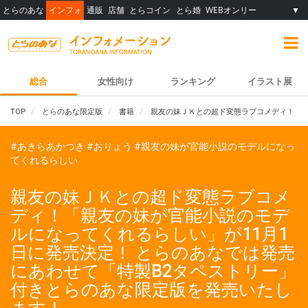
とらのあな
インフォ
通販
店舗
とらコイン
とら婚
WEBオンリー
▼
総合
女性向け
ランキング
イラスト展
TOP
とらのあな限定版
書籍
親友の妹ＪＫとの超ド変態ラブコメディ！「親
#あきらあかつき
#おりょう
#親友の妹が官能小説のモデルになっ
てくれるらしい
親友の妹ＪＫとの超ド変態ラブコメ
ディ！「親友の妹が官能小説のモデ
ルになってくれるらしい」が11月1
日に発売決定！ とらのあなでは発売
にあわせて「特製B2タペストリー」
付きとらのあな限定版を発売いたし