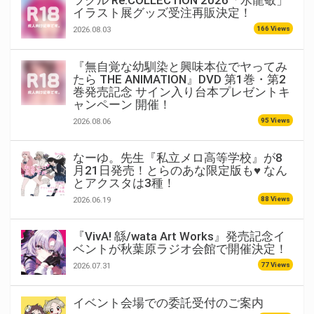
イラスト展グッズ受注再販決定！
166 Views
2026.08.03
『無自覚な幼馴染と興味本位でヤってみ
たら THE ANIMATION』DVD 第1巻・第2
巻発売記念 サイン入り台本プレゼントキ
ャンペーン 開催！
95 Views
2026.08.06
なーゆ。先生『私立メロ高等学校』が8
月21日発売！とらのあな限定版も♥ なん
とアクスタは3種！
88 Views
2026.06.19
『VivA! 緜/wata Art Works』発売記念イ
ベントが秋葉原ラジオ会館で開催決定！
77 Views
2026.07.31
イベント会場での委託受付のご案内