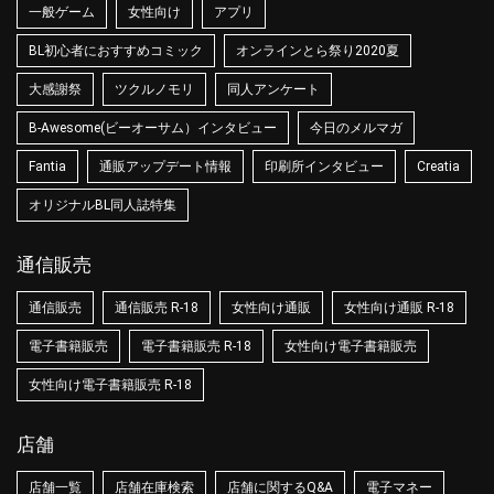
一般ゲーム
女性向け
アプリ
BL初心者におすすめコミック
オンラインとら祭り2020夏
大感謝祭
ツクルノモリ
同人アンケート
B-Awesome(ビーオーサム）インタビュー
今日のメルマガ
Fantia
通販アップデート情報
印刷所インタビュー
Creatia
オリジナルBL同人誌特集
通信販売
通信販売
通信販売 R-18
女性向け通販
女性向け通販 R-18
電子書籍販売
電子書籍販売 R-18
女性向け電子書籍販売
女性向け電子書籍販売 R-18
店舗
店舗一覧
店舗在庫検索
店舗に関するQ&A
電子マネー