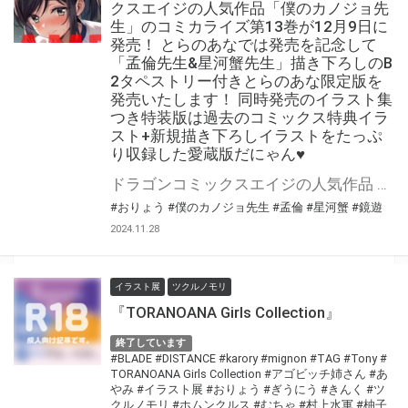
クスエイジの人気作品「僕のカノジョ先
生」のコミカライズ第13巻が12月9日に
発売！ とらのあなでは発売を記念して
「孟倫先生&星河蟹先生」描き下ろしのB
2タペストリー付きとらのあな限定版を
発売いたします！ 同時発売のイラスト集
つき特装版は過去のコミックス特典イラ
スト+新規描き下ろしイラストをたっぷ
り収録した愛蔵版だにゃん♥
ドラゴンコミックスエイジの人気作品 『僕のカノジョ先生』のコミカライズ第13巻が12月9日(月)に発売！ 同時発売のイラスト集つき特装版は 過去のコミックス特典イラスト+新規描き下ろしイラストをたっぷり収録した愛蔵版だにゃん♥ とらのあなでは発売を記念して「描き下ろしのB2タペストリー付き」とらのあな限定版を発売いたします。 イラストは「孟倫先生&星河蟹先生」の描き下ろしイラストです！ とらのあな限定版の数は限られていますので是非お早めにお求めください！
#おりょう
#僕のカノジョ先生
#孟倫
#星河蟹
#鏡遊
2024.11.28
イラスト展
ツクルノモリ
『TORANOANA Girls Collection』
終了しています
#BLADE
#DISTANCE
#karory
#mignon
#TAG
#Tony
#
TORANOANA Girls Collection
#アゴビッチ姉さん
#あ
やみ
#イラスト展
#おりょう
#ぎうにう
#きんく
#ツ
クルノモリ
#ホムンクルス
#むちゃ
#村上水軍
#柚子