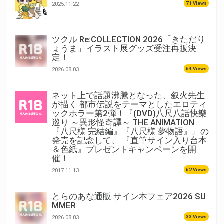
71 Views
2025.11.22
ツクル Re:COLLECTION 2026「きただり
ょうま」イラスト展グッズ受注再販決
定！
64 Views
2026.08.03
ネット上で話題沸騰となった、叙火先生
が描く 都市伝説をテーマとしたエロティ
ックホラー第2弾！『(DVD)八尺八話快樂
巡り ～異形怪奇譚～ THE ANIMATION
『八尺様 完結編』『八尺様 夢物語』』の
発売を記念して、 『直筆サイン入り台本
＆色紙』プレゼントキャンペーンを開
催！
62 Views
2017.11.13
とらのあな通販 サイン本フェア2026 SU
MMER
33 Views
2026.08.03