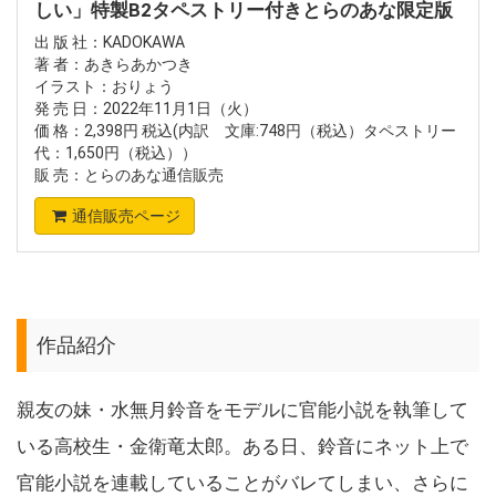
しい」特製B2タペストリー付きとらのあな限定版
出 版 社：KADOKAWA
著 者：あきらあかつき
イラスト：おりょう
発 売 日：2022年11月1日（火）
価 格：2,398円 税込(内訳 文庫:748円（税込）タペストリー
代：1,650円（税込））
販 売：とらのあな通信販売
通信販売ページ
作品紹介
親友の妹・水無月鈴音をモデルに官能小説を執筆して
いる高校生・金衛竜太郎。ある日、鈴音にネット上で
官能小説を連載していることがバレてしまい、さらに