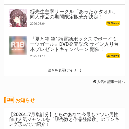
緜先生主宰サークル「あったかタオル」
同人作品の期間限定販売が決定！
29 Views
2026.08.04
『夏と箱 第1話電話ボックスでボーイミ
ーツガール』DVD発売記念 サイン入り台
本プレゼントキャンペーン 開催！
29 Views
2025.11.11
続きを表示(デイリー)
人気の記事一覧へ
お知らせ
【2026年7月集計分】とらのあなで今最もアツい男性
向け人気ジャンルを「販売数と作品登録数」のランキ
ング形式でご紹介！