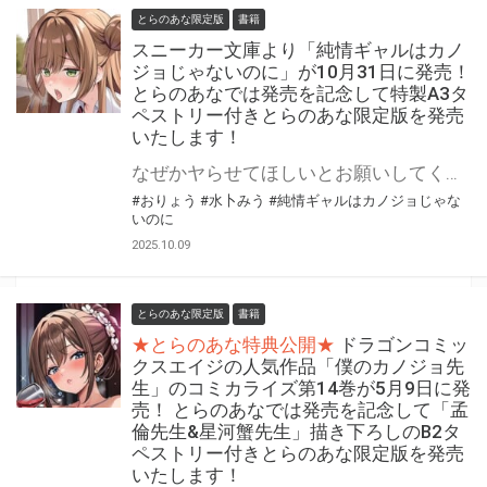
とらのあな限定版
書籍
スニーカー文庫より「純情ギャルはカノ
ジョじゃないのに」が10月31日に発売！
とらのあなでは発売を記念して特製A3タ
ペストリー付きとらのあな限定版を発売
いたします！
なぜかヤらせてほしいとお願いしてくる！？ スニーカー文庫より 『純情ギャルはカノジョじゃないのに』が10月31日(金)に発売！ とらのあなでは発売を記念して「特製A3タペストリー付き」とらのあな限定版を発売いたします。 とらのあな限定版の数は限られていますので是非お早めにお求めください！
#おりょう
#水卜みう
#純情ギャルはカノジョじゃな
いのに
2025.10.09
とらのあな限定版
書籍
★とらのあな特典公開★
ドラゴンコミッ
クスエイジの人気作品「僕のカノジョ先
生」のコミカライズ第14巻が5月9日に発
売！ とらのあなでは発売を記念して「孟
倫先生&星河蟹先生」描き下ろしのB2タ
ペストリー付きとらのあな限定版を発売
いたします！