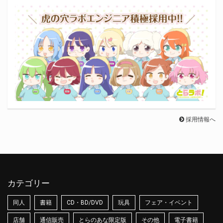
採用情報へ
カテゴリー
同人
書籍
CD・BD/DVD
玩具
フェア・イベント
店舗
通信販売
とらのあな限定版
その他
電子書籍