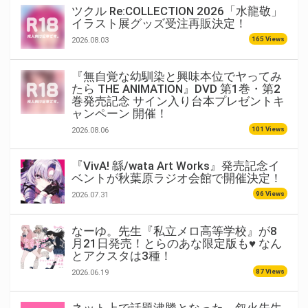
ツクル Re:COLLECTION 2026「水龍敬」
イラスト展グッズ受注再販決定！
165 Views
2026.08.03
『無自覚な幼馴染と興味本位でヤってみ
たら THE ANIMATION』DVD 第1巻・第2
巻発売記念 サイン入り台本プレゼントキ
ャンペーン 開催！
101 Views
2026.08.06
『VivA! 緜/wata Art Works』発売記念イ
ベントが秋葉原ラジオ会館で開催決定！
96 Views
2026.07.31
なーゆ。先生『私立メロ高等学校』が8
月21日発売！とらのあな限定版も♥ なん
とアクスタは3種！
87 Views
2026.06.19