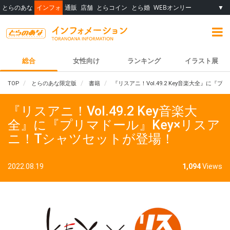
とらのあな
インフォ
通販
店舗
とらコイン
とら婚
WEBオンリー
▼
総合
女性向け
ランキング
イラスト展
TOP
とらのあな限定版
書籍
『リスアニ！Vol.49.2 Key音楽大全』に
『リスアニ！Vol.49.2 Key音楽大
全』に『プリマドール』Key×リスア
ニ！Tシャツセットが登場！
2022.08.19
1,094
Views