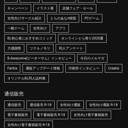
キャンペーン
イラスト展
店舗フェア・セール
女性向けサークル紹介
とらのあな×韓国
PCゲーム
一般ゲーム
女性向け
アプリ
BL初心者におすすめコミック
オンラインとら祭り2020夏
大感謝祭
ツクルノモリ
同人アンケート
B-Awesome(ビーオーサム）インタビュー
今日のメルマガ
Fantia
通販アップデート情報
印刷所インタビュー
Creatia
オリジナルBL同人誌特集
通信販売
通信販売
通信販売 R-18
女性向け通販
女性向け通販 R-18
電子書籍販売
電子書籍販売 R-18
女性向け電子書籍販売
女性向け電子書籍販売 R-18