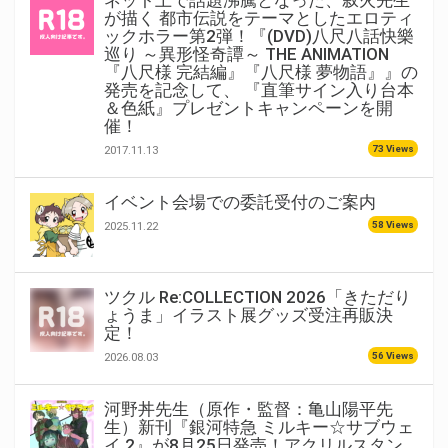
ネット上で話題沸騰となった、叙火先生
が描く 都市伝説をテーマとしたエロティ
ックホラー第2弾！『(DVD)八尺八話快樂
巡り ～異形怪奇譚～ THE ANIMATION
『八尺様 完結編』『八尺様 夢物語』』の
発売を記念して、 『直筆サイン入り台本
＆色紙』プレゼントキャンペーンを開
催！
73 Views
2017.11.13
イベント会場での委託受付のご案内
58 Views
2025.11.22
ツクル Re:COLLECTION 2026「きただり
ょうま」イラスト展グッズ受注再販決
定！
56 Views
2026.08.03
河野丼先生（原作・監督：亀山陽平先
生）新刊『銀河特急 ミルキー☆サブウェ
イ 2』が8月25日発売！アクリルスタン