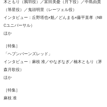
木ともり（鴉羽役）／富田美憂（月下役）／中島由貴
（箒星役）／鬼頭明里（レーツェル役）
インタビュー：丘野塔也×魁／どんまる×藤平直孝（NB
Cユニバーサル）
ほか
［特集］
「ヘブンバーンズレッド」
インタビュー：麻枝 准／やなぎなぎ／楠木ともり（茅
森月歌役）
ほか
［特集］
麻枝 准