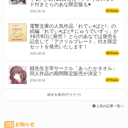
ド付きとらのあな限定版も♥
34 Views
2026.06.06
電撃文庫の人気作品「れでぃ×ばと!」の
続編「れでぃ×ばと!! にゅうでいずっ」が
10月9日に発売！ とらのあなでは発売を
記念して「アクリルプレート」付き限定
セットを発売いたします！
28 Views
2026.08.06
緜先生主宰サークル「あったかタオル」
同人作品の期間限定販売が決定！
27 Views
2026.08.04
続きを表示(デイリー)
人気の記事一覧へ
お知らせ