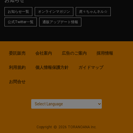
お知らせ
お知らせ一覧
オンラインマガジン
虎々ちゃんネル☆
公式Twitter一覧
通販アップデート情報
委託販売
会社案内
広告のご案内
採用情報
利用規約
個人情報保護方針
ガイドマップ
お問合せ
Copyright
2026 TORANOANA Inc.