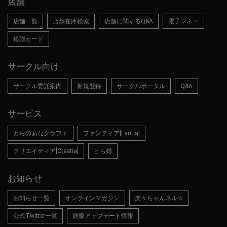
店舗
店舗一覧
店舗在庫検索
店舗に関するQ&A
電子マネー
銀聯カード
サークル向け
サークル委託案内
新規登録
サークルポータル
Q&A
サービス
とらのあなクラフト
ファンティア[Fantia]
クリエイティア[Creatia]
とら婚
お知らせ
お知らせ一覧
オンラインマガジン
虎々ちゃんネル☆
公式Twitter一覧
通販アップデート情報