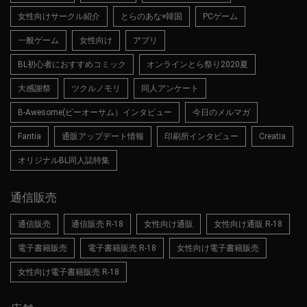
女性向けサークル紹介
とらのあな×韓国
PCゲーム
一般ゲーム
女性向け
アプリ
BL初心者におすすめコミック
オンラインとら祭り2020夏
大感謝祭
ツクルノモリ
同人アンケート
B-Awesome(ビーオーサム）インタビュー
今日のメルマガ
Fantia
通販アップデート情報
印刷所インタビュー
Creatia
オリジナルBL同人誌特集
通信販売
通信販売
通信販売 R-18
女性向け通販
女性向け通販 R-18
電子書籍販売
電子書籍販売 R-18
女性向け電子書籍販売
女性向け電子書籍販売 R-18