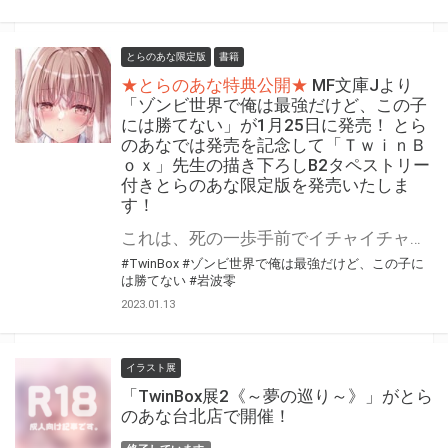
とらのあな限定版
書籍
★とらのあな特典公開★
MF文庫Jより
「ゾンビ世界で俺は最強だけど、この子
には勝てない」が1月25日に発売！ とら
のあなでは発売を記念して「ＴｗｉｎＢ
ｏｘ」先生の描き下ろしB2タペストリー
付きとらのあな限定版を発売いたしま
す！
これは、死の一歩手前でイチャイチャする先輩と後輩の話。 「ゾンビ世界で俺は最強だけど、この子には勝てない」が2023年1月25日（水）に発売！ とらのあなでは発売を記念して「B2タペストリー付き」とらのあな限定版を発売いたします。 タペストリーのイラストは「ＴｗｉｎＢｏｘ」先生の描き下ろしです！ とらのあな限定版は数量限定となりますので、是非お早めにお求めください！
#TwinBox
#ゾンビ世界で俺は最強だけど、この子に
は勝てない
#岩波零
2023.01.13
イラスト展
「TwinBox展2《～夢の巡り～》」がとら
のあな台北店で開催！