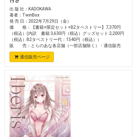
出 版 社：KADOKAWA
著者：TwinBox
発 売 日：2022年7月29日（金）
価 格：【書籍+限定セット+B2タペストリー】7,370円
（税込）(内訳 書籍:3,630円（税込）グッズセット:2,200円
（税込）B2タペストリー代：1540円（税込））
販 売：とらのあな各店舗（一部店舗除く）・通信販売
通信販売ページ