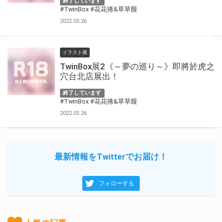
終了しています
#TwinBox
#花花捲&草草饅
2022.05.26
イラスト展
TwinBox展2《～夢の巡り～》即將於虎之
穴台北店展出！
終了しています
#TwinBox
#花花捲&草草饅
2022.05.26
最新情報をTwitterでお届け！
フォローする