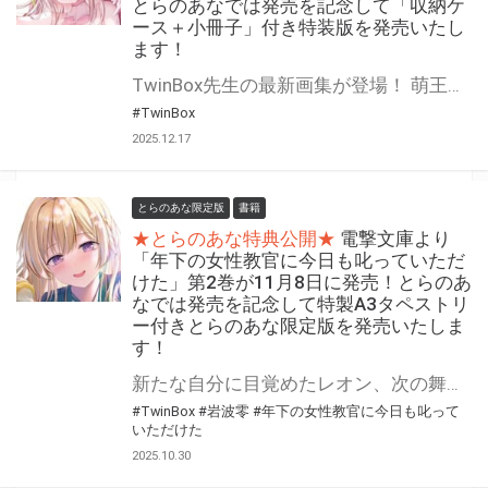
とらのあなでは発売を記念して「収納ケ
ース＋小冊子」付き特装版を発売いたし
ます！
TwinBox先生の最新画集が登場！ 萌王連載のイラストやオリジナルの美少女たちが1冊に!! 「Lisianthus -TwinBox画集」が3月30日（月）に発売！ とらのあなでは発売を記念して「収納ケース＋小冊子」付き特装版を発売いたします。 さらに「収納ケース＋小冊子＋B2タペストリー」付きの豪華版も発売決定！！ 数量限定となりますので是非お早めにお求めください！
#TwinBox
2025.12.17
とらのあな限定版
書籍
★とらのあな特典公開★
電撃文庫より
「年下の女性教官に今日も叱っていただ
けた」第2巻が11月8日に発売！とらのあ
なでは発売を記念して特製A3タペストリ
ー付きとらのあな限定版を発売いたしま
す！
新たな自分に目覚めたレオン、次の舞台は海！？ 『年下の女性教官に今日も叱っていただけた』第2巻が11月8日（土）に発売！ とらのあなでは発売を記念して「特製A3タペストリー付き」とらのあな限定版を発売いたします。 とらのあな限定版の数は限られていますので是非お早めにお求めください！
#TwinBox
#岩波零
#年下の女性教官に今日も叱って
いただけた
2025.10.30