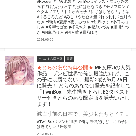
#Rosuuri
#TAG池袋
#TwinBox
#イラスト展
#うみの
みず
#けんたうろす
#たにはらなつき
#チノマロン
#
ツクルノモリ
#トミオカセナ
#にじはしそら
#まふゆ
#まるころんど
#みこ
#やたぬき圭
#れっれれ
#五月う
なぎ
#和錆
#夏彦
#夜ノみつき
#如月ゆう
#小日向ほ
しみ
#希望つばめ
#柾見ちえ
#桜沢いづみ
#相川たつ
き
#胡麻乃りお
#阿月唯
#鷹乃ゆき
2024.08.08
とらのあな限定版
書籍
★とらのあな特典公開★
MF文庫Jの人気
作品「ゾンビ世界で俺は最強だけど、こ
の子には勝てない 」最新2巻が5月25日
に発売！ とらのあなでは発売を記念して
「TwinBox」先生描き下ろしB2タペスト
リー付きとらのあな限定版を発売いたし
ます！
滅亡寸前の日本で、美少女たちとイチャイチャ×サバイバル! 「ゾンビ世界で俺は最強だけど、この子には勝てない」最新2巻が5月25日に発売！ とらのあなでは発売を記念して「B2タペストリー」付きとらのあな限定版を発売いたします。 イラストは「TwinBox」先生の描き下ろしです！ とらのあな限定版は数量限定となりますので是非お早めにお求めください！
#TwinBox
#ゾンビ世界で俺は最強だけど、この子に
は勝てない
#岩波零
2023.05.17