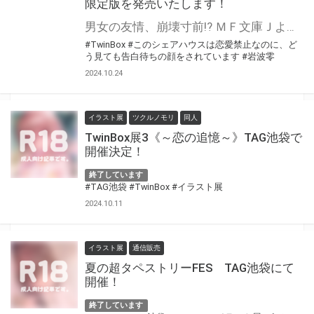
限定版を発売いたします！
男女の友情、崩壊寸前!? ＭＦ文庫Ｊより「このシェアハウスは恋愛禁止なのに、どう見ても告白待ちの顔をされています」が10月25日(金)発売！ とらのあなでは発売を記念して「描き下ろしB2タペストリー付き」とらのあな限定版を発売いたします。 イラストは「TwinBox」先生の描き下ろしイラストです！ とらのあな限定版の数は限られていますので是非お早めにお求めください！
#TwinBox
#このシェアハウスは恋愛禁止なのに、ど
う見ても告白待ちの顔をされています
#岩波零
2024.10.24
イラスト展
ツクルノモリ
同人
TwinBox展3《～恋の追憶～》TAG池袋で
開催決定！
終了しています
#TAG池袋
#TwinBox
#イラスト展
2024.10.11
イラスト展
通信販売
夏の超タペストリーFES TAG池袋にて
開催！
終了しています