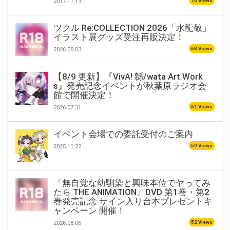
70 Views
2017.11.13
ツクル Re:COLLECTION 2026「水龍敬」
イラスト展グッズ受注再販決定！
68 Views
2026.08.03
【8/9 更新】『VivA! 緜/wata Art Work
s』発売記念イベントが秋葉原ラジオ会
館で開催決定！
61 Views
2026.07.31
イベント会場での委託受付のご案内
59 Views
2025.11.22
『無自覚な幼馴染と興味本位でヤってみ
たら THE ANIMATION』DVD 第1巻・第2
巻発売記念 サイン入り台本プレゼントキ
ャンペーン 開催！
52 Views
2026.08.06