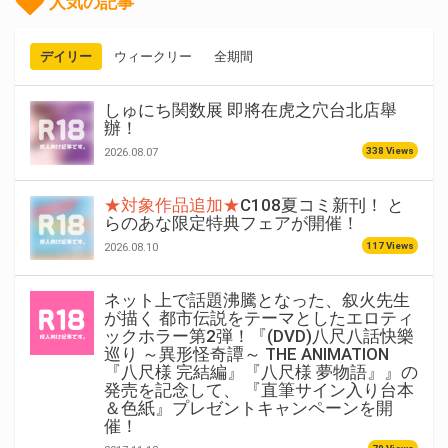
人気の記事
デイリー
ウィークリー
全期間
しゅにち関数展 即將在虎之穴台北店舉
辦！
338 Views
2026.08.07
★対象作品追加★
C108夏コミ新刊！ と
らのあな限定特典フェアが開催！
117 Views
2026.08.10
ネット上で話題沸騰となった、叙火先生
が描く 都市伝説をテーマとしたエロティ
ックホラー第2弾！『(DVD)八尺八話快樂
巡り ～異形怪奇譚～ THE ANIMATION
『八尺様 完結編』『八尺様 夢物語』』の
発売を記念して、 『直筆サイン入り台本
＆色紙』プレゼントキャンペーンを開
催！