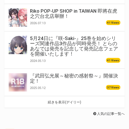
Riko POP-UP SHOP in TAIWAN 即將在虎
之穴台北店舉辦！
41 Views
2026.07.13
5月24日に『咲-Saki-』25巻を始めシリ
ーズ関連作品3作品が同時発売！ とらの
あなでは発売を記念して発売記念フェア
を開催いたします！
41 Views
2024.05.13
『武田弘光展～秘密の感射祭～』開催決
定！
37 Views
2025.05.12
続きを表示(デイリー)
人気の記事一覧へ