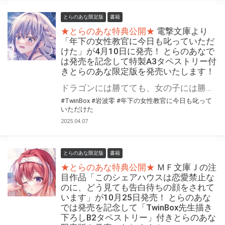
とらのあな限定版
書籍
★とらのあな特典公開★
電撃文庫より
「年下の女性教官に今日も叱っていただ
けた」が4月10日に発売！ とらのあなで
は発売を記念して特製A3タペストリー付
きとらのあな限定版を発売いたします！
ドラゴンには勝てても、女の子には勝てない!? 『年下の女性教官に今日も叱っていただけた』が4月10日(木)に発売！ とらのあなでは発売を記念して「特製A3タペストリー付き」とらのあな限定版を発売いたします。 とらのあな限定版の数は限られていますので是非お早めにお求めください！
#TwinBox
#岩波零
#年下の女性教官に今日も叱って
いただけた
2025.04.07
とらのあな限定版
書籍
★とらのあな特典公開★
ＭＦ文庫Ｊの注
目作品「このシェアハウスは恋愛禁止な
のに、どう見ても告白待ちの顔をされて
います」が10月25日発売！ とらのあな
では発売を記念して「TwinBox先生描き
下ろしB2タペストリー」付きとらのあな