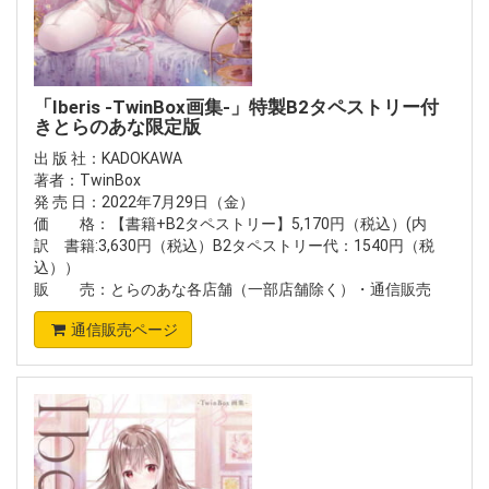
「Iberis -TwinBox画集-」特製B2タペストリー付
きとらのあな限定版
出 版 社：KADOKAWA
著者：TwinBox
発 売 日：2022年7月29日（金）
価 格：【書籍+B2タペストリー】5,170円（税込）(内
訳 書籍:3,630円（税込）B2タペストリー代：1540円（税
込））
販 売：とらのあな各店舗（一部店舗除く）・通信販売
通信販売ページ