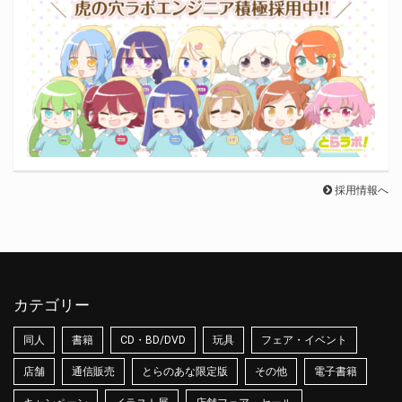
採用情報へ
カテゴリー
同人
書籍
CD・BD/DVD
玩具
フェア・イベント
店舗
通信販売
とらのあな限定版
その他
電子書籍