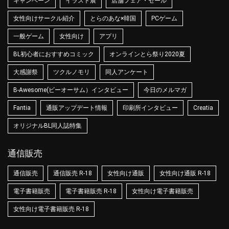
キャンペーン
イラスト展
店舗フェア・セール
女性向けサークル紹介
とらのあな×韓国
PCゲーム
一般ゲーム
女性向け
アプリ
BL初心者におすすめコミック
オンラインとら祭り2020夏
大感謝祭
ツクルノモリ
同人アンケート
B-Awesome(ビーオーサム）インタビュー
今日のメルマガ
Fantia
通販アップデート情報
印刷所インタビュー
Creatia
オリジナルBL同人誌特集
通信販売
通信販売
通信販売 R-18
女性向け通販
女性向け通販 R-18
電子書籍販売
電子書籍販売 R-18
女性向け電子書籍販売
女性向け電子書籍販売 R-18