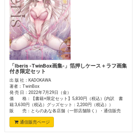
「Iberis -TwinBox画集-」箔押しケース＋ラフ画集
付き限定セット
出 版 社：KADOKAWA
著者：TwinBox
発 売 日：2022年7月29日（金）
価 格：【書籍+限定セット】5,830円（税込）(内訳 書
籍:3,630円（税込）グッズセット：2,200円（税込））
販 売：とらのあな各店舗（一部店舗除く）・通信販売
通信販売ページ