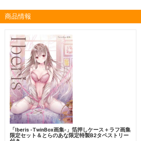
商品情報
「Iberis -TwinBox画集-」箔押しケース＋ラフ画集
限定セット＆とらのあな限定特製B2タペストリー
付き