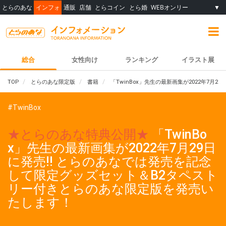
とらのあな
インフォ
通販
店舗
とらコイン
とら婚
WEBオンリー
▼
総合
女性向け
ランキング
イラスト展
TOP
とらのあな限定版
書籍
「TwinBox」先生の最新画集が2022年7
#TwinBox
★とらのあな特典公開★
「TwinBo
x」先生の最新画集が2022年7月29日
に発売!! とらのあなでは発売を記念
して限定グッズセット＆B2タペスト
リー付きとらのあな限定版を発売い
たします！