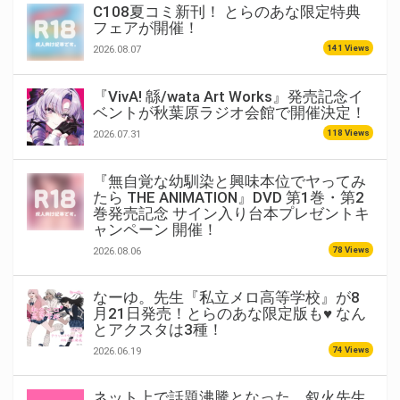
C108夏コミ新刊！ とらのあな限定特典
フェアが開催！
141 Views
2026.08.07
『VivA! 緜/wata Art Works』発売記念イ
ベントが秋葉原ラジオ会館で開催決定！
118 Views
2026.07.31
『無自覚な幼馴染と興味本位でヤってみ
たら THE ANIMATION』DVD 第1巻・第2
巻発売記念 サイン入り台本プレゼントキ
ャンペーン 開催！
78 Views
2026.08.06
なーゆ。先生『私立メロ高等学校』が8
月21日発売！とらのあな限定版も♥ なん
とアクスタは3種！
74 Views
2026.06.19
ネット上で話題沸騰となった、叙火先生