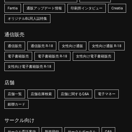
Fantia
通販アップデート情報
印刷所インタビュー
Creatia
オリジナルBL同人誌特集
通信販売
通信販売
通信販売 R-18
女性向け通販
女性向け通販 R-18
電子書籍販売
電子書籍販売 R-18
女性向け電子書籍販売
女性向け電子書籍販売 R-18
店舗
店舗一覧
店舗在庫検索
店舗に関するQ&A
電子マネー
銀聯カード
サークル向け
サークル委託案内
新規登録
サークルポータル
Q&A