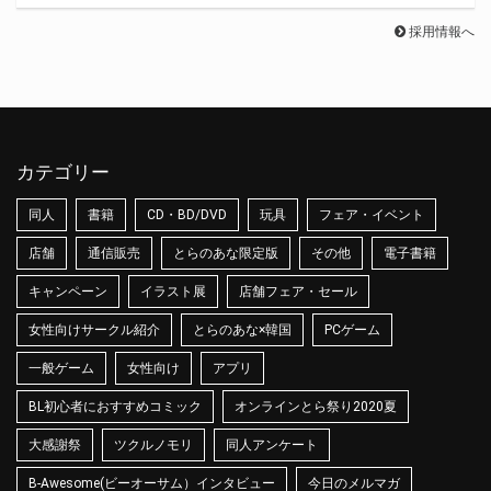
採用情報へ
カテゴリー
同人
書籍
CD・BD/DVD
玩具
フェア・イベント
店舗
通信販売
とらのあな限定版
その他
電子書籍
キャンペーン
イラスト展
店舗フェア・セール
女性向けサークル紹介
とらのあな×韓国
PCゲーム
一般ゲーム
女性向け
アプリ
BL初心者におすすめコミック
オンラインとら祭り2020夏
大感謝祭
ツクルノモリ
同人アンケート
B-Awesome(ビーオーサム）インタビュー
今日のメルマガ