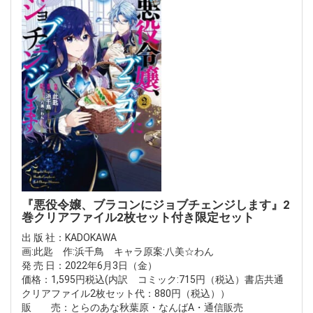
『悪役令嬢、ブラコンにジョブチェンジします』2
巻クリアファイル2枚セット付き限定セット
出 版 社：KADOKAWA
画:此匙 作:浜千鳥 キャラ原案:八美☆わん
発 売 日：2022年6月3日（金）
価格：1,595円税込(内訳 コミック:715円（税込）書店共通
クリアファイル2枚セット代：880円（税込））
販 売：とらのあな秋葉原・なんばA・通信販売