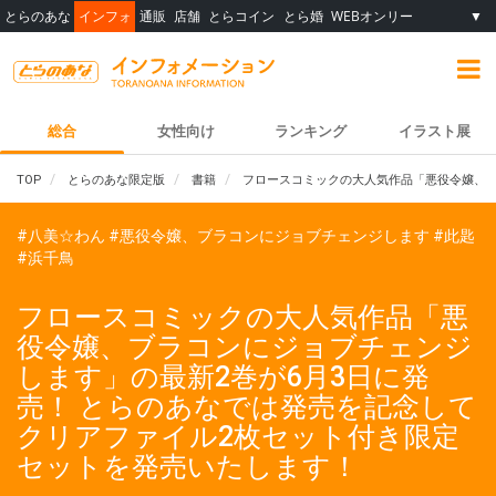
とらのあな
インフォ
通販
店舗
とらコイン
とら婚
WEBオンリー
▼
総合
女性向け
ランキング
イラスト展
TOP
とらのあな限定版
書籍
フロースコミックの大人気作品「悪役令嬢、ブ
#八美☆わん
#悪役令嬢、ブラコンにジョブチェンジします
#此匙
#浜千鳥
フロースコミックの大人気作品「悪
役令嬢、ブラコンにジョブチェンジ
します」の最新2巻が6月3日に発
売！ とらのあなでは発売を記念して
クリアファイル2枚セット付き限定
セットを発売いたします！