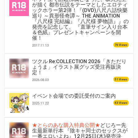
が描く 都市伝説をテーマとしたエロティ
ックホラー第2弾！『(DVD)八尺八話快樂
巡り ～異形怪奇譚～ THE ANIMATION
『八尺様 完結編』『八尺様 夢物語』』の
発売を記念して、 『直筆サイン入り台本
＆色紙』プレゼントキャンペーンを開
催！
70 Views
2017.11.13
ツクル Re:COLLECTION 2026「きただり
ょうま」イラスト展グッズ受注再販決
定！
51 Views
2026.08.03
イベント会場での委託受付のご案内
43 Views
2025.11.22
★とらのあな購入特典公開★
どじろー先
生最新単行本 『陰キャ同士のセックスが
一番エロいよね』12月25日(木)発売決