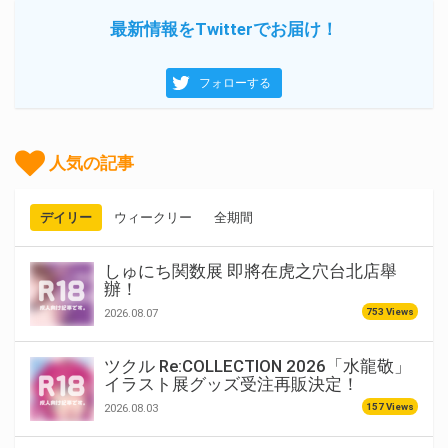
最新情報をTwitterでお届け！
フォローする
人気の記事
デイリー
ウィークリー
全期間
しゅにち関数展 即將在虎之穴台北店舉
辦！
753 Views
2026.08.07
ツクル Re:COLLECTION 2026「水龍敬」
イラスト展グッズ受注再販決定！
157 Views
2026.08.03