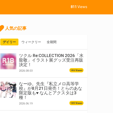
811
Views
人気の記事
デイリー
ウィークリー
全期間
ツクル Re:COLLECTION 2026「水
龍敬」イラスト展グッズ受注再販
決定！
146 Views
2026.08.03
なーゆ。先生『私立メロ高等学
校』が8月21日発売！とらのあな
限定版も♥ なんとアクスタは3
種！
105 Views
2026.06.19