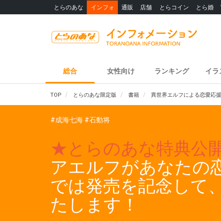
とらのあな
インフォ
通販
店舗
とらコイン
とら婚
総合
女性向け
ランキング
イラ
TOP
とらのあな限定版
書籍
異世界エルフによる恋愛応援
#成海七海
#石動将
★とらのあな特典公
アエルフがあなたの恋
では発売を記念して
たします！