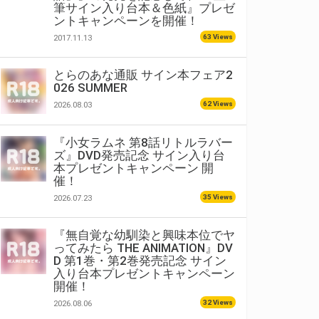
筆サイン入り台本＆色紙』プレゼ
ントキャンペーンを開催！
63 Views
2017.11.13
とらのあな通販 サイン本フェア2
026 SUMMER
62 Views
2026.08.03
『小女ラムネ 第8話リトルラバー
ズ』DVD発売記念 サイン入り台
本プレゼントキャンペーン 開
催！
35 Views
2026.07.23
『無自覚な幼馴染と興味本位でヤ
ってみたら THE ANIMATION』DV
D 第1巻・第2巻発売記念 サイン
入り台本プレゼントキャンペーン
開催！
32 Views
2026.08.06