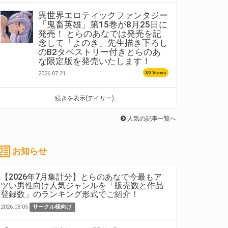
異世界エロティックファンタジー
「鬼畜英雄」第15巻が8月25日に
発売！ とらのあなでは発売を記
念して「よのき」先生描き下ろし
のB2タペストリー付きとらのあ
な限定版を発売いたします！
30 Views
2026.07.21
続きを表示(デイリー)
人気の記事一覧へ
お知らせ
【2026年7月集計分】とらのあなで今最もア
ツい男性向け人気ジャンルを「販売数と作品
登録数」のランキング形式でご紹介！
2026.08.05
サークル様向け