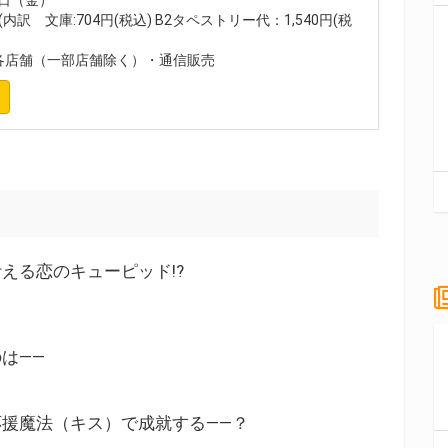
(内訳 文庫:704円(税込) B2タペストリー代：1,540円(税
各店舗（一部店舗除く）・通信販売
える恋のキューピッド!?
」
は――
援魔法（キス）で成就する――？