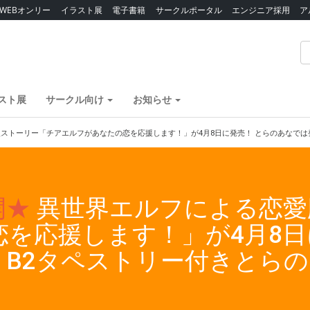
WEBオンリー
イラスト展
電子書籍
サークルポータル
エンジニア採用
ア
スト展
サークル向け
お知らせ
ストーリー「チアエルフがあなたの恋を応援します！」が4月8日に発売！ とらのあなでは
開★
異世界エルフによる恋愛
を応援します！」が4月8日
、B2タペストリー付きとら