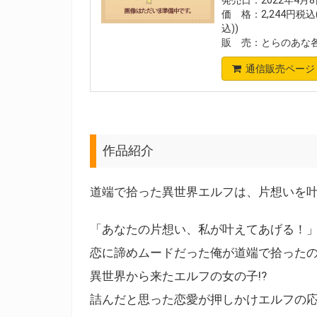
価 格：2,244円税込
込))
販 売：とらのあな
通信販売ページ
作品紹介
道端で拾った異世界エルフは、片想いを叶
「あなたの片想い、私が叶えてあげる！
恋に諦めムードだった俺が道端で拾ったの
異世界から来たエルフの女の子!?
詰んだと思った恋愛が押しかけエルフの応