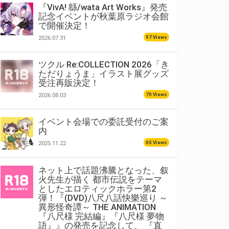
『VivA! 緜/wata Art Works』発売
記念イベントが秋葉原ラジオ会館
で開催決定！
97 Views
2026.07.31
ツクル Re:COLLECTION 2026「き
ただりょうま」イラスト展グッズ
受注再販決定！
70 Views
2026.08.03
イベント会場での委託受付のご案
内
65 Views
2025.11.22
ネット上で話題沸騰となった、叙
火先生が描く 都市伝説をテーマ
としたエロティックホラー第2
弾！『(DVD)八尺八話快樂巡り ～
異形怪奇譚～ THE ANIMATION
『八尺様 完結編』『八尺様 夢物
語』』の発売を記念して、 『直