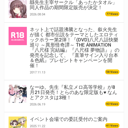
緜先生主宰サークル「あったかタオル」
同人作品の期間限定販売が決定！
77 Views
2026.08.04
ネット上で話題沸騰となった、叙火先生
が描く 都市伝説をテーマとしたエロティ
ックホラー第2弾！『(DVD)八尺八話快樂
巡り ～異形怪奇譚～ THE ANIMATION
『八尺様 完結編』『八尺様 夢物語』』の
発売を記念して、 『直筆サイン入り台本
＆色紙』プレゼントキャンペーンを開
催！
58 Views
2017.11.13
なーゆ。先生『私立メロ高等学校』が8
月21日発売！とらのあな限定版も♥ なん
とアクスタは3種！
43 Views
2026.06.19
イベント会場での委託受付のご案内
41 Views
2025.11.22