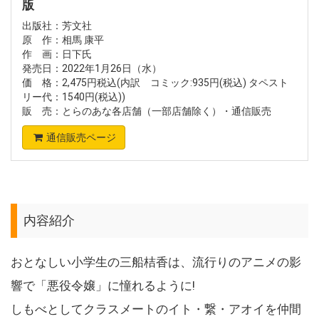
版
出版社：芳文社
原 作：相馬 康平
作 画：日下氏
発売日：2022年1月26日（水）
価 格：2,475円税込(内訳 コミック:935円(税込) タペスト
リー代：1540円(税込))
販 売：とらのあな各店舗（一部店舗除く）・通信販売
通信販売ページ
内容紹介
おとなしい小学生の三船桔香は、流行りのアニメの影
響で「悪役令嬢」に憧れるように!
しもべとしてクラスメートのイト・繋・アオイを仲間