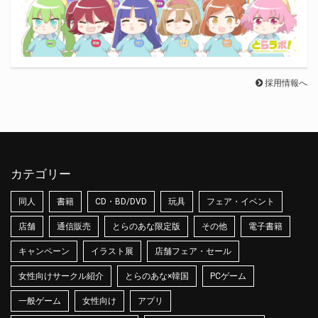
採用情報へ
カテゴリー
同人
書籍
CD・BD/DVD
玩具
フェア・イベント
店舗
通信販売
とらのあな限定版
その他
電子書籍
キャンペーン
イラスト展
店舗フェア・セール
女性向けサークル紹介
とらのあな×韓国
PCゲーム
一般ゲーム
女性向け
アプリ