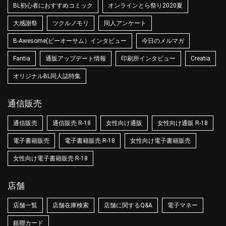
BL初心者におすすめコミック
オンラインとら祭り2020夏
大感謝祭
ツクルノモリ
同人アンケート
B-Awesome(ビーオーサム）インタビュー
今日のメルマガ
Fantia
通販アップデート情報
印刷所インタビュー
Creatia
オリジナルBL同人誌特集
通信販売
通信販売
通信販売 R-18
女性向け通販
女性向け通販 R-18
電子書籍販売
電子書籍販売 R-18
女性向け電子書籍販売
女性向け電子書籍販売 R-18
店舗
店舗一覧
店舗在庫検索
店舗に関するQ&A
電子マネー
銀聯カード