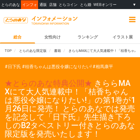
とらのあな
インフォ
通販
店舗
とらコイン
とら婚
WEBオンリー
▼
総合
女性向け
ランキング
イラスト展
TOP
とらのあな限定版
書籍
きららMAXにて大人気連載中！「桔香ちゃん
#日下氏
#桔香ちゃんは悪役令嬢になりたい!
#相馬康平
★とらのあな特典公開★
きららMA
Xにて大人気連載中！「桔香ちゃん
は悪役令嬢になりたい!」の第1巻が1
月26日に発売！ とらのあなでは発売
を記念して「日下氏」先生描き下ろ
しのB2タペストリー付きとらのあな
限定版を発売いたします！