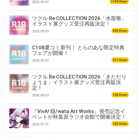
1199 Views
2026.08.07
ツクル Re:COLLECTION 2026「水龍敬」
イラスト展グッズ受注再販決定！
503 Views
2026.08.03
C108夏コミ新刊！ とらのあな限定特典
フェアが開催！
211 Views
2026.08.07
ツクル Re:COLLECTION 2026「きただり
ょうま」イラスト展グッズ受注再販決
定！
138 Views
2026.08.03
『VivA! 緜/wata Art Works』発売記念イ
ベントが秋葉原ラジオ会館で開催決定！
100 Views
2026.07.31