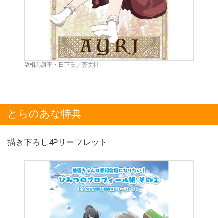
©相馬康平・日下氏／芳文社
とらのあな特典
描き下ろし4Pリーフレット