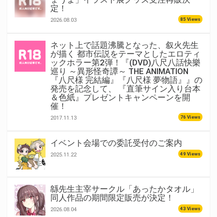
定！
85 Views
2026.08.03
ネット上で話題沸騰となった、叙火先生
が描く 都市伝説をテーマとしたエロティ
ックホラー第2弾！『(DVD)八尺八話快樂
巡り ～異形怪奇譚～ THE ANIMATION
『八尺様 完結編』『八尺様 夢物語』』の
発売を記念して、 『直筆サイン入り台本
＆色紙』プレゼントキャンペーンを開
催！
76 Views
2017.11.13
イベント会場での委託受付のご案内
49 Views
2025.11.22
緜先生主宰サークル「あったかタオル」
同人作品の期間限定販売が決定！
43 Views
2026.08.04