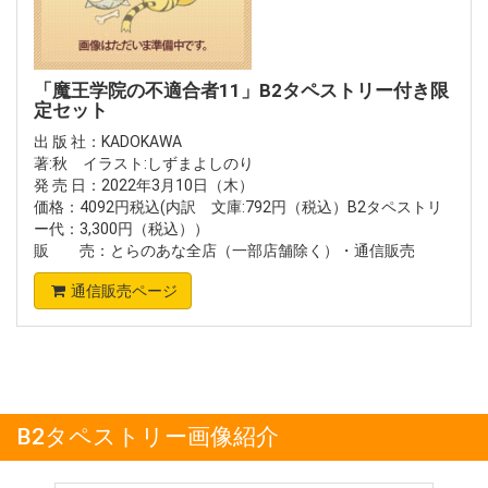
「魔王学院の不適合者11」B2タペストリー付き限
定セット
出 版 社：KADOKAWA
著:秋 イラスト:しずまよしのり
発 売 日：2022年3月10日（木）
価格：4092円税込(内訳 文庫:792円（税込）B2タペストリ
ー代：3,300円（税込））
販 売：とらのあな全店（一部店舗除く）・通信販売
通信販売ページ
B2タペストリー画像紹介