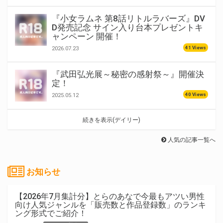
『小女ラムネ 第8話リトルラバーズ』DV
D発売記念 サイン入り台本プレゼントキ
ャンペーン 開催！
41 Views
2026.07.23
『武田弘光展～秘密の感射祭～』開催決
定！
40 Views
2025.05.12
続きを表示(デイリー)
人気の記事一覧へ
お知らせ
【2026年7月集計分】とらのあなで今最もアツい男性
向け人気ジャンルを「販売数と作品登録数」のランキ
ング形式でご紹介！