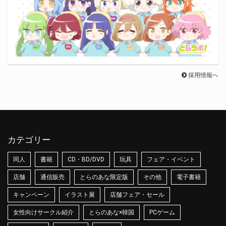
採用情報へ
カテゴリー
同人
書籍
CD・BD/DVD
玩具
フェア・イベント
店舗
通信販売
とらのあな限定版
その他
電子書籍
キャンペーン
イラスト展
店舗フェア・セール
女性向けサークル紹介
とらのあな×韓国
PCゲーム