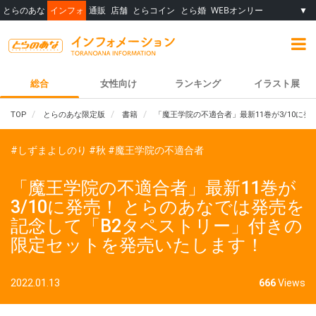
とらのあな
インフォ
通販
店舗
とらコイン
とら婚
WEBオンリー
▼
総合
女性向け
ランキング
イラスト展
TOP
とらのあな限定版
書籍
「魔王学院の不適合者」最新11巻が3/10に
#しずまよしのり
#秋
#魔王学院の不適合者
「魔王学院の不適合者」最新11巻が
3/10に発売！ とらのあなでは発売を
記念して「B2タペストリー」付きの
限定セットを発売いたします！
2022.01.13
666
Views