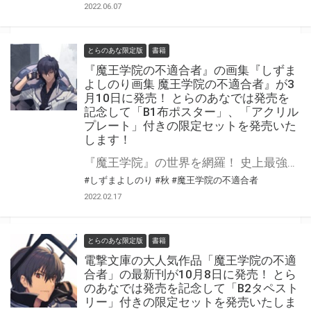
2022.06.07
とらのあな限定版
書籍
『魔王学院の不適合者』の画集『しずま
よしのり画集 魔王学院の不適合者』が3
月10日に発売！ とらのあなでは発売を
記念して「B1布ポスター」、「アクリル
プレート」付きの限定セットを発売いた
します！
『魔王学院』の世界を網羅！ 史上最強の魔王の画集、全国の書店に並ぶ!! 『魔王学院の不適合者』の画集が3月10日(木)に発売！ とらのあなでは発売を記念して「B1布ポスター」と「アクリルプレートセット」付きの限定セットを発売いたします！ 是非この機会にお買い求めください！
#しずまよしのり
#秋
#魔王学院の不適合者
2022.02.17
とらのあな限定版
書籍
電撃文庫の大人気作品「魔王学院の不適
合者」の最新刊が10月8日に発売！ とら
のあなでは発売を記念して「B2タペスト
リー」付きの限定セットを発売いたしま