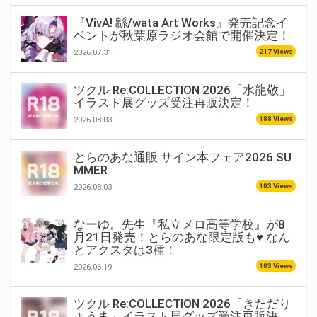
『VivA! 緜/wata Art Works』発売記念イ
ベントが秋葉原ラジオ会館で開催決定！
217 Views
2026.07.31
ツクル Re:COLLECTION 2026「水龍敬」
イラスト展グッズ受注再販決定！
188 Views
2026.08.03
とらのあな通販 サイン本フェア2026 SU
MMER
103 Views
2026.08.03
なーゆ。先生『私立メロ高等学校』が8
月21日発売！とらのあな限定版も♥ なん
とアクスタは3種！
103 Views
2026.06.19
ツクル Re:COLLECTION 2026「きただり
ょうま」イラスト展グッズ受注再販決