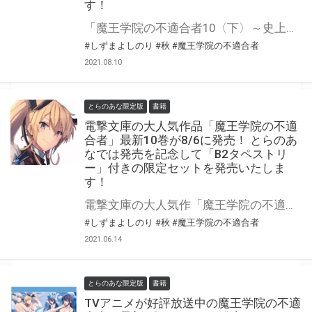
す！
「魔王学院の不適合者10〈下〉～史上最強の魔王の始祖、転生して子孫たちの学校へ通う～」が10月8日に発売！ とらのあなでは発売を記念して「B2タペストリー付き限定セット」を発売いたします。 B2タペストリーは過去のカバー絵差分を使用したB2タペストリー！ 上巻と合わせて1枚の絵で楽しめるビジュアルを使用しております。 是非この機会にお買い求めください！
#しずまよしのり
#秋
#魔王学院の不適合者
2021.08.10
とらのあな限定版
書籍
電撃文庫の大人気作品「魔王学院の不適
合者」最新10巻が8/6に発売！ とらのあ
なでは発売を記念して「B2タペストリ
ー」付きの限定セットを発売いたしま
す！
電撃文庫の大人気作「魔王学院の不適合者」最新10巻が8/6に発売！ とらのあなでは発売を記念して「B2タペストリー付き限定セット」を発売いたします。 是非この機会にお買い求めください！
#しずまよしのり
#秋
#魔王学院の不適合者
2021.06.14
とらのあな限定版
書籍
TVアニメが好評放送中の魔王学院の不適