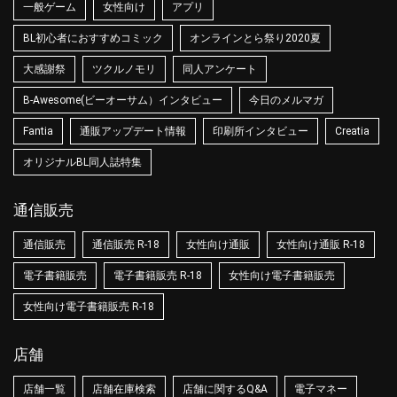
一般ゲーム
女性向け
アプリ
BL初心者におすすめコミック
オンラインとら祭り2020夏
大感謝祭
ツクルノモリ
同人アンケート
B-Awesome(ビーオーサム）インタビュー
今日のメルマガ
Fantia
通販アップデート情報
印刷所インタビュー
Creatia
オリジナルBL同人誌特集
通信販売
通信販売
通信販売 R-18
女性向け通販
女性向け通販 R-18
電子書籍販売
電子書籍販売 R-18
女性向け電子書籍販売
女性向け電子書籍販売 R-18
店舗
店舗一覧
店舗在庫検索
店舗に関するQ&A
電子マネー