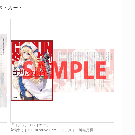
ストカード
「ゴブリンスレイヤー」
©蝸牛くも/SB Creative Corp. イラスト：神奈月昇