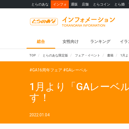
とらのあな
インフォ
通販
店舗
とらコイン
とら婚
総合
女性向け
ランキング
イラ
TOP
とらのあな限定版
フェア・イベント
書籍
1月
#GA16周年フェア
#GAレーベル
1月より「GAレーベ
す！
2022.01.04