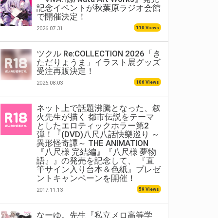
記念イベントが秋葉原ラジオ会館
で開催決定！
110 Views
2026.07.31
ツクル Re:COLLECTION 2026「き
ただりょうま」イラスト展グッズ
受注再販決定！
106 Views
2026.08.03
ネット上で話題沸騰となった、叙
火先生が描く 都市伝説をテーマ
としたエロティックホラー第2
弾！『(DVD)八尺八話快樂巡り ～
異形怪奇譚～ THE ANIMATION
『八尺様 完結編』『八尺様 夢物
語』』の発売を記念して、 『直
筆サイン入り台本＆色紙』プレゼ
ントキャンペーンを開催！
59 Views
2017.11.13
なーゆ。先生『私立メロ高等学