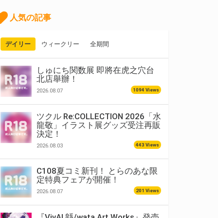
人気の記事
デイリー
ウィークリー
全期間
しゅにち関数展 即將在虎之穴台
北店舉辦！
1094 Views
2026.08.07
ツクル Re:COLLECTION 2026「水
龍敬」イラスト展グッズ受注再販
決定！
443 Views
2026.08.03
C108夏コミ新刊！ とらのあな限
定特典フェアが開催！
201 Views
2026.08.07
『VivA! 緜/wata Art Works』発売