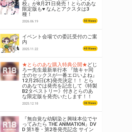
校』が8月21日発売！とらのあな
限定版も♥ なんとアクスタは3
種！
55 Views
2026.06.19
イベント会場での委託受付のご案
内
40 Views
2025.11.22
★とらのあな購入特典公開★
どじ
ろー先生最新単行本 『陰キャ同
士のセックスが一番エロいよね』
12月25日(木)発売決定！！ とら
のあなでは発売を記念して《特製
B2タペストリー》付きとらのあ
な限定版を発売いたします！！
36 Views
2025.12.18
『無自覚な幼馴染と興味本位でヤ
ってみたら THE ANIMATION』DV
D 第1巻・第2巻発売記念 サイン