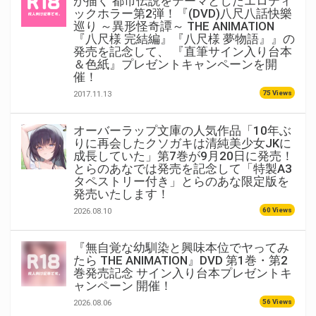
が描く 都市伝説をテーマとしたエロティ
ックホラー第2弾！『(DVD)八尺八話快樂
巡り ～異形怪奇譚～ THE ANIMATION
『八尺様 完結編』『八尺様 夢物語』』の
発売を記念して、 『直筆サイン入り台本
＆色紙』プレゼントキャンペーンを開
催！
75 Views
2017.11.13
オーバーラップ文庫の人気作品「10年ぶ
りに再会したクソガキは清純美少女JKに
成長していた」第7巻が9月20日に発売！
とらのあなでは発売を記念して「特製A3
タペストリー付き」とらのあな限定版を
発売いたします！
60 Views
2026.08.10
『無自覚な幼馴染と興味本位でヤってみ
たら THE ANIMATION』DVD 第1巻・第2
巻発売記念 サイン入り台本プレゼントキ
ャンペーン 開催！
56 Views
2026.08.06