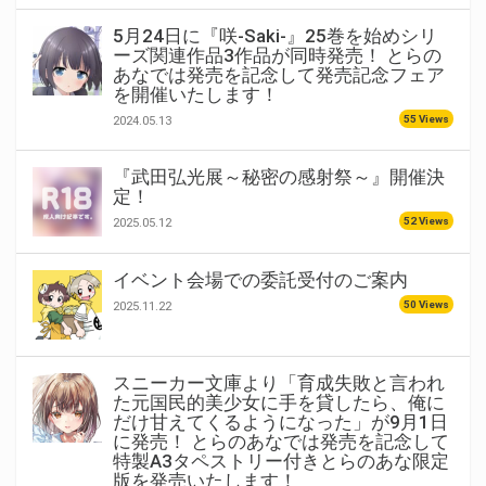
5月24日に『咲-Saki-』25巻を始めシリ
ーズ関連作品3作品が同時発売！ とらの
あなでは発売を記念して発売記念フェア
を開催いたします！
55 Views
2024.05.13
『武田弘光展～秘密の感射祭～』開催決
定！
52 Views
2025.05.12
イベント会場での委託受付のご案内
50 Views
2025.11.22
スニーカー文庫より「育成失敗と言われ
た元国民的美少女に手を貸したら、俺に
だけ甘えてくるようになった」が9月1日
に発売！ とらのあなでは発売を記念して
特製A3タペストリー付きとらのあな限定
版を発売いたします！