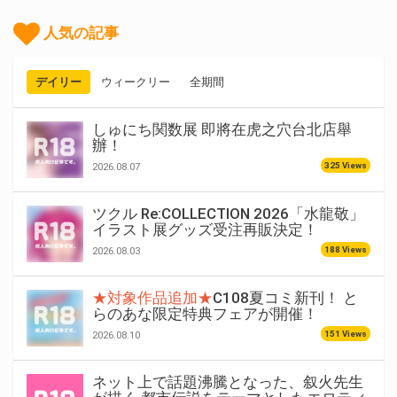
人気の記事
デイリー
ウィークリー
全期間
しゅにち関数展 即將在虎之穴台北店舉
辦！
325 Views
2026.08.07
ツクル Re:COLLECTION 2026「水龍敬」
イラスト展グッズ受注再販決定！
188 Views
2026.08.03
★対象作品追加★
C108夏コミ新刊！ と
らのあな限定特典フェアが開催！
151 Views
2026.08.10
ネット上で話題沸騰となった、叙火先生