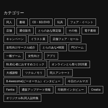
カテゴリー
同人
書籍
CD・BD/DVD
玩具
フェア・イベント
店舗
通信販売
とらのあな限定版
その他
電子書籍
キャンペーン
イラスト展
店舗フェア・セール
女性向けサークル紹介
とらのあな×韓国
PCゲーム
一般ゲーム
女性向け
アプリ
BL初心者におすすめコミック
オンラインとら祭り2020夏
大感謝祭
ツクルノモリ
同人アンケート
B-Awesome(ビーオーサム）インタビュー
今日のメルマガ
Fantia
通販アップデート情報
印刷所インタビュー
Creatia
オリジナルBL同人誌特集