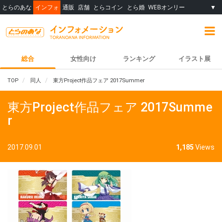
とらのあな
インフォ
通販
店舗
とらコイン
とら婚
WEBオンリー
▼
総合
女性向け
ランキング
イラスト展
TOP
同人
東方Project作品フェア 2017Summer
東方Project作品フェア 2017Summe
r
2017.09.01
1,185
Views