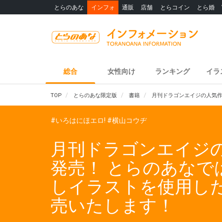
とらのあな
インフォ
通販
店舗
とらコイン
とら婚
総合
女性向け
ランキング
イラ
TOP
とらのあな限定版
書籍
月刊ドラゴンエイジの人気作
#いろはにほエロ!
#横山コウヂ
月刊ドラゴンエイジの
発売！ とらのあな
しイラストを使用した
売いたします！