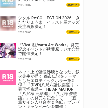
212 Views
2026.08.07
ツクル Re:COLLECTION 2026「き
ただりょうま」イラスト展グッズ
受注再販決定！
132 Views
2026.08.03
『VivA! 緜/wata Art Works』発売
記念イベントが秋葉原ラジオ会館
で開催決定！
112 Views
2026.07.31
ネット上で話題沸騰となった、叙
火先生が描く 都市伝説をテーマ
としたエロティックホラー第2
弾！『(DVD)八尺八話快樂巡り ～
異形怪奇譚～ THE ANIMATION
『八尺様 完結編』『八尺様 夢物
語』』の発売を記念して、 『直
筆サイン入り台本＆色紙』プレゼ
ントキャンペーンを開催！