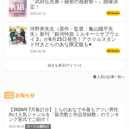
『武田弘光展～秘密の感射祭～』開催決
定！
29 Views
2025.05.12
河野丼先生（原作・監督：亀山陽平先
生）新刊『銀河特急 ミルキー☆サブウェ
イ 2』が8月25日発売！アクリルスタン
ド付きとらのあな限定版も♥
28 Views
2026.06.06
続きを表示(デイリー)
人気の記事一覧へ
お知らせ
【2026年7月集計分】とらのあなで今最もアツい男性
向け人気ジャンルを「販売数と作品登録数」のランキ
ング形式でご紹介！
2026.08.05
サークル様向け