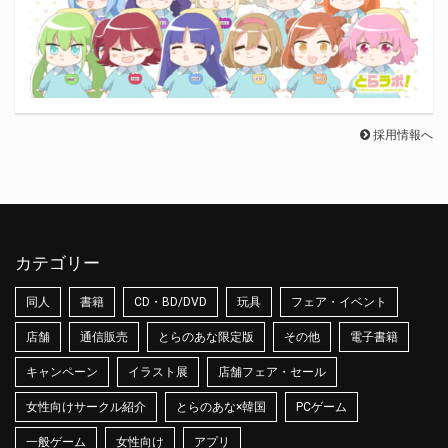
採用情報へ
カテゴリー
同人
書籍
CD・BD/DVD
玩具
フェア・イベント
店舗
通信販売
とらのあな限定版
その他
電子書籍
キャンペーン
イラスト展
店舗フェア・セール
女性向けサークル紹介
とらのあな×韓国
PCゲーム
一般ゲーム
女性向け
アプリ