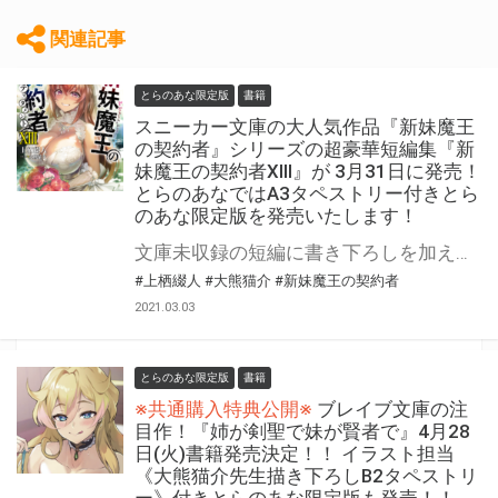
関連記事
とらのあな限定版
書籍
スニーカー文庫の大人気作品『新妹魔王
の契約者』シリーズの超豪華短編集『新
妹魔王の契約者XIII』が 3月31日に発売！
とらのあなではA3タペストリー付きとら
のあな限定版を発売いたします！
文庫未収録の短編に書き下ろしを加えた、新妹ファン垂涎の短編集! スニーカー文庫の大人気作品『新妹魔王の契約者』シリーズの超豪華短編集『新妹魔王の契約者XIII』が3月31日に発売！ とらのあなでは発売を記念して口絵イラストを使用したA3タペストリー付きの限定版を発売いたします。 とらのあな限定版の数は限られていますので是非お早めにお求めください！
#上栖綴人
#大熊猫介
#新妹魔王の契約者
2021.03.03
とらのあな限定版
書籍
※共通購入特典公開※
ブレイブ文庫の注
目作！『姉が剣聖で妹が賢者で』4月28
日(火)書籍発売決定！！ イラスト担当
《大熊猫介先生描き下ろしB2タペストリ