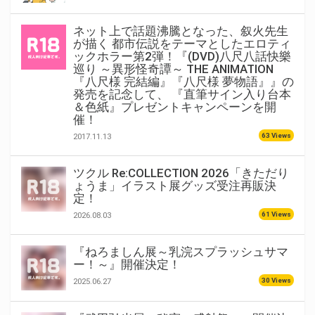
ネット上で話題沸騰となった、叙火先生
が描く 都市伝説をテーマとしたエロティ
ックホラー第2弾！『(DVD)八尺八話快樂
巡り ～異形怪奇譚～ THE ANIMATION
『八尺様 完結編』『八尺様 夢物語』』の
発売を記念して、 『直筆サイン入り台本
＆色紙』プレゼントキャンペーンを開
催！
63 Views
2017.11.13
ツクル Re:COLLECTION 2026「きただり
ょうま」イラスト展グッズ受注再販決
定！
61 Views
2026.08.03
『ねろましん展～乳浣スプラッシュサマ
ー！～』開催決定！
30 Views
2025.06.27