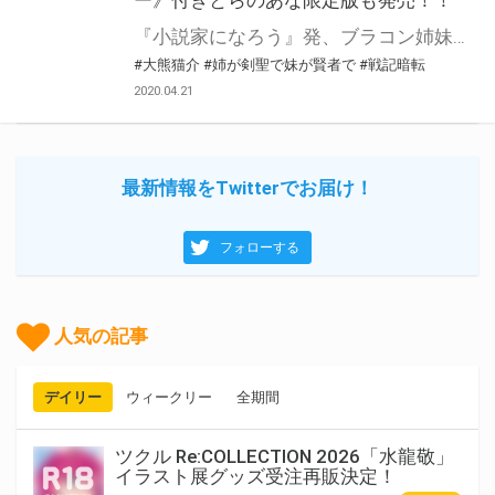
ー》付きとらのあな限定版も発売！！
『小説家になろう』発、ブラコン姉妹ハーレム冒険ファンタジーが一二三書房・ブレイブ文庫より書籍化決定！ とらのあなでは本作の発売を記念して、 イラスト担当の人気絵師・大熊猫介先生による幼馴染のお姉ちゃんヒロイン “レイフェルト”を描き下ろしイラストでタペストリー化した 《大熊猫介先生描き下ろしB2タペストリー》付きとらのあな限定版をご用意しました！！ お買い逃がしのないよう、是非お求めください！
#大熊猫介
#姉が剣聖で妹が賢者で
#戦記暗転
2020.04.21
最新情報をTwitterでお届け！
フォローする
人気の記事
デイリー
ウィークリー
全期間
ツクル Re:COLLECTION 2026「水龍敬」
イラスト展グッズ受注再販決定！