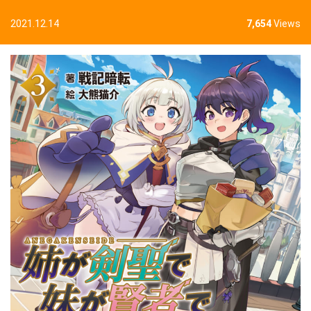
2021.12.14
7,654
Views