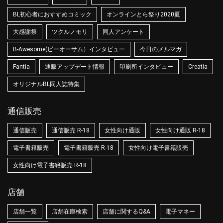
BL初心者におすすめコミック
オンラインとら祭り2020夏
大感謝祭
ツクルノモリ
同人アンケート
B-Awesome(ビーオーサム）インタビュー
今日のメルマガ
Fantia
通販アップデート情報
印刷所インタビュー
Creatia
オリジナルBL同人誌特集
通信販売
通信販売
通信販売 R-18
女性向け通販
女性向け通販 R-18
電子書籍販売
電子書籍販売 R-18
女性向け電子書籍販売
女性向け電子書籍販売 R-18
店舗
店舗一覧
店舗在庫検索
店舗に関するQ&A
電子マネー