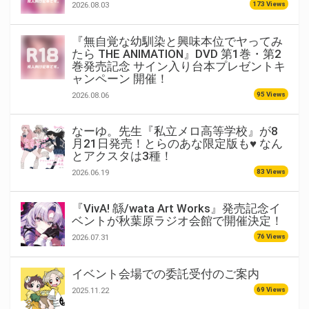
173 Views
2026.08.03
『無自覚な幼馴染と興味本位でヤってみ
たら THE ANIMATION』DVD 第1巻・第2
巻発売記念 サイン入り台本プレゼントキ
ャンペーン 開催！
95 Views
2026.08.06
なーゆ。先生『私立メロ高等学校』が8
月21日発売！とらのあな限定版も♥ なん
とアクスタは3種！
83 Views
2026.06.19
『VivA! 緜/wata Art Works』発売記念イ
ベントが秋葉原ラジオ会館で開催決定！
76 Views
2026.07.31
イベント会場での委託受付のご案内
69 Views
2025.11.22