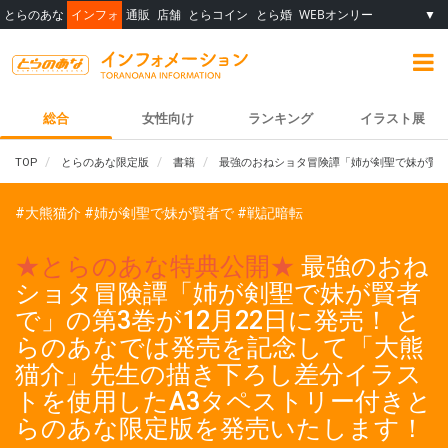
とらのあな
インフォ
通販
店舗
とらコイン
とら婚
WEBオンリー
▼
総合
女性向け
ランキング
イラスト展
TOP
とらのあな限定版
書籍
最強のおねショタ冒険譚「姉が剣聖で妹が賢者
#大熊猫介
#姉が剣聖で妹が賢者で
#戦記暗転
★とらのあな特典公開★
最強のおね
ショタ冒険譚「姉が剣聖で妹が賢者
で」の第3巻が12月22日に発売！ と
らのあなでは発売を記念して「大熊
猫介」先生の描き下ろし差分イラス
トを使用したA3タペストリー付きと
らのあな限定版を発売いたします！