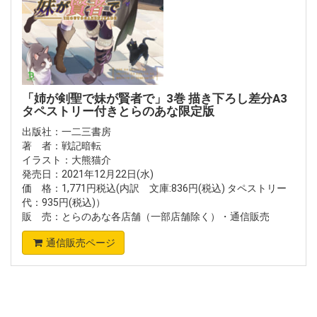
「姉が剣聖で妹が賢者で」3巻 描き下ろし差分A3
タペストリー付きとらのあな限定版
出版社：一二三書房
著 者：戦記暗転
イラスト：大熊猫介
発売日：2021年12月22日(水)
価 格：1,771円税込(内訳 文庫:836円(税込) タペストリー
代：935円(税込)）
販 売：とらのあな各店舗（一部店舗除く）・通信販売
通信販売ページ