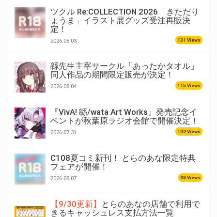
ツクル Re:COLLECTION 2026「きただり
ょうま」イラスト展グッズ受注再販決
定！
131 Views
2026.08.03
緜先生主宰サークル「あったかタオル」
同人作品の期間限定販売が決定！
115 Views
2026.08.04
『VivA! 緜/wata Art Works』発売記念イ
ベントが秋葉原ラジオ会館で開催決定！
102 Views
2026.07.31
C108夏コミ新刊！ とらのあな限定特典
フェアが開催！
93 Views
2026.08.07
【9/30更新】
とらのあなの店舗で利用で
きるキャッシュレス支払方法一覧