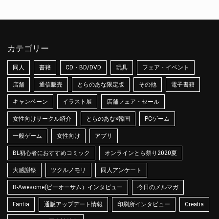
カテゴリー
同人
書籍
CD・BD/DVD
玩具
フェア・イベント
店舗
通信販売
とらのあな限定版
その他
電子書籍
キャンペーン
イラスト展
店舗フェア・セール
女性向けサークル紹介
とらのあな×韓国
PCゲーム
一般ゲーム
女性向け
アプリ
BL初心者におすすめコミック
オンラインとら祭り2020夏
大感謝祭
ツクルノモリ
同人アンケート
B-Awesome(ビーオーサム）インタビュー
今日のメルマガ
Fantia
通販アップデート情報
印刷所インタビュー
Creatia