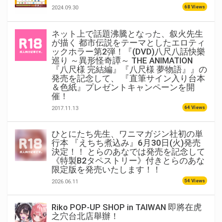
68 Views
2024.09.30
ネット上で話題沸騰となった、叙火先生
が描く 都市伝説をテーマとしたエロティ
ックホラー第2弾！『(DVD)八尺八話快樂
巡り ～異形怪奇譚～ THE ANIMATION
『八尺様 完結編』『八尺様 夢物語』』の
発売を記念して、 『直筆サイン入り台本
＆色紙』プレゼントキャンペーンを開
催！
64 Views
2017.11.13
ひとにたち先生、ワニマガジン社初の単
行本 『えちち煮込み』6月30日(火)発売
決定！！ とらのあなでは発売を記念して
《特製B2タペストリー》付きとらのあな
限定版を発売いたします！！
54 Views
2026.06.11
Riko POP-UP SHOP in TAIWAN 即將在虎
之穴台北店舉辦！