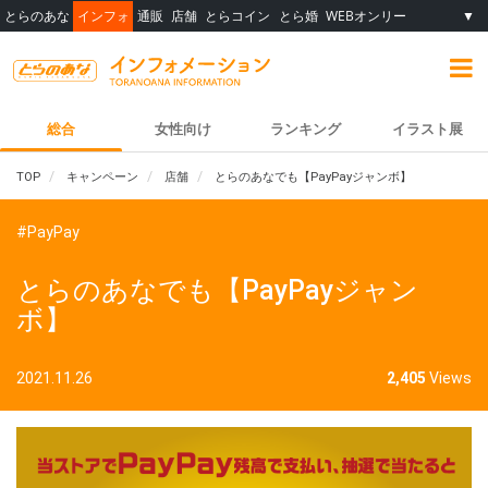
とらのあな
インフォ
通販
店舗
とらコイン
とら婚
WEBオンリー
▼
総合
女性向け
ランキング
イラスト展
TOP
キャンペーン
店舗
とらのあなでも【PayPayジャンボ】
#PayPay
とらのあなでも【PayPayジャン
ボ】
2021.11.26
2,405
Views