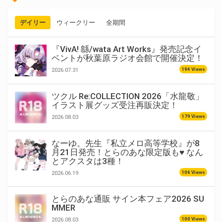
デイリー
ウィークリー
全期間
『VivA! 緜/wata Art Works』発売記念イ
ベントが秋葉原ラジオ会館で開催決定！
194 Views
2026.07.31
ツクル Re:COLLECTION 2026「水龍敬」
イラスト展グッズ受注再販決定！
179 Views
2026.08.03
なーゆ。先生『私立メロ高等学校』が8
月21日発売！とらのあな限定版も♥ なん
とアクスタは3種！
106 Views
2026.06.19
とらのあな通販 サイン本フェア2026 SU
MMER
100 Views
2026.08.03