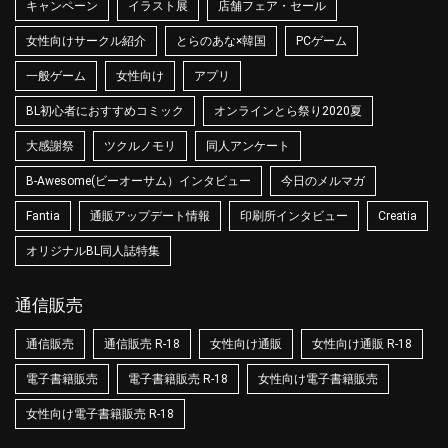
キャンペーン
イラスト展
店舗フェア・セール
女性向けサークル紹介
とらのあな×韓国
PCゲーム
一般ゲーム
女性向け
アプリ
BL初心者におすすめコミック
オンラインとら祭り2020夏
大感謝祭
ツクルノモリ
同人アンケート
B-Awesome(ビーオーサム）インタビュー
今日のメルマガ
Fantia
通販アップデート情報
印刷所インタビュー
Creatia
オリジナルBL同人誌特集
通信販売
通信販売
通信販売 R-18
女性向け通販
女性向け通販 R-18
電子書籍販売
電子書籍販売 R-18
女性向け電子書籍販売
女性向け電子書籍販売 R-18