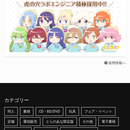
採用情報へ
カテゴリー
同人
書籍
CD・BD/DVD
玩具
フェア・イベント
店舗
通信販売
とらのあな限定版
その他
電子書籍