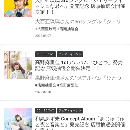
大西亜玖璃 3rdシングル「ジェリーフィ
ッシュな君へ」発売記念 店頭抽選会開催
決定！！
大西亜玖璃さんの3rdシングル『ジェリーフィッシュな君へ』の発売を記念して、店頭抽選会の開催が決定しました！ この機会でないと手に入らない、超レアな豪華景品が当たる抽選会になります！ 是非、ご参加ください！
#大西亜玖璃
#店頭抽選会
2022.03.07
CD・BD/DVD
フェア・イベント
高野麻里佳 1stアルバム「ひとつ」発売
記念 店頭抽選会開催決定！！
高野麻里佳さんの1stアルバム『ひとつ』の発売を記念して、店頭抽選会の開催が決定しました！ この機会でないと手に入らない、超レアな豪華景品が当たる抽選会になります！ 是非、ご参加ください！
#店頭抽選会
#高野麻里佳
2022.02.18
CD・BD/DVD
フェア・イベント
和氣あず未 Concept Album「あじゅじゅ
と夜と音楽と」発売記念 店頭抽選会開催