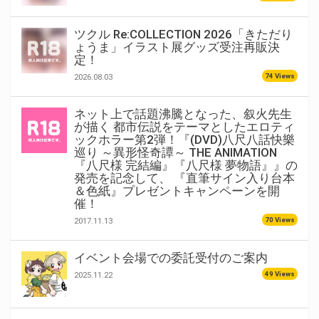
ツクル Re:COLLECTION 2026「きただり
ょうま」イラスト展グッズ受注再販決
定！
74 Views
2026.08.03
ネット上で話題沸騰となった、叙火先生
が描く 都市伝説をテーマとしたエロティ
ックホラー第2弾！『(DVD)八尺八話快樂
巡り ～異形怪奇譚～ THE ANIMATION
『八尺様 完結編』『八尺様 夢物語』』の
発売を記念して、 『直筆サイン入り台本
＆色紙』プレゼントキャンペーンを開
催！
70 Views
2017.11.13
イベント会場での委託受付のご案内
49 Views
2025.11.22