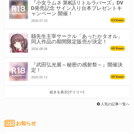
『小女ラムネ 第8話リトルラバーズ』DV
D発売記念 サイン入り台本プレゼントキ
ャンペーン 開催！
42 Views
2026.07.23
緜先生主宰サークル「あったかタオル」
同人作品の期間限定販売が決定！
40 Views
2026.08.04
『武田弘光展～秘密の感射祭～』開催決
定！
39 Views
2025.05.12
続きを表示(デイリー)
人気の記事一覧へ
お知らせ