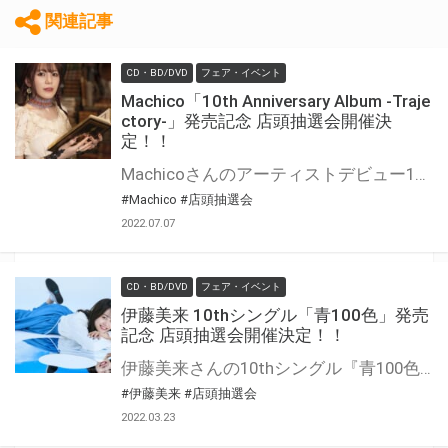
関連記事
CD・BD/DVD
フェア・イベント
Machico「10th Anniversary Album -Traje
ctory-」発売記念 店頭抽選会開催決
定！！
Machicoさんのアーティストデビュー10周年記念アルバム『10th Anniversary Album -Trajectory-』の発売を記念して、店頭抽選会の開催が決定しました！ この機会でないと手に入らない、超レアな豪華景品が当たる抽選会になります！ 是非、ご参加ください！
#Machico
#店頭抽選会
2022.07.07
CD・BD/DVD
フェア・イベント
伊藤美来 10thシングル「青100色」発売
記念 店頭抽選会開催決定！！
伊藤美来さんの10thシングル『青100色』の発売を記念して、店頭抽選会の開催が決定しました！ この機会でないと手に入らない、超レアな豪華景品が当たる抽選会になります！ 是非、ご参加ください！
#伊藤美来
#店頭抽選会
2022.03.23