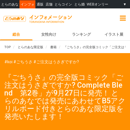
とらのあな
インフォ
通販
店舗
とらコイン
とら婚
WEBオンリー
▼
総合
女性向け
ランキング
イラスト展
TOP
とらのあな限定版
書籍
『ごちうさ』の完全版コミック「ご注文はうさぎで
#koi
#ごちうさ
#ご注文はうさぎですか?
『ごちうさ』の完全版コミック「ご
注文はうさぎですか? Complete Ble
nd 第2巻」が9月27日に発売！ と
らのあなでは発売にあわせてB5アク
リルボード付きとらのあな限定版を
発売いたします！