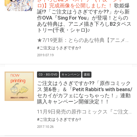
ロ)】完成画像を公開しました ！
歌姫爆
誕!?「ご注文はうさぎですか??」から新
作OVA『Sing For You』が登場！とらの
あな特典は、アニメ描き下ろしB2タペス
トリー(千夜・シャロ)♪
★7/19更新：とらのあな特典【アニメ描き下ろしB2タペストリー(千夜・シャロ)】完成画像を公開しました ！ 大人気作『ご注文はうさぎですか??』から新作OVAが登場！ 今回はシリーズ初となる音楽企画でお贈りします。 本編ディスクに加えて劇中歌（フルサイズ）ハイレゾ音源や本作をイメージしたミニDJCD「MIX For You」を同梱した豪華3枚組！ スペシャル楽譜など特典盛り沢山のOVA『Sing For You』で一緒にぴょんぴょんしよっ♪♪ とらのあな特典は、千夜・シャロのアニメ描き下ろしB2タペストリー！！ 是非ともお早めに、とらのあな対象店舗でのご予約・ご購入をお待ちしております♪ 公式サイト https://www.gochiusa.com/ova2/
#ご注文はうさぎですか?
2019.07.19
CD・BD/DVD
キャンペーン
書籍
ご注文はうさぎですか??「原作コミック
ス 第6巻」＆「Petit Rabbit’s with beans/
セカイがカフェになっちゃった！」連動
購入キャンペーン開催決定！！
11月9日発売の原作コミックス『ご注文はうさぎですか? 第6巻』と、 11月11日発売のシングルCD『Petit Rabbit’s with beans/セカイがカフェになっちゃった！』の発売を記念して、 連動購入キャンペーンの開催が決定しました！ 対象店舗にて対象商品2点をお買い上げの方に、 先着で『B2告知ポスター』をプレゼント♪ 是非とも、とらのあな対象店舗にて、お買い求めください♪
#ご注文はうさぎですか?
2017.10.26