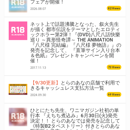
フェアが開催！
82 Views
2026.08.07
ネット上で話題沸騰となった、叙火先生
が描く 都市伝説をテーマとしたエロティ
ックホラー第2弾！『(DVD)八尺八話快樂
巡り ～異形怪奇譚～ THE ANIMATION
『八尺様 完結編』『八尺様 夢物語』』の
発売を記念して、 『直筆サイン入り台本
＆色紙』プレゼントキャンペーンを開
催！
73 Views
2017.11.13
【9/30更新】
とらのあなの店舗で利用で
きるキャッシュレス支払方法一覧
69 Views
2024.09.30
ひとにたち先生、ワニマガジン社初の単
行本 『えちち煮込み』6月30日(火)発売
決定！！ とらのあなでは発売を記念して
《特製B2タペストリー》付きとらのあな