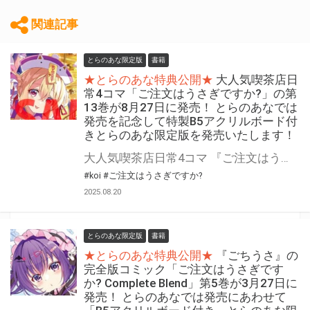
関連記事
とらのあな限定版
書籍
★とらのあな特典公開★
大人気喫茶店日
常4コマ「ご注文はうさぎですか?」の第
13巻が8月27日に発売！ とらのあなでは
発売を記念して特製B5アクリルボード付
きとらのあな限定版を発売いたします！
大人気喫茶店日常4コマ 『ご注文はうさぎですか?』の第13巻が8月27日(水)に発売！ とらのあなでは発売を記念して「特製B5アクリルボード付き」とらのあな限定版を発売いたします。 とらのあな限定版の数は限られていますので是非お早めにお求めください！
#koi
#ご注文はうさぎですか?
2025.08.20
とらのあな限定版
書籍
★とらのあな特典公開★
『ごちうさ』の
完全版コミック「ご注文はうさぎです
か? Complete Blend」第5巻が3月27日に
発売！ とらのあなでは発売にあわせて