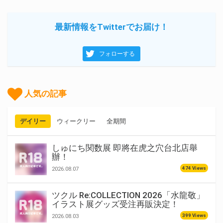
最新情報をTwitterでお届け！
フォローする
人気の記事
デイリー
ウィークリー
全期間
しゅにち関数展 即將在虎之穴台北店舉
辦！
474 Views
2026.08.07
ツクル Re:COLLECTION 2026「水龍敬」
イラスト展グッズ受注再販決定！
399 Views
2026.08.03