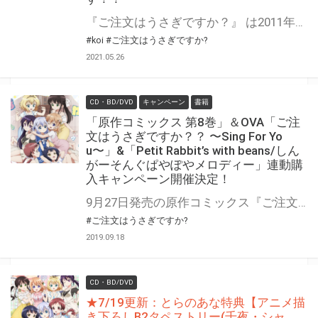
『ご注文はうさぎですか？』 は2011年の連載開始から今年で連載10周年！ とらのあなでは連載10周年を記念してオリジナルフェアを開催いたします！ 特典は過去コミック特典で『Koi』先生が描き下ろした弊社特典限定のカードイラストを、10周年ロゴを使用した『復刻ポストカード』としてご用意！ 更に2巻特典のブックカバー、3巻特典のクリアファイルのイラストを『B5アクリルボード』として製作し、対象書籍とのとらのあな限定版として販売いたします！ 下記配布方法、販売方法をご確認いただき、この機会に是非お買い求めください！ 『ご注文はうさぎですか？』10周年記念ページはこちら↓ https://gochiusa.com/10th/
#koi
#ご注文はうさぎですか?
2021.05.26
CD・BD/DVD
キャンペーン
書籍
「原作コミックス 第8巻」＆OVA「ご注
文はうさぎですか？？ 〜Sing For Yo
u〜」&「Petit Rabbit’s with beans/しん
がーそんぐぱやぽやメロディー」連動購
入キャンペーン開催決定！
9月27日発売の原作コミックス『ご注文はうさぎですか? 第8巻』と、 9月26日発売のOVA『ご注文はうさぎですか?? 〜Sing For You〜』イメージソングCD『しんがーそんぐぱやぽやメロディー/Petit Rabbit’s with beans』の発売を記念して、 連動購入キャンペーンの開催が決定しました！ 対象店舗にて対象商品3点をお買い上げの方に、先着で『両面B2特製告知ポスター』をプレゼント♪ 是非とも、とらのあな対象店舗にて、お買い求めください♪
#ご注文はうさぎですか?
2019.09.18
CD・BD/DVD
★7/19更新：とらのあな特典【アニメ描
き下ろしB2タペストリー(千夜・シャ