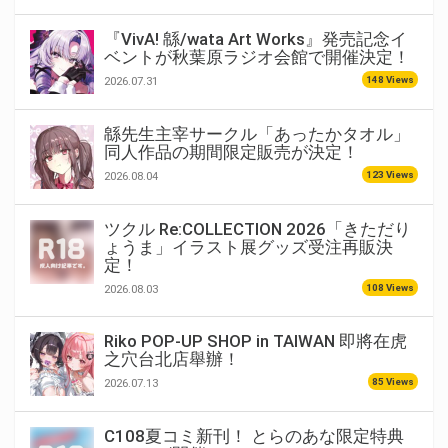
『VivA! 緜/wata Art Works』発売記念イ
ベントが秋葉原ラジオ会館で開催決定！
148 Views
2026.07.31
緜先生主宰サークル「あったかタオル」
同人作品の期間限定販売が決定！
123 Views
2026.08.04
ツクル Re:COLLECTION 2026「きただり
ょうま」イラスト展グッズ受注再販決
定！
108 Views
2026.08.03
Riko POP-UP SHOP in TAIWAN 即將在虎
之穴台北店舉辦！
85 Views
2026.07.13
C108夏コミ新刊！ とらのあな限定特典