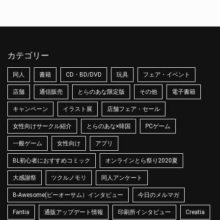
カテゴリー
同人
書籍
CD・BD/DVD
玩具
フェア・イベント
店舗
通信販売
とらのあな限定版
その他
電子書籍
キャンペーン
イラスト展
店舗フェア・セール
女性向けサークル紹介
とらのあな×韓国
PCゲーム
一般ゲーム
女性向け
アプリ
BL初心者におすすめコミック
オンラインとら祭り2020夏
大感謝祭
ツクルノモリ
同人アンケート
B-Awesome(ビーオーサム）インタビュー
今日のメルマガ
Fantia
通販アップデート情報
印刷所インタビュー
Creatia