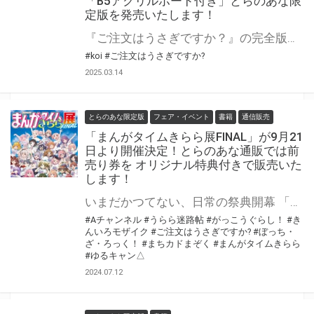
「B5アクリルボード付き」とらのあな限
定版を発売いたします！
『ご注文はうさぎですか？』の完全版コミックス第5巻！ 『ごちうさ』の完全版コミック「ご注文はうさぎですか? Complete Blend」第5巻が3月27日（木）に発売決定！ とらのあなでは発売を記念して「B5アクリルボード付き」とらのあな限定版を発売いたします！ とらのあな限定版の数は限られていますので是非お早めにお求めください！
#koi
#ご注文はうさぎですか?
2025.03.14
とらのあな限定版
フェア・イベント
書籍
通信販売
「まんがタイムきらら展FINAL」が9月21
日より開催決定！とらのあな通販では前
売り券を オリジナル特典付きで販売いた
します！
いまだかつてない、日常の祭典開幕 「まんがタイムきらら展FINAL」が東京池袋にて開催決定！ とらのあな通販では、 オリジナル特典付きの前売り券を販売致します！ お好きな絵柄の前売り券を1枚ご購入毎に、 「ポストカード全8種」より先着でお好きな絵柄を1枚プレゼント！ 更に前売り券ご購入の方は「A5アクリルボード」もお買い求めいただけます！ 特典イラストは過去のとらのあな特典の描きおろし特典を復刻したものになります。 この機会に是非お求めください！
#Aチャンネル
#うらら迷路帖
#がっこうぐらし！
#き
んいろモザイク
#ご注文はうさぎですか?
#ぼっち・
ざ・ろっく！
#まちカドまぞく
#まんがタイムきらら
#ゆるキャン△
2024.07.12