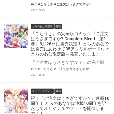
#koi
#ごちうさ
#ご注文はうさぎですか?
2022.09.15
とらのあな限定版
書籍
『ごちうさ』の完全版コミック『ご注文
はうさぎですか? Complete Blend 第1
巻』8月26日に発売決定！ とらのあなで
は発売にあわせてB5アクリルボード付き
とらのあな限定版を発売いたします！
『ご注文はうさぎですか？』の完全版コミックスが刊行開始! 『ごちうさ』の完全版コミック『ご注文はうさぎですか? Complete Blend 第1巻』8月26日に発売決定！ カバーイラストは新規描き下ろし。雑誌連載時のカラーページは、カラーのまま掲載される完全版は永久保存ものです！ とらのあなでは本作の発売を記念して「B5アクリルボード」付きとらのあな限定版を実施いたします！ とらのあな限定版は数量限定ですのでお見逃しなくっ！！
#koi
#ごちうさ
#ご注文はうさぎですか?
2021.08.06
フェア・イベント
書籍
祝！『ご注文はうさぎですか？』連載10
周年！ とらのあなでは連載10周年を記
念してオリジナルのフェアを開催しま
す！！