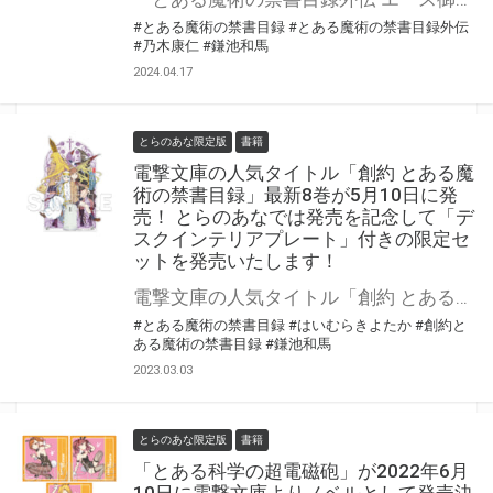
#とある魔術の禁書目録
#とある魔術の禁書目録外伝
#乃木康仁
#鎌池和馬
2024.04.17
とらのあな限定版
書籍
電撃文庫の人気タイトル「創約 とある魔
術の禁書目録」最新8巻が5月10日に発
売！ とらのあなでは発売を記念して「デ
スクインテリアプレート」付きの限定セ
ットを発売いたします！
電撃文庫の人気タイトル「創約 とある魔術の禁書目録」最新8巻が5月10日に発売！ とらのあなでは発売を記念して「デスクインテリアプレート」付きの限定セットを発売いたします！ とらのあな限定版の数は限られていますので是非お早めにお求めください！
#とある魔術の禁書目録
#はいむらきよたか
#創約と
ある魔術の禁書目録
#鎌池和馬
2023.03.03
とらのあな限定版
書籍
「とある科学の超電磁砲」が2022年6月
10日に電撃文庫よりノベルとして発売決