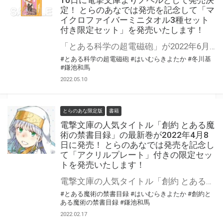
定！ とらのあなでは発売を記念して「マ
イクロファイバーミニタオル3種セット
付き限定セット」を発売いたします！
「とある科学の超電磁砲」が2022年6月10日に電撃文庫よりノベルとして発売決定！ とらのあなでは発売を記念して「マイクロファイバーミニタオル3種セット付き限定セット」を発売いたします！ 是非この機会にお買い求めください！
#とある科学の超電磁砲
#はいむらきよたか
#冬川基
#鎌池和馬
2022.05.10
とらのあな限定版
書籍
電撃文庫の人気タイトル「創約 とある魔
術の禁書目録」の最新巻が2022年4月8
日に発売！ とらのあなでは発売を記念し
て「アクリルプレート」付きの限定セッ
トを発売いたします！
電撃文庫の人気タイトル「創約 とある魔術の禁書目録」最新巻が2022年4月8日(金)に発売！ とらのあなでは発売を記念して「アクリルプレート付き限定セット」を発売いたします。 是非この機会にお買い求めください！
#とある魔術の禁書目録
#はいむらきよたか
#創約と
ある魔術の禁書目録
#鎌池和馬
2022.02.17