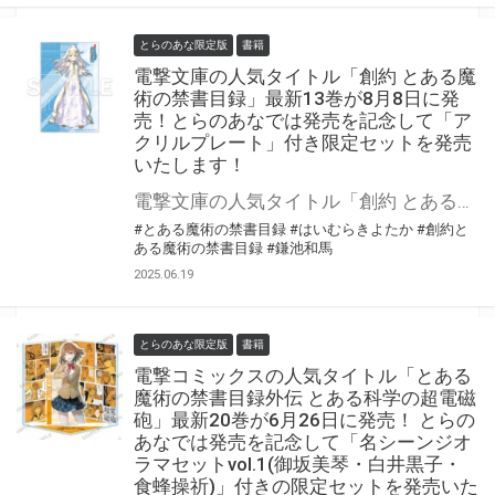
とらのあな限定版
書籍
電撃文庫の人気タイトル「創約 とある魔
術の禁書目録」最新13巻が8月8日に発
売！とらのあなでは発売を記念して「ア
クリルプレート」付き限定セットを発売
いたします！
電撃文庫の人気タイトル「創約 とある魔術の禁書目録」最新13巻が8月8日（金）に発売！ とらのあなでは発売を記念して「アクリルプレート」付き限定セットを発売いたします。 とらのあな限定版は数量限定となりますので是非お早めにお求めください！
#とある魔術の禁書目録
#はいむらきよたか
#創約と
ある魔術の禁書目録
#鎌池和馬
2025.06.19
とらのあな限定版
書籍
電撃コミックスの人気タイトル「とある
魔術の禁書目録外伝 とある科学の超電磁
砲」最新20巻が6月26日に発売！ とらの
あなでは発売を記念して「名シーンジオ
ラマセットvol.1(御坂美琴・白井黒子・
食蜂操祈)」付きの限定セットを発売いた