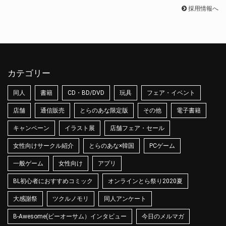
採用情報へ
カテゴリー
同人
書籍
CD・BD/DVD
玩具
フェア・イベント
店舗
通信販売
とらのあな限定版
その他
電子書籍
キャンペーン
イラスト展
店舗フェア・セール
女性向けサークル紹介
とらのあな×韓国
PCゲーム
一般ゲーム
女性向け
アプリ
BL初心者におすすめコミック
オンラインとら祭り2020夏
大感謝祭
ツクルノモリ
同人アンケート
B-Awesome(ビーオーサム）インタビュー
今日のメルマガ