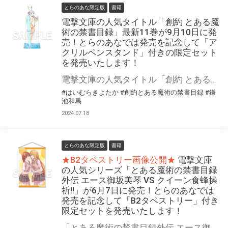
とらのあな限定版
書籍
電撃文庫の人気タイトル「創約 とある魔
術の禁書目録」最新11巻が9月10日に発
売！とらのあなでは発売を記念して「ア
クリルペンスタンド」付きの限定セット
を発売いたします！
電撃文庫の人気タイトル「創約 とある魔術の禁書目録」最新11巻が9月10日に発売！ とらのあなでは発売を記念して「アクリルペンスタンド」付きの限定セットを発売いたします！ 限定セットの数は限られていますので是非お早めにお求めください！
#はいむらきよたか
#創約とある魔術の禁書目録
#鎌
池和馬
2024.07.18
とらのあな限定版
書籍
★B2タペストリー画像公開★
電撃文庫
の人気シリーズ「とある魔術の禁書目録
外伝 エース御坂美琴 VS クイーン食蜂操
祈!!」が6月7日に発売！とらのあなでは
発売を記念して「B2タペストリー」付き
限定セットを発売いたします！
「とある魔術の禁書目録外伝 エース御坂美琴 VS クイーン食蜂操祈!!」が6月7日（金）に発売！ とらのあなでは発売を記念して「B2タペストリー」付き限定セットを発売いたします。 限定セットは数量限定となりますので是非お早めにお求めください！