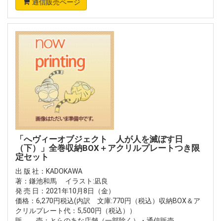
通信販売ページ
「へヴィーオブジェクト 人が人を滅ぼす日
（下）」全巻収納BOX＋アクリルプレートつき限
定セット
出 版 社：KADOKAWA
著：鎌池和馬 イラスト:凪良
発 売 日：2021年10月8日（金）
価格：6,270円税込(内訳 文庫:770円（税込）収納BOX＆ア
クリルプレート代：5,500円（税込））
販 売：とらのあな店舗（一部除く）・通信販売