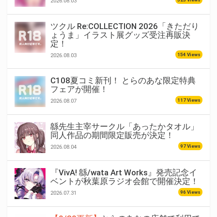
2026.08.03
ツクル Re:COLLECTION 2026「きただり
ょうま」イラスト展グッズ受注再販決
定！
154 Views
2026.08.03
C108夏コミ新刊！ とらのあな限定特典
フェアが開催！
117 Views
2026.08.07
緜先生主宰サークル「あったかタオル」
同人作品の期間限定販売が決定！
97 Views
2026.08.04
『VivA! 緜/wata Art Works』発売記念イ
ベントが秋葉原ラジオ会館で開催決定！
96 Views
2026.07.31