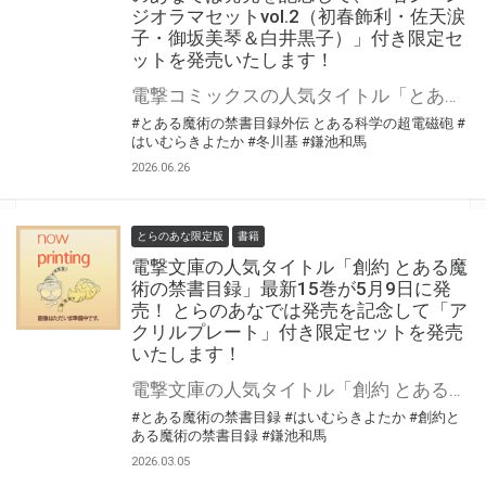
ジオラマセットvol.2（初春飾利・佐天涙
子・御坂美琴＆白井黒子）」付き限定セ
ットを発売いたします！
電撃コミックスの人気タイトル「とある魔術の禁書目録外伝 とある科学の超電磁砲」最新21巻が10月27日（火）に発売！ とらのあなでは発売を記念して、「名シーンジオラマセットvol.2（初春飾利・佐天涙子・御坂美琴＆白井黒子）」付き限定セットを発売いたします！ 今回は、同時発売の特装版のみの限定セットです！ 限定セットの数は限られていますので是非お早めにお求めください！
#とある魔術の禁書目録外伝 とある科学の超電磁砲
#
はいむらきよたか
#冬川基
#鎌池和馬
2026.06.26
とらのあな限定版
書籍
電撃文庫の人気タイトル「創約 とある魔
術の禁書目録」最新15巻が5月9日に発
売！ とらのあなでは発売を記念して「ア
クリルプレート」付き限定セットを発売
いたします！
電撃文庫の人気タイトル「創約 とある魔術の禁書目録」最新15巻が5月9日（土）に発売！ とらのあなでは発売を記念して「アクリルプレート」付き限定セットを発売いたします。 とらのあな限定版は数量限定となりますので是非お早めにお求めください！
#とある魔術の禁書目録
#はいむらきよたか
#創約と
ある魔術の禁書目録
#鎌池和馬
2026.03.05