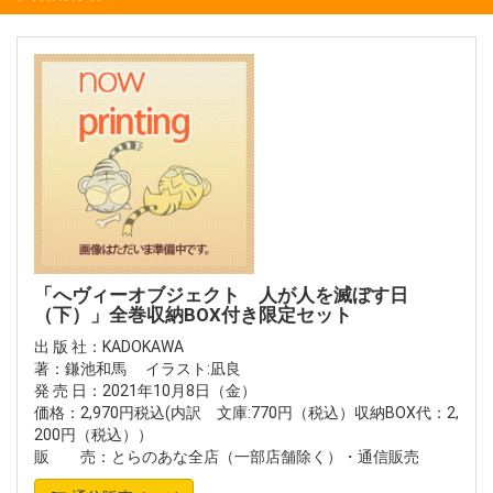
「へヴィーオブジェクト 人が人を滅ぼす日
（下）」全巻収納BOX付き限定セット
出 版 社：KADOKAWA
著：鎌池和馬 イラスト:凪良
発 売 日：2021年10月8日（金）
価格：2,970円税込(内訳 文庫:770円（税込）収納BOX代：2,
200円（税込））
販 売：とらのあな全店（一部店舗除く）・通信販売