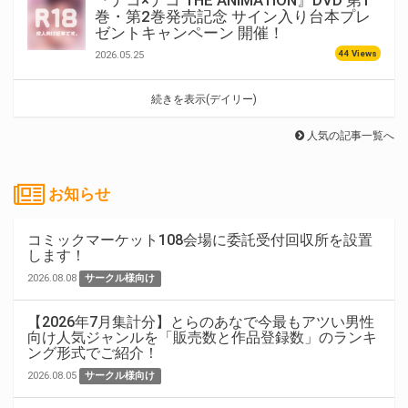
『デコ×デコ THE ANIMATION』DVD 第1
巻・第2巻発売記念 サイン入り台本プレ
ゼントキャンペーン 開催！
44 Views
2026.05.25
続きを表示(デイリー)
人気の記事一覧へ
お知らせ
コミックマーケット108会場に委託受付回収所を設置
します！
2026.08.08
サークル様向け
【2026年7月集計分】とらのあなで今最もアツい男性
向け人気ジャンルを「販売数と作品登録数」のランキ
ング形式でご紹介！
2026.08.05
サークル様向け