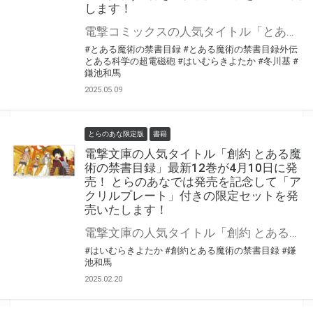
します！
電撃コミックスの人気タイトル「とある魔術の禁書目録外伝 とある科学の超電磁砲」最新20巻が6月26日（木）に発売！ とらのあなでは発売を記念して「名シーンジオラマセットvol.1(御坂美琴・白井黒子・食蜂操祈)」付きの限定セットを発売いたします！ とらのあな限定版の数は限られていますので是非お早めにお求めください！
#とある魔術の禁書目録
#とある魔術の禁書目録外伝
とある科学の超電磁砲
#はいむらきよたか
#冬川基
#
鎌池和馬
2025.05.09
とらのあな限定版
書籍
電撃文庫の人気タイトル「創約 とある魔
術の禁書目録」最新12巻が4月10日に発
売！ とらのあなでは発売を記念して「ア
クリルプレート」付きの限定セットを発
売いたします！
電撃文庫の人気タイトル「創約 とある魔術の禁書目録」最新12巻が4月10日（木）に発売！ とらのあなでは発売を記念して「アクリルプレート」付きの限定セットを発売いたします！ とらのあな限定版の数は限られていますので是非お早めにお求めください！
#はいむらきよたか
#創約とある魔術の禁書目録
#鎌
池和馬
2025.02.20