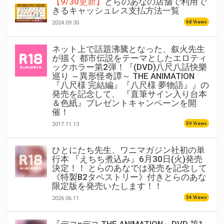
【9/30更新】
とらのあなの店舗で利用で
きるキャッシュレス支払方法一覧
68 Views
2024.09.30
ネット上で話題沸騰となった、叙火先生
が描く 都市伝説をテーマとしたエロティ
ックホラー第2弾！『(DVD)八尺八話快樂
巡り ～異形怪奇譚～ THE ANIMATION
『八尺様 完結編』『八尺様 夢物語』』の
発売を記念して、 『直筆サイン入り台本
＆色紙』プレゼントキャンペーンを開
催！
59 Views
2017.11.13
ひとにたち先生、ワニマガジン社初の単
行本 『えちち煮込み』6月30日(火)発売
決定！！ とらのあなでは発売を記念して
《特製B2タペストリー》付きとらのあな
限定版を発売いたします！！
54 Views
2026.06.11