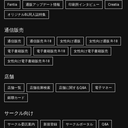
Fantia
通販アップデート情報
印刷所インタビュー
Creatia
オリジナルBL同人誌特集
通信販売
通信販売
通信販売 R-18
女性向け通販
女性向け通販 R-18
電子書籍販売
電子書籍販売 R-18
女性向け電子書籍販売
女性向け電子書籍販売 R-18
店舗
店舗一覧
店舗在庫検索
店舗に関するQ&A
電子マネー
銀聯カード
サークル向け
サークル委託案内
新規登録
サークルポータル
Q&A