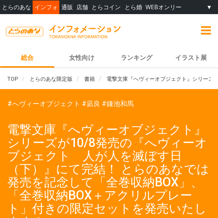
とらのあな
インフォ
通販
店舗
とらコイン
とら婚
WEBオンリー
▼
総合
女性向け
ランキング
イラスト展
TOP
とらのあな限定版
書籍
電撃文庫『へヴィーオブジェクト』シリーズが
#へヴィーオブジェクト
#凪良
#鎌池和馬
電撃文庫『へヴィーオブジェクト』
シリーズが10/8発売の『へヴィーオ
ブジェクト 人が人を滅ぼす日
（下）』にて完結！ とらのあなでは
発売を記念して「全巻収納BOX」、
「全巻収納BOX＋アクリルプレー
ト」付きの限定セットを発売いたし