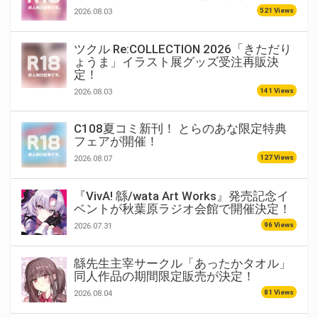
521 Views
2026.08.03
ツクル Re:COLLECTION 2026「きただり
ょうま」イラスト展グッズ受注再販決
定！
141 Views
2026.08.03
C108夏コミ新刊！ とらのあな限定特典
フェアが開催！
127 Views
2026.08.07
『VivA! 緜/wata Art Works』発売記念イ
ベントが秋葉原ラジオ会館で開催決定！
96 Views
2026.07.31
緜先生主宰サークル「あったかタオル」
同人作品の期間限定販売が決定！
81 Views
2026.08.04