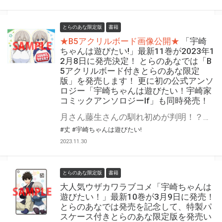
とらのあな限定版
書籍
★B5アクリルボード画像公開★
「宇崎
ちゃんは遊びたい!」最新11巻が2023年1
2月8日に発売決定！ とらのあなでは「B
5アクリルボード付きとらのあな限定
版」を発売します！ 更に初の公式アンソ
ロジー「宇崎ちゃんは遊びたい！宇崎家
コミックアンソロジーIf」も同時発売！
月さん藤生さんの馴れ初めが判明！？ウザカワドタバタラブコメ新展開好調！ 大人気のウザカワ系後輩とのドタバタラブコメ「宇崎ちゃんは遊びたい! 」最新11巻が2023年12月8日に発売。 とらのあなでは発売を記念して「B5アクリルボード付きとらのあな限定版」を発売いたします！ 更に同日発売で公式アンソロジー「宇崎ちゃんは遊びたい！宇崎家コミックアンソロジーIf」も発売決定！ 本編と公式アンソロジーを同時購入のお客様に特典をプレゼント！ 是非ともお早めにご予約ください！！
#丈
#宇崎ちゃんは遊びたい!
2023.11.30
とらのあな限定版
書籍
大人気ウザカワラブコメ「宇崎ちゃんは
遊びたい！」最新10巻が3月9日に発売！
とらのあなでは発売を記念して、特製パ
スケース付きとらのあな限定版を発売い