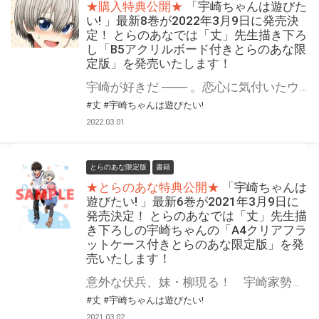
★購入特典公開★
「宇崎ちゃんは遊びた
い! 」最新8巻が2022年3月9日に発売決
定！ とらのあなでは「丈」先生描き下ろ
し「B5アクリルボード付きとらのあな限
定版」を発売いたします！
宇崎が好きだ ─── 。恋心に気付いたウザカワラブコメ、ネクストステージ！ 大人気のウザカワ系後輩とのドタバタラブコメ「宇崎ちゃんは遊びたい! 」最新8巻が2022年3月9日（水）に発売！ 8巻発売を記念して「B5アクリルボード付きとらのあな限定版」を発売いたします！ とらのあな限定版は限られておりますので予約を含め是非ともお早めにお求めください！！
#丈
#宇崎ちゃんは遊びたい!
2022.03.01
とらのあな限定版
書籍
★とらのあな特典公開★
「宇崎ちゃんは
遊びたい! 」最新6巻が2021年3月9日に
発売決定！ とらのあなでは「丈」先生描
き下ろしの宇崎ちゃんの「A4クリアフラ
ットケース付きとらのあな限定版」を発
売いたします！
意外な伏兵、妹・柳現る！ 宇崎家勢ぞろいでセンパイ攻略に――！？ 大人気のウザカワ系後輩とのドタバタラブコメ「宇崎ちゃんは遊びたい! 」最新6巻が2021年3月9日に発売！ とらのあなでは発売を記念して「丈」先生描き下ろしの宇崎ちゃんの「A4クリアフラットケース付きとらのあな限定版」を発売いたします！ とらのあな限定版は限られておりますので予約を含め是非ともお早めにお求めください！！
#丈
#宇崎ちゃんは遊びたい!
2021.03.02