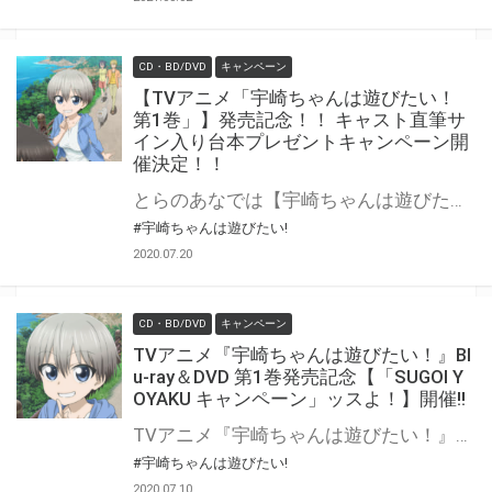
CD・BD/DVD
キャンペーン
【TVアニメ「宇崎ちゃんは遊びたい！
第1巻」】発売記念！！ キャスト直筆サ
イン入り台本プレゼントキャンペーン開
催決定！！
とらのあなでは【宇崎ちゃんは遊びたい！ 第1巻】の発売を記念して、 TVアニメ「宇崎ちゃんは遊びたい！」キャスト直筆サイン入り台本プレゼントキャンペーンを開催します！！ 対象商品をご購入された方に、応募抽選券をお渡し致します。 是非、奮ってご応募ください♪ 公式サイト
#宇崎ちゃんは遊びたい!
2020.07.20
CD・BD/DVD
キャンペーン
TVアニメ『宇崎ちゃんは遊びたい！』Bl
u-ray＆DVD 第1巻発売記念【「SUGOI Y
OYAKU キャンペーン」ッスよ！】開催!!
TVアニメ『宇崎ちゃんは遊びたい！』Blu-ray＆DVD 第1巻（宇崎ちゃん腕枕抱き枕カバー「SUGOI BABUMI」付き限定版Blu-ray、通常版Blu-ray/DVDいずれか）を対象店舗にてご予約いただくと、先着で「原作者・丈描き下ろし“SUGOI DEKAI”A1クリアポスター」が発売日にプレゼントされるッス！数量限定なので、先輩、いますぐ予約しに行くッスよ！！ 是非とも、とらのあな対象店舗でご予約ください♪ 公式サイト
#宇崎ちゃんは遊びたい!
2020.07.10