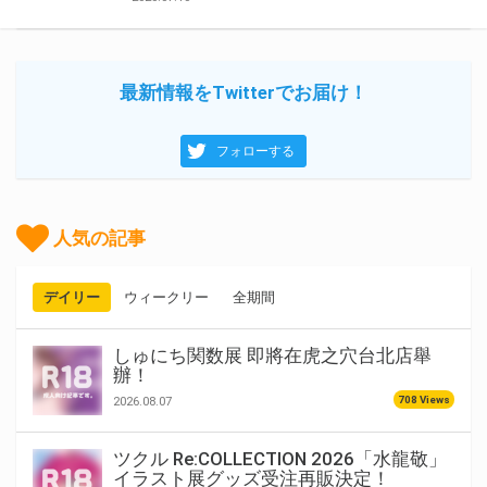
最新情報をTwitterでお届け！
フォローする
人気の記事
デイリー
ウィークリー
全期間
しゅにち関数展 即將在虎之穴台北店舉
辦！
708 Views
2026.08.07
ツクル Re:COLLECTION 2026「水龍敬」
イラスト展グッズ受注再販決定！