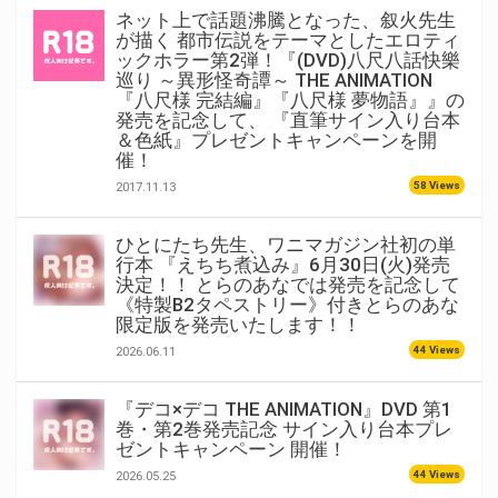
ネット上で話題沸騰となった、叙火先生
が描く 都市伝説をテーマとしたエロティ
ックホラー第2弾！『(DVD)八尺八話快樂
巡り ～異形怪奇譚～ THE ANIMATION
『八尺様 完結編』『八尺様 夢物語』』の
発売を記念して、 『直筆サイン入り台本
＆色紙』プレゼントキャンペーンを開
催！
58 Views
2017.11.13
ひとにたち先生、ワニマガジン社初の単
行本 『えちち煮込み』6月30日(火)発売
決定！！ とらのあなでは発売を記念して
《特製B2タペストリー》付きとらのあな
限定版を発売いたします！！
44 Views
2026.06.11
『デコ×デコ THE ANIMATION』DVD 第1
巻・第2巻発売記念 サイン入り台本プレ
ゼントキャンペーン 開催！
44 Views
2026.05.25