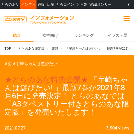
とらのあな
インフォ
通販
店舗
とらコイン
とら婚
WEBオンリー
▼
総合
女性向け
ランキング
イラスト展
TOP
とらのあな限定版
書籍
「宇崎ちゃんは遊びたい! 」最新7巻が202
#丈
#宇崎ちゃんは遊びたい!
★とらのあな特典公開★
「宇崎ちゃ
んは遊びたい! 」最新7巻が2021年8
月6日に発売決定！ とらのあなでは
「A3タペストリー付きとらのあな限
定版」を発売いたします！
2021.07.27
3,904
Views