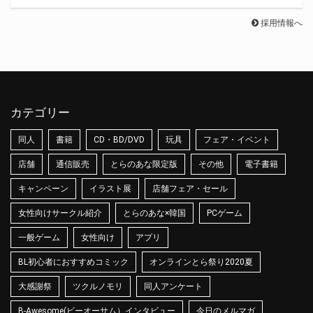
採用情報へ
カテゴリー
同人
書籍
CD・BD/DVD
玩具
フェア・イベント
店舗
通信販売
とらのあな限定版
その他
電子書籍
キャンペーン
イラスト展
店舗フェア・セール
女性向けサークル紹介
とらのあな×韓国
PCゲーム
一般ゲーム
女性向け
アプリ
BL初心者におすすめコミック
オンラインとら祭り2020夏
大感謝祭
ツクルノモリ
同人アンケート
B-Awesome(ビーオーサム）インタビュー
今日のメルマガ