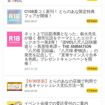
C108夏コミ新刊！ とらのあな限定特典
フェアが開催！
83 Views
2026.08.07
ネット上で話題沸騰となった、叙火先生
が描く 都市伝説をテーマとしたエロティ
ックホラー第2弾！『(DVD)八尺八話快樂
巡り ～異形怪奇譚～ THE ANIMATION
『八尺様 完結編』『八尺様 夢物語』』の
発売を記念して、 『直筆サイン入り台本
＆色紙』プレゼントキャンペーンを開
催！
73 Views
2017.11.13
【9/30更新】
とらのあなの店舗で利用で
きるキャッシュレス支払方法一覧
67 Views
2024.09.30
イベント会場での委託受付のご案内