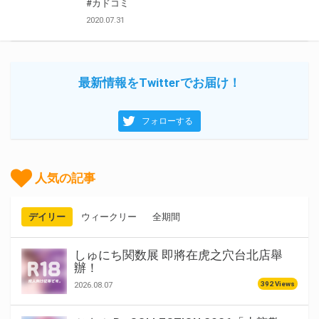
#カドコミ
2020.07.31
最新情報をTwitterでお届け！
フォローする
人気の記事
デイリー
ウィークリー
全期間
しゅにち関数展 即將在虎之穴台北店舉
辦！
392 Views
2026.08.07