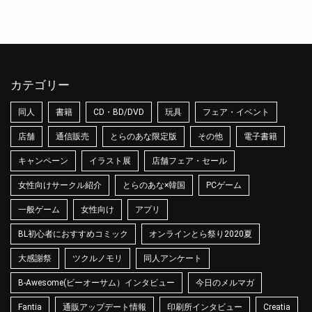
カテゴリー
同人
書籍
CD・BD/DVD
玩具
フェア・イベント
店舗
通信販売
とらのあな限定版
その他
電子書籍
キャンペーン
イラスト展
店舗フェア・セール
女性向けサークル紹介
とらのあな×韓国
PCゲーム
一般ゲーム
女性向け
アプリ
BL初心者におすすめコミック
オンラインとら祭り2020夏
大感謝祭
ツクルノモリ
同人アンケート
B-Awesome(ビーオーサム）インタビュー
今日のメルマガ
Fantia
通販アップデート情報
印刷所インタビュー
Creatia