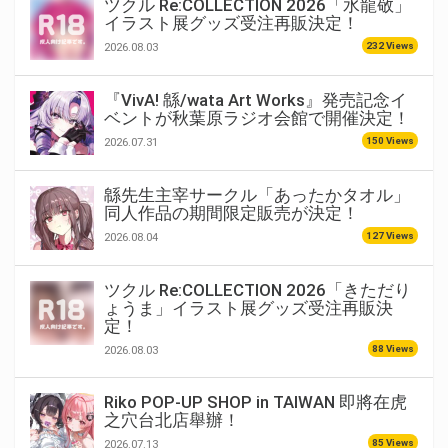
ツクル Re:COLLECTION 2026「水龍敬」
イラスト展グッズ受注再販決定！
232 Views
2026.08.03
『VivA! 緜/wata Art Works』発売記念イ
ベントが秋葉原ラジオ会館で開催決定！
150 Views
2026.07.31
緜先生主宰サークル「あったかタオル」
同人作品の期間限定販売が決定！
127 Views
2026.08.04
ツクル Re:COLLECTION 2026「きただり
ょうま」イラスト展グッズ受注再販決
定！
88 Views
2026.08.03
Riko POP-UP SHOP in TAIWAN 即將在虎
之穴台北店舉辦！
85 Views
2026.07.13