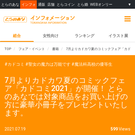
とらのあな
インフォ
通販
店舗
とらコイン
とら婚
WEBオンリー
▼
総合
女性向け
ランキング
イラスト展
TOP
フェア・イベント
書籍
7月よりカドカワ夏のコミックフェア「カドコ
#カドコミ
#聖女の魔力は万能です
#魔法科高校の優等生
7月よりカドカワ夏のコミックフェ
ア「カドコミ2021」が開催！ とら
のあなでは対象商品をお買い上げの
方に豪華小冊子をプレゼントいたし
ます。
2021.07.19
599
Views