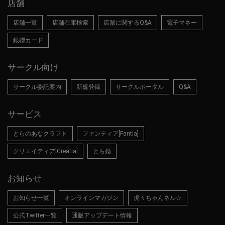
店舗
店舗一覧
店舗在庫検索
店舗に関するQ&A
電子マネー
銀聯カード
サークル向け
サークル委託案内
新規登録
サークルポータル
Q&A
サービス
とらのあなクラフト
ファンティア[Fantia]
クリエイティア[Creatia]
とら婚
お知らせ
お知らせ一覧
オンラインマガジン
虎々ちゃんネル☆
公式Twitter一覧
通販アップデート情報