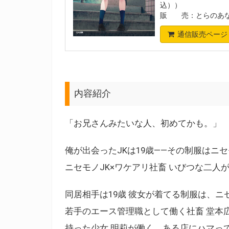
込））
販 売：とらのあな
通信販売ページ
内容紹介
「お兄さんみたいな人、初めてかも。」
俺が出会ったJKは19歳――その制服はニ
ニセモノJK×ワケアリ社畜 いびつな二人
同居相手は19歳 彼女が着てる制服は、ニ
若手のエース管理職として働く社畜 堂本
持った少女 明莉が働く、ある店にハマっ