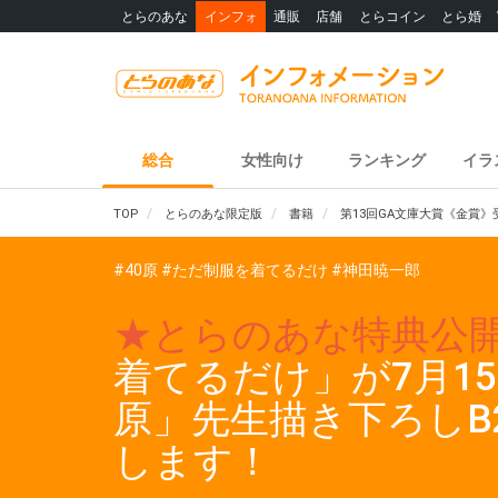
とらのあな
インフォ
通販
店舗
とらコイン
とら婚
総合
女性向け
ランキング
イラ
TOP
とらのあな限定版
書籍
第13回GA文庫大賞《金賞
#40原
#ただ制服を着てるだけ
#神田暁一郎
★とらのあな特典公
着てるだけ」が7月1
原」先生描き下ろし
します！