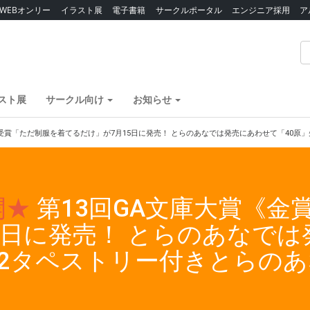
WEBオンリー
イラスト展
電子書籍
サークルポータル
エンジニア採用
ア
スト展
サークル向け
お知らせ
》受賞「ただ制服を着てるだけ」が7月15日に発売！ とらのあなでは発売にあわせて「40
開★
第13回GA文庫大賞《金
5日に発売！ とらのあなでは
B2タペストリー付きとらの