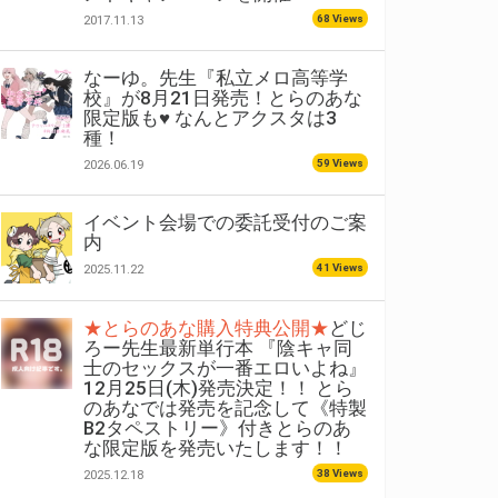
68 Views
2017.11.13
なーゆ。先生『私立メロ高等学
校』が8月21日発売！とらのあな
限定版も♥ なんとアクスタは3
種！
59 Views
2026.06.19
イベント会場での委託受付のご案
内
41 Views
2025.11.22
★とらのあな購入特典公開★
どじ
ろー先生最新単行本 『陰キャ同
士のセックスが一番エロいよね』
12月25日(木)発売決定！！ とら
のあなでは発売を記念して《特製
B2タペストリー》付きとらのあ
な限定版を発売いたします！！
38 Views
2025.12.18