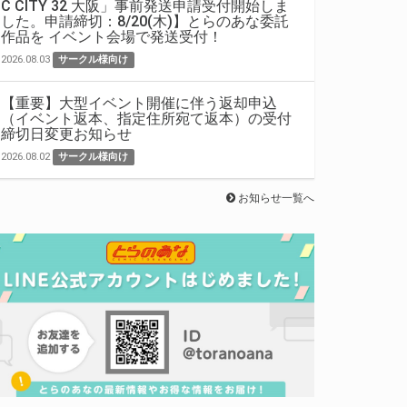
C CITY 32 大阪」事前発送申請受付開始しま
した。申請締切：8/20(木)】とらのあな委託
作品を イベント会場で発送受付！
2026.08.03
サークル様向け
【重要】大型イベント開催に伴う返却申込
（イベント返本、指定住所宛て返本）の受付
締切日変更お知らせ
2026.08.02
サークル様向け
お知らせ一覧へ