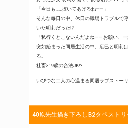
「今日も……抜いてあげるね――」
そんな毎日の中、休日の職場トラブルで
いた明莉だった!?
「私行くとこないんだよね―― お願い、一緒
突如始まった同居生活の中、広巳と明莉
る。
社畜×19歳の合法JK!?
いびつな二人の心温まる同居ラブストー
40原先生描き下ろしB2タペスト