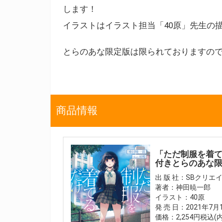
します！
イラストはイラスト担当「40原」先生の
とらのあな限定版は限られておりますの
商品情報
「ただ制服を着て
付きとらのあな
出 版 社：SBクリエ
著者：神田暁一郎
イラスト：40原
発 売 日：2021年7
価格：2,254円税込