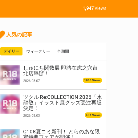
1,947
Views
人気の記事
デイリー
ウィークリー
全期間
しゅにち関数展 即將在虎之穴台
北店舉辦！
1066 Views
2026.08.07
ツクル Re:COLLECTION 2026「水
龍敬」イラスト展グッズ受注再販
決定！
431 Views
2026.08.03
C108夏コミ新刊！ とらのあな限
定特典フェアが開催！