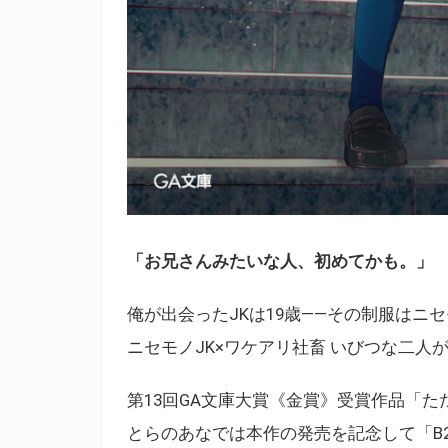
「お兄さんみたいな人、初めてかも。」
俺が出会ったJKは19歳――その制服はニ
ニセモノJK×ワケアリ社畜 いびつな二人
第13回GA文庫大賞《金賞》受賞作品「た
とらのあなでは本作の発売を記念して「B