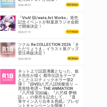
193 Views
2026.08.07
『VivA! 緜/wata Art Works』発売
記念イベントが秋葉原ラジオ会館
で開催決定！
111 Views
2026.07.31
ツクル Re:COLLECTION 2026「き
ただりょうま」イラスト展グッズ
受注再販決定！
96 Views
2026.08.03
ネット上で話題沸騰となった、叙
火先生が描く 都市伝説をテーマ
としたエロティックホラー第2
弾！『(DVD)八尺八話快樂巡り ～
異形怪奇譚～ THE ANIMATION
『八尺様 完結編』『八尺様 夢物
語』』の発売を記念して、 『直
筆サイン入り台本＆色紙』プレゼ
ントキャンペーンを開催！