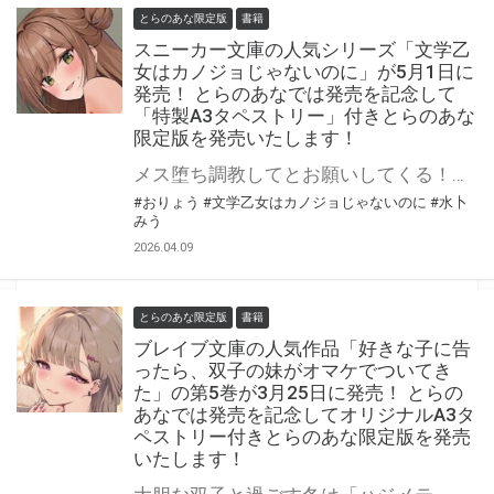
とらのあな限定版
書籍
スニーカー文庫の人気シリーズ「文学乙
女はカノジョじゃないのに」が5月1日に
発売！ とらのあなでは発売を記念して
「特製A3タペストリー」付きとらのあな
限定版を発売いたします！
メス堕ち調教してとお願いしてくる！？ ちょっぴりエッチな青春ラブコメ「カノジョじゃないのに」 シリーズ第2弾！ 「文学乙女はカノジョじゃないのに」が5月1日（金）に発売！ とらのあなでは発売を記念して「特製A3タペストリー」付きとらのあな限定版を発売いたします。 とらのあな限定版は数量限定となりますので是非お早めにお求めください！
#おりょう
#文学乙女はカノジョじゃないのに
#水卜
みう
2026.04.09
とらのあな限定版
書籍
ブレイブ文庫の人気作品「好きな子に告
ったら、双子の妹がオマケでついてき
た」の第5巻が3月25日に発売！ とらの
あなでは発売を記念してオリジナルA3タ
ペストリー付きとらのあな限定版を発売
いたします！