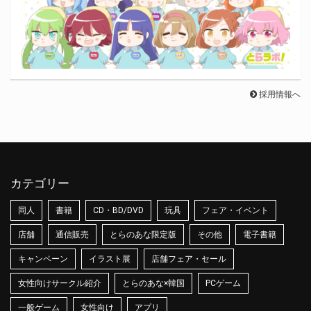
採用情報へ
カテゴリー
同人
書籍
CD・BD/DVD
玩具
フェア・イベント
店舗
通信販売
とらのあな限定版
その他
電子書籍
キャンペーン
イラスト展
店舗フェア・セール
女性向けサークル紹介
とらのあな×韓国
PCゲーム
一般ゲーム
女性向け
アプリ