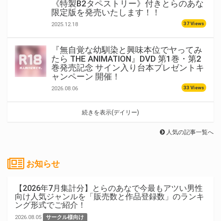
《特製B2タペストリー》付きとらのあな
限定版を発売いたします！！
37 Views
2025.12.18
『無自覚な幼馴染と興味本位でヤってみ
たら THE ANIMATION』DVD 第1巻・第2
巻発売記念 サイン入り台本プレゼントキ
ャンペーン 開催！
33 Views
2026.08.06
続きを表示(デイリー)
人気の記事一覧へ
お知らせ
【2026年7月集計分】とらのあなで今最もアツい男性
向け人気ジャンルを「販売数と作品登録数」のランキ
ング形式でご紹介！
2026.08.05
サークル様向け