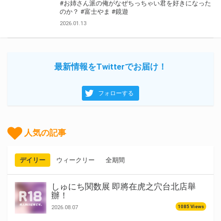
#お姉さん派の俺がなぜちっちゃい君を好きになった
のか？
#富士やま
#鏡遊
2026.01.13
最新情報をTwitterでお届け！
フォローする
人気の記事
デイリー
ウィークリー
全期間
しゅにち関数展 即將在虎之穴台北店舉
辦！
1085 Views
2026.08.07