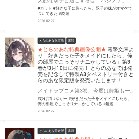
大胆な双子と過ごす冬は「ハジメテ」だらけ!! 「好きな子に告ったら、双子の妹がオマケでついてきた」の第5巻が3月25日(水)に発売！ とらのあなでは発売を記念して「オリジナルA3タペストリー」付きとらのあな限定版を発売いたします。 イラストは5巻収録イラストの別Verです！ とらのあな限定版は数量限定となりますので是非お早めにお求めください！
#カット
#好きな子に告ったら、双子の妹がオマケで
ついてきた
#鏡遊
2026.02.27
とらのあな限定版
書籍
★とらのあな特典画像公開★
電撃文庫よ
り「好きだった子をメイドにしたら、俺
の部屋でこっそりナニかしている」第3
巻が3月10日に発売！ とらのあなでは発
売を記念して特製A3タペストリー付きと
らのあな限定版を発売いたします！
メイドラブコメ第3巻、今度は舞姫も一肌脱ぐ!?(色んな意味で) 電撃文庫より 『好きだった子をメイドにしたら、俺の部屋でこっそりナニかしている』第3巻が3月10日(火)に発売！ とらのあなでは発売を記念して「特製A3タペストリー付き」とらのあな限定版を発売いたします。 とらのあな限定版の数は限られていますので是非お早めにお求めください！
#ひげ猫
#ゆがー
#好きだった子をメイドにしたら、
俺の部屋でこっそりナニかしている
#鏡遊
2026.02.27
とらのあな限定版
書籍