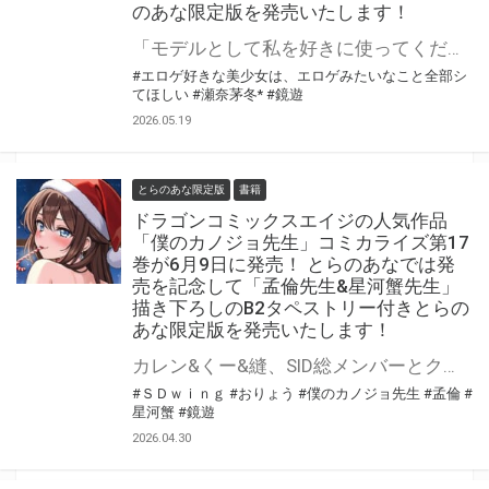
のあな限定版を発売いたします！
「モデルとして私を好きに使ってください。あなたの言うこと、なんでも聞きますから」 GA文庫より 『エロゲ好きな美少女は、エロゲみたいなこと全部シてほしい』が7月15日(水)頃に発売！ とらのあなでは発売を記念して「特製A3タペストリー付き」とらのあな限定版を発売いたします。 とらのあな限定版の数は限られていますので是非お早めにお求めください！
#エロゲ好きな美少女は、エロゲみたいなこと全部シ
てほしい
#瀬奈茅冬*
#鏡遊
2026.05.19
とらのあな限定版
書籍
ドラゴンコミックスエイジの人気作品
「僕のカノジョ先生」コミカライズ第17
巻が6月9日に発売！ とらのあなでは発
売を記念して「孟倫先生&星河蟹先生」
描き下ろしのB2タペストリー付きとらの
あな限定版を発売いたします！
カレン&くー&縫、SID総メンバーとクリスマストリプルデート!? 「僕のカノジョ先生」第17巻が6月9日（火）に発売！ とらのあなでは発売を記念して「描き下ろしB2タペストリー」付きとらのあな限定版を発売いたします。 イラストは「孟倫先生&星河蟹先生」先生の描き下ろしです♪ とらのあな限定版は数量限定となりますので是非お早めにお求めください！
#ＳＤｗｉｎｇ
#おりょう
#僕のカノジョ先生
#孟倫
#
星河蟹
#鏡遊
2026.04.30