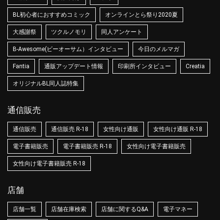
BL初心者におすすめコミック
オンラインとら祭り2020夏
大感謝祭
ツクルノモリ
同人アンケート
B-Awesome(ビーオーサム）インタビュー
今日のメルマガ
Fantia
通販アップデート情報
印刷所インタビュー
Creatia
オリジナルBL同人誌特集
通信販売
通信販売
通信販売 R-18
女性向け通販
女性向け通販 R-18
電子書籍販売
電子書籍販売 R-18
女性向け電子書籍販売
女性向け電子書籍販売 R-18
店舗
店舗一覧
店舗在庫検索
店舗に関するQ&A
電子マネー