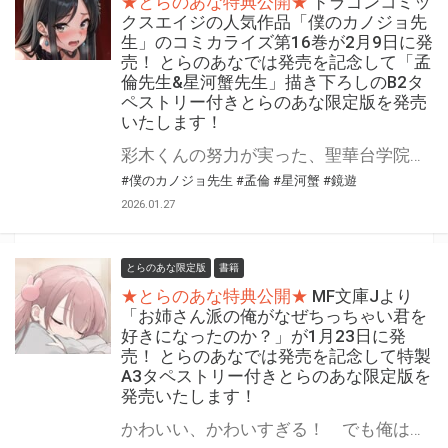
★とらのあな特典公開★
ドラゴンコミッ
クスエイジの人気作品「僕のカノジョ先
生」のコミカライズ第16巻が2月9日に発
売！ とらのあなでは発売を記念して「孟
倫先生&星河蟹先生」描き下ろしのB2タ
ペストリー付きとらのあな限定版を発売
いたします！
彩木くんの努力が実った、聖華台学院の文化祭がはじまる――！ 「僕のカノジョ先生」の第16巻が2月9日（月）に発売！ とらのあなでは発売を記念して「描き下ろしB2タペストリー」付きとらのあな限定版を発売いたします。 イラストは「孟倫先生&星河蟹先生」先生の描き下ろしイラストです！ とらのあな限定版は数量限定となりますので是非お早めにお求めください！
#僕のカノジョ先生
#孟倫
#星河蟹
#鏡遊
2026.01.27
とらのあな限定版
書籍
★とらのあな特典公開★
MF文庫Jより
「お姉さん派の俺がなぜちっちゃい君を
好きになったのか？」が1月23日に発
売！ とらのあなでは発売を記念して特製
A3タペストリー付きとらのあな限定版を
発売いたします！
かわいい、かわいすぎる！ でも俺は背の高いお姉さんが好きなんだ……！ MF文庫Jより 『お姉さん派の俺がなぜちっちゃい君を好きになったのか？』が1月23日(金)に発売！ とらのあなでは発売を記念して「特製A3タペストリー付き」とらのあな限定版を発売いたします。 とらのあな限定版の数は限られていますので是非お早めにお求めください！