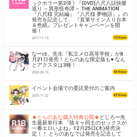
ックホラー第2弾！『(DVD)八尺八話快樂
巡り ～異形怪奇譚～ THE ANIMATION
『八尺様 完結編』『八尺様 夢物語』』の
発売を記念して、 『直筆サイン入り台本
＆色紙』プレゼントキャンペーンを開
催！
72 Views
2017.11.13
なーゆ。先生『私立メロ高等学校』が8
月21日発売！とらのあな限定版も♥ なん
とアクスタは3種！
58 Views
2026.06.19
イベント会場での委託受付のご案内
40 Views
2025.11.22
★とらのあな購入特典公開★
どじろー先
生最新単行本 『陰キャ同士のセックスが
一番エロいよね』12月25日(木)発売決
定！！ とらのあなでは発売を記念して