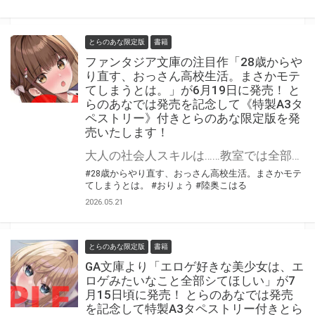
とらのあな限定版
書籍
ファンタジア文庫の注目作「28歳からや
り直す、おっさん高校生活。まさかモテ
てしまうとは。」が6月19日に発売！ と
らのあなでは発売を記念して《特製A3タ
ペストリー》付きとらのあな限定版を発
売いたします！
大人の社会人スキルは……教室では全部チートで頼られまくり!? 「28歳からやり直す、おっさん高校生活。まさかモテてしまうとは。」が6月19日(金)に発売！ とらのあなでは発売を記念して「特製A3タペストリー」付きとらのあな限定版を発売いたします。 とらのあな限定版は数量限定となりますので是非お早めにお求めください！
#28歳からやり直す、おっさん高校生活。まさかモテ
てしまうとは。
#おりょう
#陸奥こはる
2026.05.21
とらのあな限定版
書籍
GA文庫より「エロゲ好きな美少女は、エ
ロゲみたいなこと全部シてほしい」が7
月15日頃に発売！ とらのあなでは発売
を記念して特製A3タペストリー付きとら