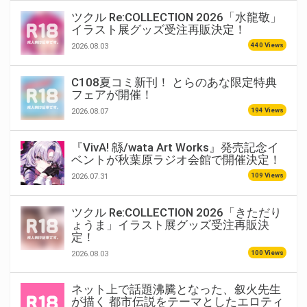
ツクル Re:COLLECTION 2026「水龍敬」
イラスト展グッズ受注再販決定！
440 Views
2026.08.03
C108夏コミ新刊！ とらのあな限定特典
フェアが開催！
194 Views
2026.08.07
『VivA! 緜/wata Art Works』発売記念イ
ベントが秋葉原ラジオ会館で開催決定！
109 Views
2026.07.31
ツクル Re:COLLECTION 2026「きただり
ょうま」イラスト展グッズ受注再販決
定！
100 Views
2026.08.03
ネット上で話題沸騰となった、叙火先生
が描く 都市伝説をテーマとしたエロティ