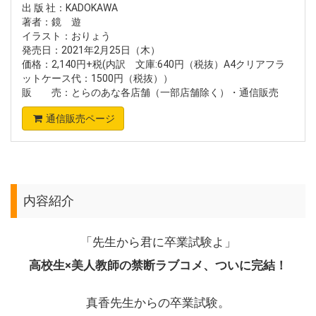
出 版 社：KADOKAWA
著者：鏡 遊
イラスト：おりょう
発売日：2021年2月25日（木）
価格：2,140円+税(内訳 文庫:640円（税抜）A4クリアフラ
ットケース代：1500円（税抜））
販 売：とらのあな各店舗（一部店舗除く）・通信販売
通信販売ページ
内容紹介
「先生から君に卒業試験よ」
高校生×美人教師の禁断ラブコメ、ついに完結！
真香先生からの卒業試験。