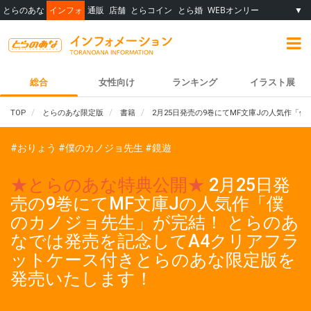
とらのあな
インフォ
通販
店舗
とらコイン
とら婚
WEBオンリー
▼
総合
女性向け
ランキング
イラスト展
TOP
とらのあな限定版
書籍
2月25日発売の9巻にてMF文庫Jの人気作
#おりょう
#僕のカノジョ先生
#鏡遊
★とらのあな特典公開★
2月25日発
売の9巻にてMF文庫Jの人気作「僕
のカノジョ先生」が完結！ とらのあ
なでは発売を記念してA4クリアフラ
ットケース付きとらのあな限定版を
発売いたします！