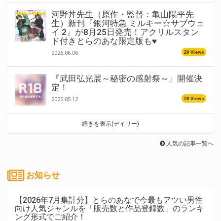
河野丼先生（原作・監督：亀山陽平先
生）新刊『銀河特急 ミルキー☆サブウェ
イ 2』が8月25日発売！アクリルスタン
ド付きとらのあな限定版も♥
29 Views
2026.06.06
『武田弘光展～秘密の感射祭～』開催決
定！
28 Views
2025.05.12
続きを表示(デイリー)
人気の記事一覧へ
お知らせ
【2026年7月集計分】とらのあなで今最もアツい男性
向け人気ジャンルを「販売数と作品登録数」のランキ
ング形式でご紹介！