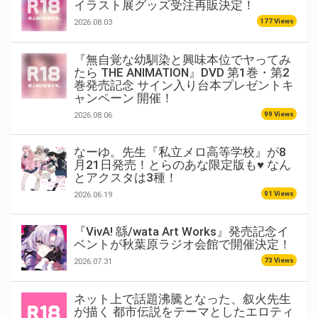
イラスト展グッズ受注再販決定！
177 Views
2026.08.03
『無自覚な幼馴染と興味本位でヤってみ
たら THE ANIMATION』DVD 第1巻・第2
巻発売記念 サイン入り台本プレゼントキ
ャンペーン 開催！
99 Views
2026.08.06
なーゆ。先生『私立メロ高等学校』が8
月21日発売！とらのあな限定版も♥ なん
とアクスタは3種！
91 Views
2026.06.19
『VivA! 緜/wata Art Works』発売記念イ
ベントが秋葉原ラジオ会館で開催決定！
73 Views
2026.07.31
ネット上で話題沸騰となった、叙火先生
が描く 都市伝説をテーマとしたエロティ