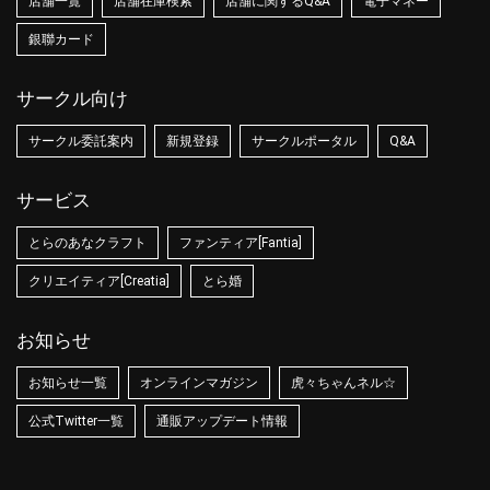
店舗一覧
店舗在庫検索
店舗に関するQ&A
電子マネー
銀聯カード
サークル向け
サークル委託案内
新規登録
サークルポータル
Q&A
サービス
とらのあなクラフト
ファンティア[Fantia]
クリエイティア[Creatia]
とら婚
お知らせ
お知らせ一覧
オンラインマガジン
虎々ちゃんネル☆
公式Twitter一覧
通販アップデート情報