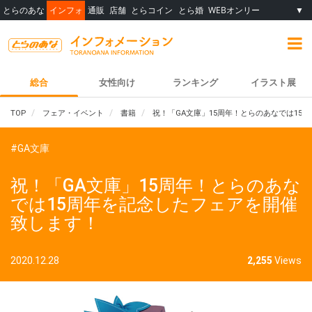
とらのあな
インフォ
通販
店舗
とらコイン
とら婚
WEBオンリー
▼
総合
女性向け
ランキング
イラスト展
TOP
フェア・イベント
書籍
祝！「GA文庫」15周年！とらのあなでは15
#GA文庫
祝！「GA文庫」15周年！とらのあな
では15周年を記念したフェアを開催
致します！
2020.12.28
2,255
Views