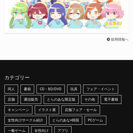
採用情報へ
カテゴリー
同人
書籍
CD・BD/DVD
玩具
フェア・イベント
店舗
通信販売
とらのあな限定版
その他
電子書籍
キャンペーン
イラスト展
店舗フェア・セール
女性向けサークル紹介
とらのあな×韓国
PCゲーム
一般ゲーム
女性向け
アプリ