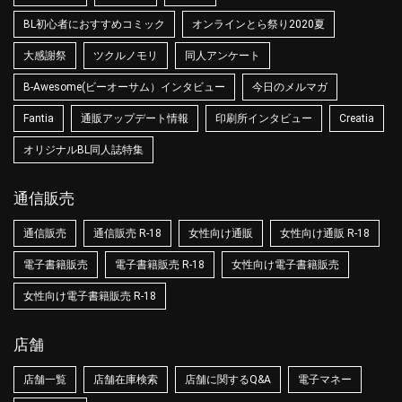
BL初心者におすすめコミック
オンラインとら祭り2020夏
大感謝祭
ツクルノモリ
同人アンケート
B-Awesome(ビーオーサム）インタビュー
今日のメルマガ
Fantia
通販アップデート情報
印刷所インタビュー
Creatia
オリジナルBL同人誌特集
通信販売
通信販売
通信販売 R-18
女性向け通販
女性向け通販 R-18
電子書籍販売
電子書籍販売 R-18
女性向け電子書籍販売
女性向け電子書籍販売 R-18
店舗
店舗一覧
店舗在庫検索
店舗に関するQ&A
電子マネー