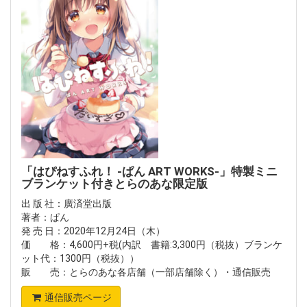
「はぴねすふれ！ -ぱん ART WORKS-」特製ミニ
ブランケット付きとらのあな限定版
出 版 社：廣済堂出版
著者：ぱん
発 売 日：2020年12月24日（木）
価 格：4,600円+税(内訳 書籍:3,300円（税抜）ブランケ
ット代：1300円（税抜））
販 売：とらのあな各店舗（一部店舗除く）・通信販売
通信販売ページ