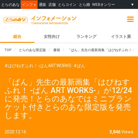
とらのあな
インフォ
通販
店舗
とらコイン
とら婚
WEBオンリー
▼
総合
女性向け
ランキング
イラスト展
TOP
とらのあな限定版
書籍
「ぱん」先生の最新画集「はぴねすふれ！ -ぱん
#はぴねすふれ！-ぱんARTWORKS-
#ぱん
「ぱん」先生の最新画集「はぴねす
ふれ！ -ぱん ART WORKS-」が12/24
に発売！とらのあなではミニブラン
ケット付きとらのあな限定版を発売
します。
2020.12.16
3,846
Views