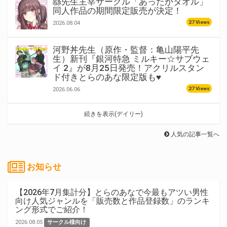
緜先生主宰サークル「あったかタオル」
同人作品の期間限定販売が決定！
27 Views
2026.08.04
河野丼先生（原作・監督：亀山陽平先
生）新刊『銀河特急 ミルキー☆サブウェ
イ 2』が8月25日発売！アクリルスタン
ド付きとらのあな限定版も♥
27 Views
2026.06.06
続きを表示(デイリー)
人気の記事一覧へ
お知らせ
【2026年7月集計分】とらのあなで今最もアツい男性
向け人気ジャンルを「販売数と作品登録数」のランキ
ング形式でご紹介！
2026.08.05
サークル様向け