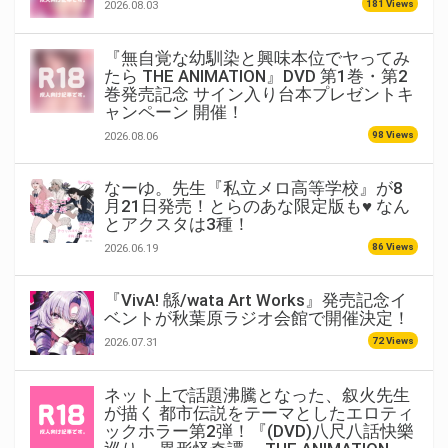
181 Views
2026.08.03
『無自覚な幼馴染と興味本位でヤってみ
たら THE ANIMATION』DVD 第1巻・第2
巻発売記念 サイン入り台本プレゼントキ
ャンペーン 開催！
98 Views
2026.08.06
なーゆ。先生『私立メロ高等学校』が8
月21日発売！とらのあな限定版も♥ なん
とアクスタは3種！
86 Views
2026.06.19
『VivA! 緜/wata Art Works』発売記念イ
ベントが秋葉原ラジオ会館で開催決定！
72 Views
2026.07.31
ネット上で話題沸騰となった、叙火先生
が描く 都市伝説をテーマとしたエロティ
ックホラー第2弾！『(DVD)八尺八話快樂