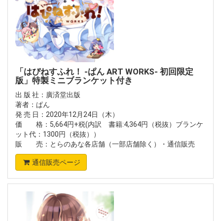
「はぴねすふれ！ -ぱん ART WORKS- 初回限定
版」特製ミニブランケット付き
出 版 社：廣済堂出版
著者：ぱん
発 売 日：2020年12月24日（木）
価 格：5,664円+税(内訳 書籍:4,364円（税抜）ブランケ
ット代：1300円（税抜））
販 売：とらのあな各店舗（一部店舗除く）・通信販売
通信販売ページ