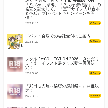
巡り ～異形怪奇譚～ THE ANIMATION
『八尺様 完結編』『八尺様 夢物語』』の
発売を記念して、 『直筆サイン入り台本
＆色紙』プレゼントキャンペーンを開
催！
71 Views
2017.11.13
イベント会場での委託受付のご案内
64 Views
2025.11.22
ツクル Re:COLLECTION 2026「きただり
ょうま」イラスト展グッズ受注再販決
定！
60 Views
2026.08.03
『武田弘光展～秘密の感射祭～』開催決
定！
28 Views
2025.05.12