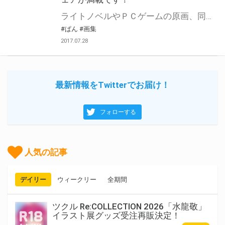
ライトノベルやＰＣゲームの原画、同人イベントでの活動など精力的な活動で 人気急上昇中のイラストレーター・「ぱん」先生の初画集が8/4にいよいよ発売！ とらのあなでは本作の発売を記念して「ぱん」先生の描いた「うたちゃん」のイラストを使用した「A3タペストリー付きとらのあな限定版」の発売に加えて、 「ぱん」先生のサイン入りのA3タペストリーのプレゼント抽選フェアと雑誌「Ｅ☆2」との連動施策などさまざまなフェアを開催します。 この機会に是非ご参加ください!!
#ぱん
#画集
2017.07.28
最新情報をTwitterでお届け！
フォローする
人気の記事
デイリー
ウィークリー
全期間
ツクル Re:COLLECTION 2026「水龍敬」
イラスト展グッズ受注再販決定！