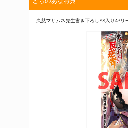
とらのあな特典
久慈マサムネ先生書き下ろしSS入り4Pリ