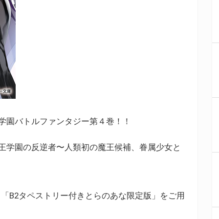
学園バトルファンタジー第４巻！！
王学園の反逆者〜人類初の魔王候補、眷属少女と
「B2タペストリー付きとらのあな限定版」をご用