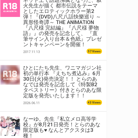
ネット上で話題沸騰となった、叙
火先生が描く 都市伝説をテーマ
としたエロティックホラー第2
弾！『(DVD)八尺八話快樂巡り ～
異形怪奇譚～ THE ANIMATION
『八尺様 完結編』『八尺様 夢物
語』』の発売を記念して、 『直
筆サイン入り台本＆色紙』プレゼ
ントキャンペーンを開催！
57 Views
2017.11.13
ひとにたち先生、ワニマガジン社
初の単行本 『えちち煮込み』6月
30日(火)発売決定！！ とらのあ
なでは発売を記念して《特製B2
タペストリー》付きとらのあな限
定版を発売いたします！！
43 Views
2026.06.11
なーゆ。先生『私立メロ高等学
校』が8月21日発売！とらのあな
限定版も♥ なんとアクスタは3
種！