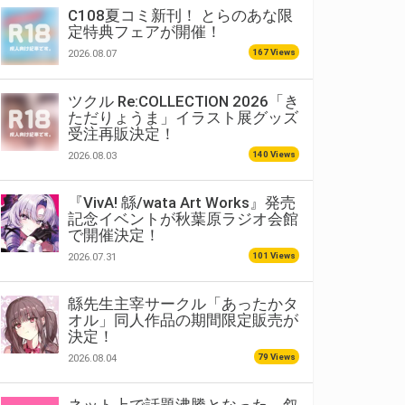
C108夏コミ新刊！ とらのあな限
定特典フェアが開催！
167 Views
2026.08.07
ツクル Re:COLLECTION 2026「き
ただりょうま」イラスト展グッズ
受注再販決定！
140 Views
2026.08.03
『VivA! 緜/wata Art Works』発売
記念イベントが秋葉原ラジオ会館
で開催決定！
101 Views
2026.07.31
緜先生主宰サークル「あったかタ
オル」同人作品の期間限定販売が
決定！
79 Views
2026.08.04