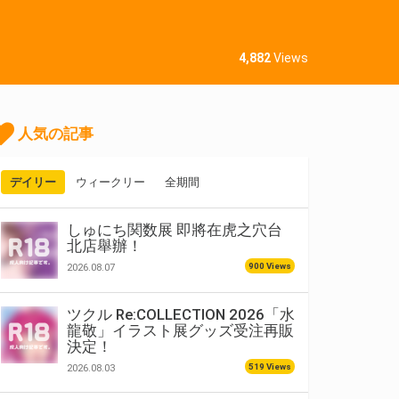
4,882
Views
人気の記事
デイリー
ウィークリー
全期間
しゅにち関数展 即將在虎之穴台
北店舉辦！
900 Views
2026.08.07
ツクル Re:COLLECTION 2026「水
龍敬」イラスト展グッズ受注再販
決定！
519 Views
2026.08.03