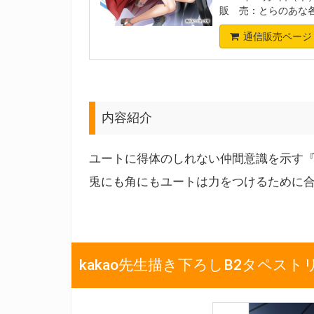
販 売：とらのあな
通信販売ページ
内容紹介
ユートに得体のしれない仲間意識を示す
兎にも角にもユートは力をつけるために
kakao先生描き下ろしB2タペスト