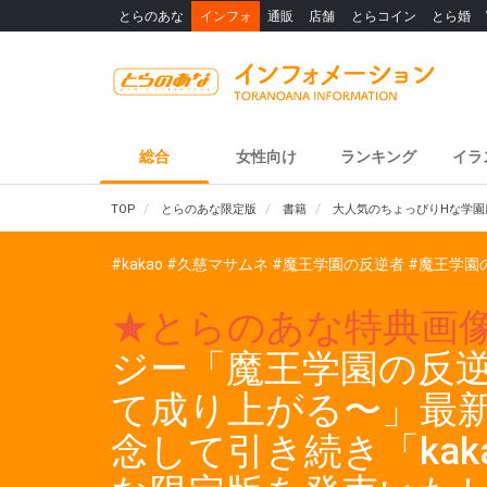
とらのあな
インフォ
通販
店舗
とらコイン
とら婚
総合
女性向け
ランキング
イラ
TOP
とらのあな限定版
書籍
大人気のちょっぴりHな学園
#kakao
#久慈マサムネ
#魔王学園の反逆者
#魔王学園
★とらのあな特典画
ジー「魔王学園の反
て成り上がる〜」最新
念して引き続き「ka