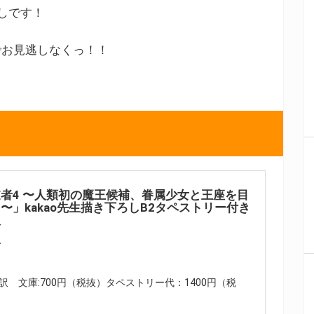
ろしです！
でお見逃しなくっ！！
者4 〜人類初の魔王候補、眷属少女と王座を目
〜」kakao先生描き下ろしB2タペストリー付き
版
A
(内訳 文庫:700円（税抜）タペストリー代：1400円（税
）