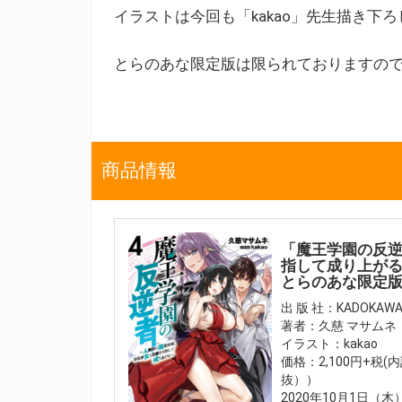
イラストは今回も「kakao」先生描き下
とらのあな限定版は限られておりますの
商品情報
「魔王学園の反逆
指して成り上がる
とらのあな限定
出 版 社：KADOKAW
著者：久慈 マサムネ
イラスト：kakao
価格：2,100円+税
抜））
2020年10月1日（木