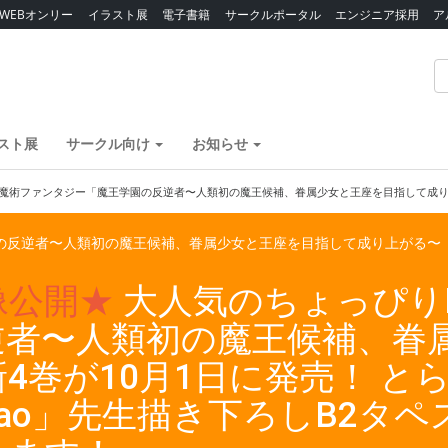
WEBオンリー
イラスト展
電子書籍
サークルポータル
エンジニア採用
ア
スト展
サークル向け
お知らせ
魔術ファンタジー「魔王学園の反逆者〜人類初の魔王候補、眷属少女と王座を目指して成り上が
の反逆者〜人類初の魔王候補、眷属少女と王座を目指して成り上がる〜
像公開★
大人気のちょっぴり
逆者〜人類初の魔王候補、眷
4巻が10月1日に発売！ と
kao」先生描き下ろしB2タ