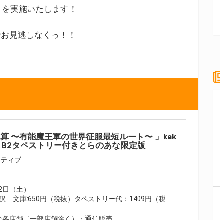
」を実施いたします！
でお見逃しなくっ！！
算 〜有能魔王軍の世界征服最短ルート〜 」kak
しB2タペストリー付きとらのあな限定版
イティブ
12日（土）
(内訳 文庫:650円（税抜）タペストリー代：1409円（税
各店舗（一部店舗除く）・通信販売