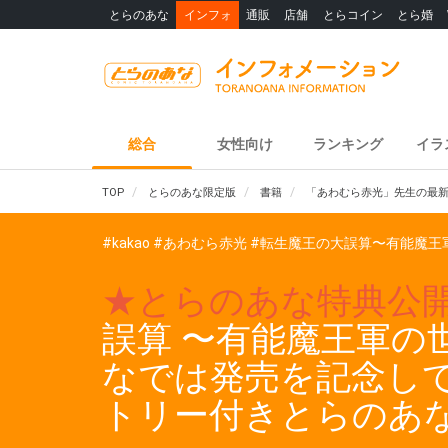
とらのあな
インフォ
通販
店舗
とらコイン
とら婚
総合
女性向け
ランキング
イラ
TOP
とらのあな限定版
書籍
「あわむら赤光」先生の最新
#kakao
#あわむら赤光
#転生魔王の大誤算〜有能魔王
★とらのあな特典公
誤算 〜有能魔王軍の世
なでは発売を記念して
トリー付きとらのあ