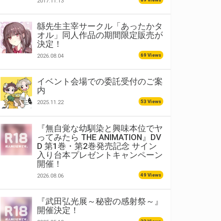
2017.11.13
緜先生主宰サークル「あったかタ
オル」同人作品の期間限定販売が
決定！
69 Views
2026.08.04
イベント会場での委託受付のご案
内
53 Views
2025.11.22
『無自覚な幼馴染と興味本位でヤ
ってみたら THE ANIMATION』DV
D 第1巻・第2巻発売記念 サイン
入り台本プレゼントキャンペーン
開催！
49 Views
2026.08.06
『武田弘光展～秘密の感射祭～』
開催決定！