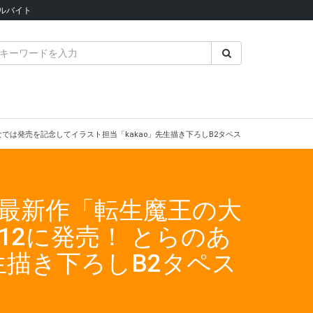
ルバイト
なでは発売を記念してイラスト担当「kakao」先生描き下ろしB2タペストリー付きとらの
最新作「転生魔王の大
12に発売！ とらのあ
生描き下ろしB2タペス