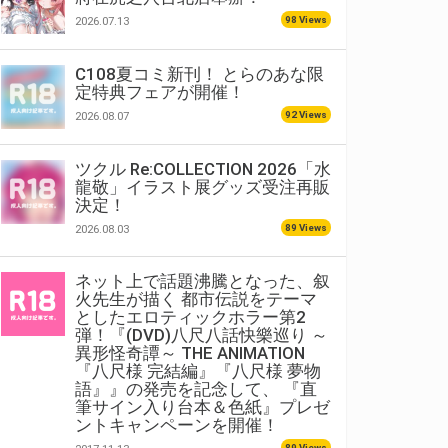
98 Views
2026.07.13
C108夏コミ新刊！ とらのあな限
定特典フェアが開催！
92 Views
2026.08.07
ツクル Re:COLLECTION 2026「水
龍敬」イラスト展グッズ受注再販
決定！
89 Views
2026.08.03
ネット上で話題沸騰となった、叙
火先生が描く 都市伝説をテーマ
としたエロティックホラー第2
弾！『(DVD)八尺八話快樂巡り ～
異形怪奇譚～ THE ANIMATION
『八尺様 完結編』『八尺様 夢物
語』』の発売を記念して、 『直
筆サイン入り台本＆色紙』プレゼ
ントキャンペーンを開催！
89 Views