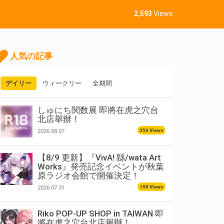
2,593
Views
人気の記事
デイリー
ウィークリー
全期間
しゅにち関数展 即將在虎之穴台
北店舉辦！
356 Views
2026.08.07
【8/9 更新】『VivA! 緜/wata Art
Works』発売記念イベントが秋葉
原ラジオ会館で開催決定！
198 Views
2026.07.31
Riko POP-UP SHOP in TAIWAN 即
將在虎之穴台北店舉辦！