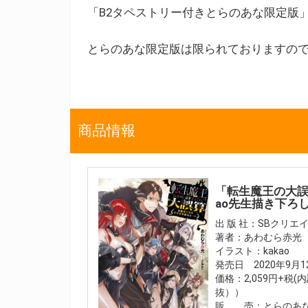
「B2タペストリー付きとらのあな限定版
とらのあな限定版は限られておりますの
商品情報
「転生魔王の大誤
ao先生描き下ろ
出 版 社：SBクリエ
著者：あわむら赤光
イラスト：kakao
発売日 2020年9月
価格：2,059円+税
抜））
販 売：とらのあな