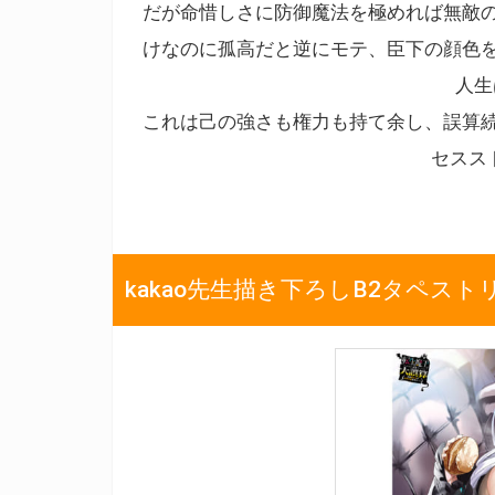
だが命惜しさに防御魔法を極めれば無敵
けなのに孤高だと逆にモテ、臣下の顔色
人生
これは己の強さも権力も持て余し、誤算
セスス
kakao先生描き下ろしB2タペスト