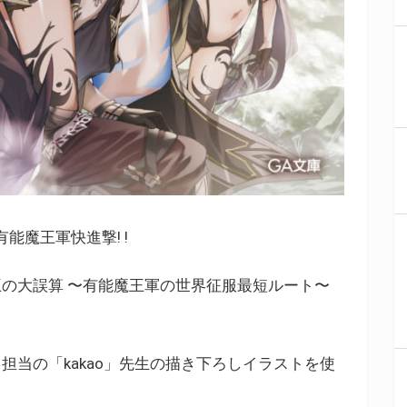
能魔王軍快進撃! !
の大誤算 〜有能魔王軍の世界征服最短ルート〜
当の「kakao」先生の描き下ろしイラストを使