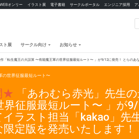
WEBオンリー
イラスト展
電子書籍
サークルポータル
エンジニア採用
ア
スト展
サークル向け
お知らせ
作「転生魔王の大誤算 〜有能魔王軍の世界征服最短ルート〜 」が9/12に発売！ とらのあ
軍の世界征服最短ルート〜
開★
「あわむら赤光」先生の
界征服最短ルート〜 」が9/
イラスト担当「kakao」先
な限定版を発売いたします！