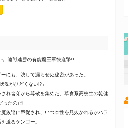
! 連戦連勝の有能魔王軍快進撃! !
ゴーにも、決して漏らせぬ秘密があった。
状況がひどくない!?」
いされ舎弟から尊敬を集めた、草食系高校生の乾健
だったのだ!
な魔族達に臣従され、いつ本性を見抜かれるかハラ
活を送るケンゴー。