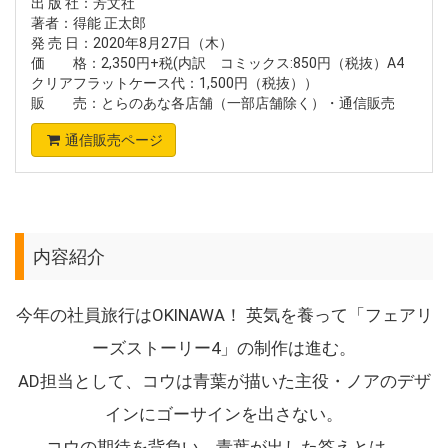
出 版 社：芳文社
著者：得能 正太郎
発 売 日：2020年8月27日（木）
価 格：2,350円+税(内訳 コミックス:850円（税抜）A4
クリアフラットケース代：1,500円（税抜））
販 売：とらのあな各店舗（一部店舗除く）・通信販売
通信販売ページ
内容紹介
今年の社員旅行はOKINAWA！ 英気を養って「フェアリ
ーズストーリー4」の制作は進む。
AD担当として、コウは青葉が描いた主役・ノアのデザ
インにゴーサインを出さない。
コウの期待を背負い、青葉が出した答えとは。