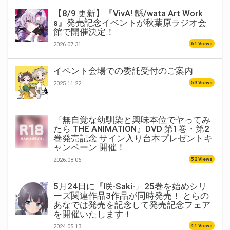
【8/9 更新】『VivA! 緜/wata Art Work
s』発売記念イベントが秋葉原ラジオ会
館で開催決定！
61 Views
2026.07.31
イベント会場での委託受付のご案内
59 Views
2025.11.22
『無自覚な幼馴染と興味本位でヤってみ
たら THE ANIMATION』DVD 第1巻・第2
巻発売記念 サイン入り台本プレゼントキ
ャンペーン 開催！
52 Views
2026.08.06
5月24日に『咲-Saki-』25巻を始めシリ
ーズ関連作品3作品が同時発売！ とらの
あなでは発売を記念して発売記念フェア
を開催いたします！
41 Views
2024.05.13