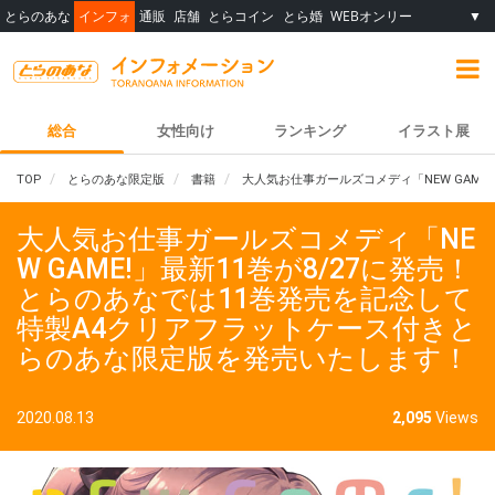
とらのあな
インフォ
通販
店舗
とらコイン
とら婚
WEBオンリー
▼
総合
女性向け
ランキング
イラスト展
TOP
とらのあな限定版
書籍
大人気お仕事ガールズコメディ「NEW GAME
大人気お仕事ガールズコメディ「NE
W GAME!」最新11巻が8/27に発売！
とらのあなでは11巻発売を記念して
特製A4クリアフラットケース付きと
らのあな限定版を発売いたします！
2020.08.13
2,095
Views