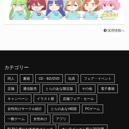
採用情報へ
カテゴリー
同人
書籍
CD・BD/DVD
玩具
フェア・イベント
店舗
通信販売
とらのあな限定版
その他
電子書籍
キャンペーン
イラスト展
店舗フェア・セール
女性向けサークル紹介
とらのあな×韓国
PCゲーム
一般ゲーム
女性向け
アプリ
BL初心者におすすめコミック
オンラインとら祭り2020夏