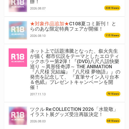
辦！
338 Views
2026.08.07
★対象作品追加★
C108夏コミ新刊！ と
らのあな限定特典フェアが開催！
115 Views
2026.08.10
ネット上で話題沸騰となった、叙火先生
が描く 都市伝説をテーマとしたエロティ
ックホラー第2弾！『(DVD)八尺八話快樂
巡り ～異形怪奇譚～ THE ANIMATION
『八尺様 完結編』『八尺様 夢物語』』の
発売を記念して、 『直筆サイン入り台本
＆色紙』プレゼントキャンペーンを開
催！
70 Views
2017.11.13
ツクル Re:COLLECTION 2026「水龍敬」
イラスト展グッズ受注再販決定！
68 Views
2026.08.03