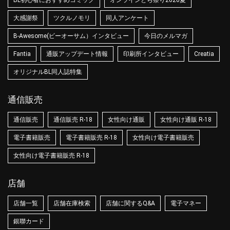
大感謝祭
ツクルノモリ
同人アンケート
B-Awesome(ビーオーサム）インタビュー
今日のメルマガ
Fantia
通販アップデート情報
印刷所インタビュー
Creatia
オリジナルBL同人誌特集
通信販売
通信販売
通信販売 R-18
女性向け通販
女性向け通販 R-18
電子書籍販売
電子書籍販売 R-18
女性向け電子書籍販売
女性向け電子書籍販売 R-18
店舗
店舗一覧
店舗在庫検索
店舗に関するQ&A
電子マネー
銀聯カード