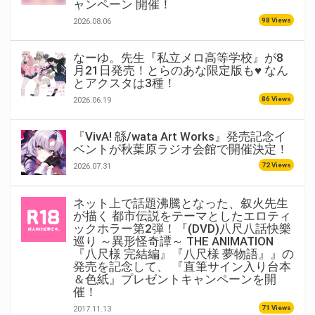
ャンペーン 開催！
98 Views
2026.08.06
なーゆ。先生『私立メロ高等学校』が8
月21日発売！とらのあな限定版も♥ なん
とアクスタは3種！
86 Views
2026.06.19
『VivA! 緜/wata Art Works』発売記念イ
ベントが秋葉原ラジオ会館で開催決定！
72 Views
2026.07.31
ネット上で話題沸騰となった、叙火先生
が描く 都市伝説をテーマとしたエロティ
ックホラー第2弾！『(DVD)八尺八話快樂
巡り ～異形怪奇譚～ THE ANIMATION
『八尺様 完結編』『八尺様 夢物語』』の
発売を記念して、 『直筆サイン入り台本
＆色紙』プレゼントキャンペーンを開
催！
71 Views
2017.11.13