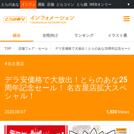
とらのあな
インフォ
通販
店舗
とらコイン
とら婚
WEBオンリー
▼
総合
女性向け
ランキング
イラスト展
TOP
店舗フェア・セール
デラ安価格で大放出！とらのあな25周年記念セール！
#名古屋店
デラ安価格で大放出！とらのあな25
周年記念セール！ 名古屋店拡大スペ
シャル！
2020.08.07
1,830
Views