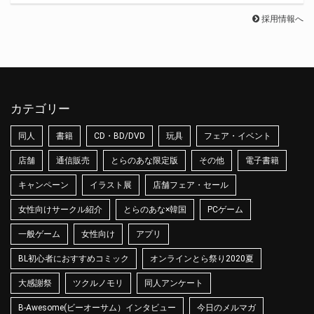
採用情報へ
カテゴリー
同人
書籍
CD・BD/DVD
玩具
フェア・イベント
店舗
通信販売
とらのあな限定版
その他
電子書籍
キャンペーン
イラスト展
店舗フェア・セール
女性向けサークル紹介
とらのあな×韓国
PCゲーム
一般ゲーム
女性向け
アプリ
BL初心者におすすめコミック
オンラインとら祭り2020夏
大感謝祭
ツクルノモリ
同人アンケート
B-Awesome(ビーオーサム）インタビュー
今日のメルマガ