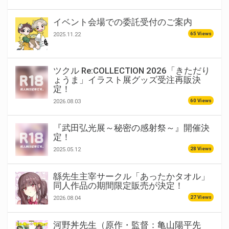
イベント会場での委託受付のご案内
65 Views
2025.11.22
ツクル Re:COLLECTION 2026「きただり
ょうま」イラスト展グッズ受注再販決
定！
60 Views
2026.08.03
『武田弘光展～秘密の感射祭～』開催決
定！
28 Views
2025.05.12
緜先生主宰サークル「あったかタオル」
同人作品の期間限定販売が決定！
27 Views
2026.08.04
河野丼先生（原作・監督：亀山陽平先