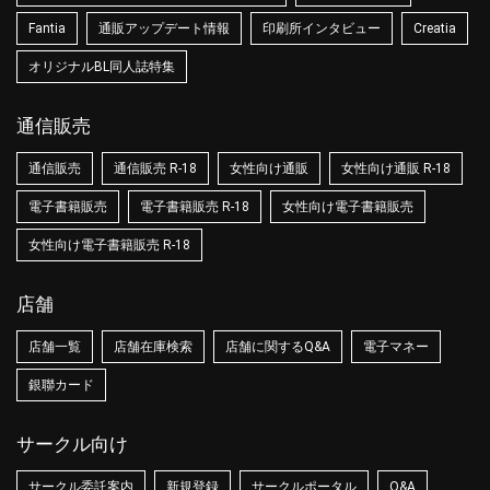
Fantia
通販アップデート情報
印刷所インタビュー
Creatia
オリジナルBL同人誌特集
通信販売
通信販売
通信販売 R-18
女性向け通販
女性向け通販 R-18
電子書籍販売
電子書籍販売 R-18
女性向け電子書籍販売
女性向け電子書籍販売 R-18
店舗
店舗一覧
店舗在庫検索
店舗に関するQ&A
電子マネー
銀聯カード
サークル向け
サークル委託案内
新規登録
サークルポータル
Q&A