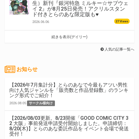
生）新刊『銀河特急 ミルキー☆サブウェ
イ 2』が8月25日発売！アクリルスタン
ド付きとらのあな限定版も♥
27 Views
2026.06.06
続きを表示(デイリー)
人気の記事一覧へ
お知らせ
【2026年7月集計分】とらのあなで今最もアツい男性
向け人気ジャンルを「販売数と作品登録数」のランキ
ング形式でご紹介！
2026.08.05
サークル様向け
【2026/08/03更新。8/23開催「GOOD COMIC CITY 3
2 大阪」事前発送申請受付開始しました。申請締切：
8/20(木)】とらのあな委託作品を イベント会場で発送
受付！