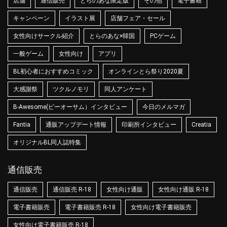
店舗
通信販売
とらのあな限定版
その他
電子書籍
キャンペーン
イラスト展
店舗フェア・セール
女性向けサークル紹介
とらのあな×韓国
PCゲーム
一般ゲーム
女性向け
アプリ
BL初心者におすすめコミック
オンラインとら祭り2020夏
大感謝祭
ツクルノモリ
同人アンケート
B-Awesome(ビーオーサム）インタビュー
今日のメルマガ
Fantia
通販アップデート情報
印刷所インタビュー
Creatia
オリジナルBL同人誌特集
通信販売
通信販売
通信販売 R-18
女性向け通販
女性向け通販 R-18
電子書籍販売
電子書籍販売 R-18
女性向け電子書籍販売
女性向け電子書籍販売 R-18