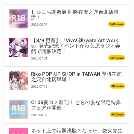
しゅにち関数展 即將在虎之穴台北店舉
辦！
360 Views
2026.08.07
【8/9 更新】『VivA! 緜/wata Art Work
s』発売記念イベントが秋葉原ラジオ会
館で開催決定！
202 Views
2026.07.31
Riko POP-UP SHOP in TAIWAN 即將在虎
之穴台北店舉辦！
98 Views
2026.07.13
C108夏コミ新刊！ とらのあな限定特典
フェアが開催！
96 Views
2026.08.07
ネット上で話題沸騰となった、叙火先生