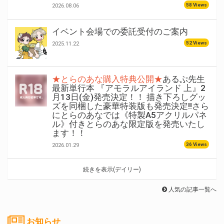
58 Views
2026.08.06
イベント会場での委託受付のご案内
52 Views
2025.11.22
★とらのあな購入特典公開★
あるぷ先生
最新単行本 『アモラルアイランド 上』2
月13日(金)発売決定！！ 描き下ろしグッ
ズを同梱した豪華特装版も発売決定!!さら
にとらのあなでは《特製A5アクリルパネ
ル》付きとらのあな限定版を発売いたし
ます！！
36 Views
2026.01.29
続きを表示(デイリー)
人気の記事一覧へ
お知らせ