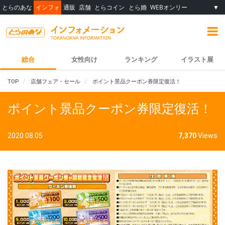
とらのあな
インフォ
通販
店舗
とらコイン
とら婚
WEBオンリー
▼
総合
女性向け
ランキング
イラスト展
TOP
店舗フェア・セール
ポイント景品クーポン券限定復活！
ポイント景品クーポン券限定復活！
2020.08.05
7,370
Views