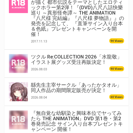
が描く 都市伝説をテーマとしたエロティ
ックホラー第2弾！『(DVD)八尺八話快樂
巡り ～異形怪奇譚～ THE ANIMATION
『八尺様 完結編』『八尺様 夢物語』』の
発売を記念して、 『直筆サイン入り台本
＆色紙』プレゼントキャンペーンを開
催！
94 Views
2017.11.13
ツクル Re:COLLECTION 2026「水龍敬」
イラスト展グッズ受注再販決定！
90 Views
2026.08.03
緜先生主宰サークル「あったかタオル」
同人作品の期間限定販売が決定！
60 Views
2026.08.04
『無自覚な幼馴染と興味本位でヤってみ
たら THE ANIMATION』DVD 第1巻・第2
巻発売記念 サイン入り台本プレゼントキ
ャンペーン 開催！